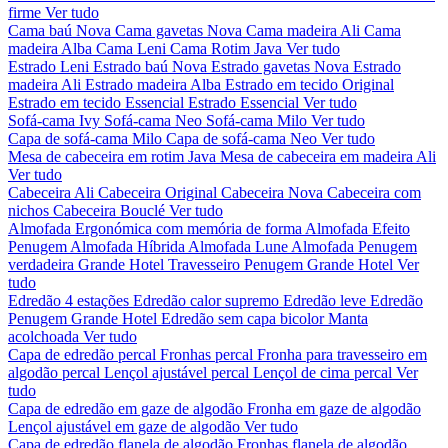
firme
Ver tudo
Cama baú Nova
Cama gavetas Nova
Cama madeira Ali
Cama
madeira Alba
Cama Leni
Cama Rotim Java
Ver tudo
Estrado Leni
Estrado baú Nova
Estrado gavetas Nova
Estrado
madeira Ali
Estrado madeira Alba
Estrado em tecido Original
Estrado em tecido Essencial
Estrado Essencial
Ver tudo
Sofá-cama Ivy
Sofá-cama Neo
Sofá-cama Milo
Ver tudo
Capa de sofá-cama Milo
Capa de sofá-cama Neo
Ver tudo
Mesa de cabeceira em rotim Java
Mesa de cabeceira em madeira Ali
Ver tudo
Cabeceira Ali
Cabeceira Original
Cabeceira Nova
Cabeceira com
nichos
Cabeceira Bouclé
Ver tudo
Almofada Ergonómica com memória de forma
Almofada Efeito
Penugem
Almofada Híbrida
Almofada Lune
Almofada Penugem
verdadeira Grande Hotel
Travesseiro Penugem Grande Hotel
Ver
tudo
Edredão 4 estações
Edredão calor supremo
Edredão leve
Edredão
Penugem Grande Hotel
Edredão sem capa bicolor
Manta
acolchoada
Ver tudo
Capa de edredão percal
Fronhas percal
Fronha para travesseiro em
algodão percal
Lençol ajustável percal
Lençol de cima percal
Ver
tudo
Capa de edredão em gaze de algodão
Fronha em gaze de algodão
Lençol ajustável em gaze de algodão
Ver tudo
Capa de edredão flanela de algodão
Fronhas flanela de algodão