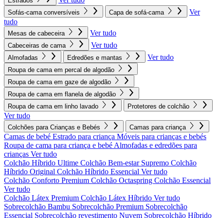
Estrados
Ver
Sofás-cama conversíveis
Capa de sofá-cama
tudo
Ver tudo
Mesas de cabeceira
Ver tudo
Cabeceiras de cama
Ver tudo
Almofadas
Edredões e mantas
Roupa de cama em percal de algodão
Roupa de cama em gaze de algodão
Roupa de cama em flanela de algodão
Roupa de cama em linho lavado
Protetores de colchão
Ver tudo
Colchões para Crianças e Bebés
Camas para criança
Camas de bebé
Estrado para criança
Móveis para crianças e bebés
Roupa de cama para criança e bebé
Almofadas e edredões para
crianças
Ver tudo
Colchão Híbrido Ultime
Colchão Bem-estar Supremo
Colchão
Híbrido Original
Colchão Híbrido Essencial
Ver tudo
Colchão Conforto Premium
Colchão Octaspring
Colchão Essencial
Ver tudo
Colchão Látex Premium
Colchão Látex Híbrido
Ver tudo
Sobrecolchão Bambu
Sobrecolchão Premium
Sobrecolchão
Essencial
Sobrecolchão revestimento Nuvem
Sobrecolchão Híbrido