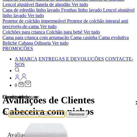
Lençol ajustável flanela de algodão
Ver tudo
Capa de edredão linho lavado
Fronhas linho lavado
Lençol ajustável
linho lavado
Ver tudo
Protetor de colchão impermeável
Protetor de colchão integral anti
percevejo-de-cama
Ver tudo
Colchões para criança
Colchão para bebé
Ver tudo
Cama para criança com arrumação
Cama casinha
Cama evolutiva
Beliche Cabana Odisseia
Ver tudo
PROMOÇÕES
A MARCA
ENTREGAS E DEVOLUÇÕES
CONTACTE-
NOS
0
Localizations
Choose a language
Encontrar
O seu carrinho
Avaliações de Clientes
Cabeceira com nichos
Remover
Avaliações de Clientes