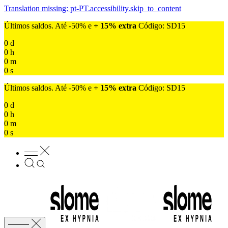
Translation missing: pt-PT.accessibility.skip_to_content
Últimos saldos. Até -50% e
+ 15% extra
Código: SD15
0
d
0
h
0
m
0
s
Últimos saldos. Até -50% e
+ 15% extra
Código: SD15
0
d
0
h
0
m
0
s