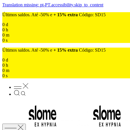
Translation missing: pt-PT.accessibility.skip_to_content
Últimos saldos. Até -50% e
+ 15% extra
Código: SD15
0
d
0
h
0
m
0
s
Últimos saldos. Até -50% e
+ 15% extra
Código: SD15
0
d
0
h
0
m
0
s