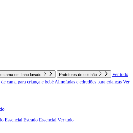
Ver tudo
e cama em linho lavado
Protetores de colchão
de cama para criança e bebé
Almofadas e edredões para crianças
Ver
udo
do Essencial
Estrado Essencial
Ver tudo