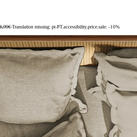
6,99€
Translation missing: pt-PT.accessibility.price.sale:
-10%