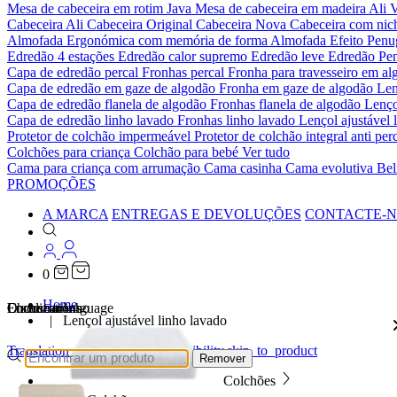
Mesa de cabeceira em rotim Java
Mesa de cabeceira em madeira Ali
V
Cabeceira Ali
Cabeceira Original
Cabeceira Nova
Cabeceira com ni
Almofada Ergonómica com memória de forma
Almofada Efeito Pen
Edredão 4 estações
Edredão calor supremo
Edredão leve
Edredão Pe
Capa de edredão percal
Fronhas percal
Fronha para travesseiro em al
Capa de edredão em gaze de algodão
Fronha em gaze de algodão
Len
Capa de edredão flanela de algodão
Fronhas flanela de algodão
Lenço
Capa de edredão linho lavado
Fronhas linho lavado
Lençol ajustável 
Protetor de colchão impermeável
Protetor de colchão integral anti p
Colchões para criança
Colchão para bebé
Ver tudo
Cama para criança com arrumação
Cama casinha
Cama evolutiva
Bel
PROMOÇÕES
A MARCA
ENTREGAS E DEVOLUÇÕES
CONTACTE-
0
Home
Localizations
Choose a language
Encontrar
O seu carrinho
Lençol ajustável linho lavado
Translation missing: pt-PT.accessibility.skip_to_product
Remover
Colchões