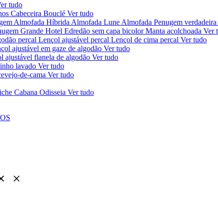
er tudo
chos
Cabeceira Bouclé
Ver tudo
ugem
Almofada Híbrida
Almofada Lune
Almofada Penugem verdadeira
nugem Grande Hotel
Edredão sem capa bicolor
Manta acolchoada
Ver 
godão percal
Lençol ajustável percal
Lençol de cima percal
Ver tudo
çol ajustável em gaze de algodão
Ver tudo
l ajustável flanela de algodão
Ver tudo
linho lavado
Ver tudo
ercevejo-de-cama
Ver tudo
iche Cabana Odisseia
Ver tudo
NOS