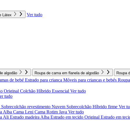
Ver tudo
e Látex
e algodão
Roupa de cama em flanela de algodão
Roupa d
amas de bebé
Estrado para criança
Móveis para crianças e bebés
Roupa 
o Original
Colchão Híbrido Essencial
Ver tudo
er tudo
l
Sobrecolchão revestimento Nuvem
Sobrecolchão Híbrido firme
Ver t
a Alba
Cama Leni
Cama Rotim Java
Ver tudo
ra Ali
Estrado madeira Alba
Estrado em tecido Original
Estrado em teci