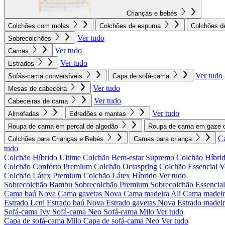
Crianças e bebés
Colchões com molas
Colchões de espuma
Colchões d
Ver tudo
Sobrecolchões
Ver tudo
Camas
Ver tudo
Estrados
Ver tudo
Sofás-cama conversíveis
Capa de sofá-cama
Ver tudo
Mesas de cabeceira
Ver tudo
Cabeceiras de cama
Ver tudo
Almofadas
Edredões e mantas
Roupa de cama em percal de algodão
Roupa de cama em gaze d
C
Colchões para Crianças e Bebés
Camas para criança
tudo
Colchão Híbrido Ultime
Colchão Bem-estar Supremo
Colchão Híbrid
Colchão Conforto Premium
Colchão Octaspring
Colchão Essencial
V
Colchão Látex Premium
Colchão Látex Híbrido
Ver tudo
Sobrecolchão Bambu
Sobrecolchão Premium
Sobrecolchão Essencia
Cama baú Nova
Cama gavetas Nova
Cama madeira Ali
Cama madeir
Estrado Leni
Estrado baú Nova
Estrado gavetas Nova
Estrado madei
Sofá-cama Ivy
Sofá-cama Neo
Sofá-cama Milo
Ver tudo
Capa de sofá-cama Milo
Capa de sofá-cama Neo
Ver tudo