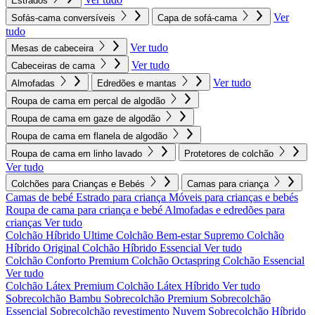
Estrados
Ver
Sofás-cama conversíveis
Capa de sofá-cama
tudo
Ver tudo
Mesas de cabeceira
Ver tudo
Cabeceiras de cama
Ver tudo
Almofadas
Edredões e mantas
Roupa de cama em percal de algodão
Roupa de cama em gaze de algodão
Roupa de cama em flanela de algodão
Roupa de cama em linho lavado
Protetores de colchão
Ver tudo
Colchões para Crianças e Bebés
Camas para criança
Camas de bebé
Estrado para criança
Móveis para crianças e bebés
Roupa de cama para criança e bebé
Almofadas e edredões para
crianças
Ver tudo
Colchão Híbrido Ultime
Colchão Bem-estar Supremo
Colchão
Híbrido Original
Colchão Híbrido Essencial
Ver tudo
Colchão Conforto Premium
Colchão Octaspring
Colchão Essencial
Ver tudo
Colchão Látex Premium
Colchão Látex Híbrido
Ver tudo
Sobrecolchão Bambu
Sobrecolchão Premium
Sobrecolchão
Essencial
Sobrecolchão revestimento Nuvem
Sobrecolchão Híbrido