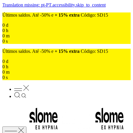
Translation missing: pt-PT.accessibility.skip_to_content
Últimos saldos. Até -50% e
+ 15% extra
Código: SD15
0
d
0
h
0
m
0
s
Últimos saldos. Até -50% e
+ 15% extra
Código: SD15
0
d
0
h
0
m
0
s