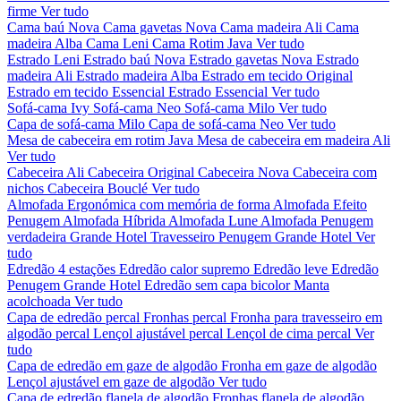
firme
Ver tudo
Cama baú Nova
Cama gavetas Nova
Cama madeira Ali
Cama
madeira Alba
Cama Leni
Cama Rotim Java
Ver tudo
Estrado Leni
Estrado baú Nova
Estrado gavetas Nova
Estrado
madeira Ali
Estrado madeira Alba
Estrado em tecido Original
Estrado em tecido Essencial
Estrado Essencial
Ver tudo
Sofá-cama Ivy
Sofá-cama Neo
Sofá-cama Milo
Ver tudo
Capa de sofá-cama Milo
Capa de sofá-cama Neo
Ver tudo
Mesa de cabeceira em rotim Java
Mesa de cabeceira em madeira Ali
Ver tudo
Cabeceira Ali
Cabeceira Original
Cabeceira Nova
Cabeceira com
nichos
Cabeceira Bouclé
Ver tudo
Almofada Ergonómica com memória de forma
Almofada Efeito
Penugem
Almofada Híbrida
Almofada Lune
Almofada Penugem
verdadeira Grande Hotel
Travesseiro Penugem Grande Hotel
Ver
tudo
Edredão 4 estações
Edredão calor supremo
Edredão leve
Edredão
Penugem Grande Hotel
Edredão sem capa bicolor
Manta
acolchoada
Ver tudo
Capa de edredão percal
Fronhas percal
Fronha para travesseiro em
algodão percal
Lençol ajustável percal
Lençol de cima percal
Ver
tudo
Capa de edredão em gaze de algodão
Fronha em gaze de algodão
Lençol ajustável em gaze de algodão
Ver tudo
Capa de edredão flanela de algodão
Fronhas flanela de algodão