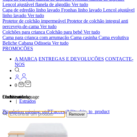
Lençol ajustável flanela de algodão
Ver tudo
Capa de edredão linho lavado
Fronhas linho lavado
Lençol ajustável
linho lavado
Ver tudo
Protetor de colchão impermeável
Protetor de colchão integral anti
percevejo-de-cama
Ver tudo
Colchões para criança
Colchão para bebé
Ver tudo
Cama para criança com arrumação
Cama casinha
Cama evolutiva
Beliche Cabana Odisseia
Ver tudo
PROMOÇÕES
A MARCA
ENTREGAS E DEVOLUÇÕES
CONTACTE-
NOS
0
…
Localizations
Choose a language
Encontrar
O seu carrinho
Estrados
Translation missing: pt-PT.accessibility.skip_to_product
Remover