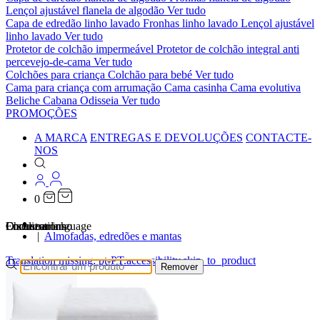
Lençol ajustável flanela de algodão
Ver tudo
Capa de edredão linho lavado
Fronhas linho lavado
Lençol ajustável
linho lavado
Ver tudo
Protetor de colchão impermeável
Protetor de colchão integral anti
percevejo-de-cama
Ver tudo
Colchões para criança
Colchão para bebé
Ver tudo
Cama para criança com arrumação
Cama casinha
Cama evolutiva
Beliche Cabana Odisseia
Ver tudo
PROMOÇÕES
A MARCA
ENTREGAS E DEVOLUÇÕES
CONTACTE-
NOS
0
…
Localizations
Choose a language
Encontrar
O seu carrinho
Almofadas, edredões e mantas
Translation missing: pt-PT.accessibility.skip_to_product
Remover