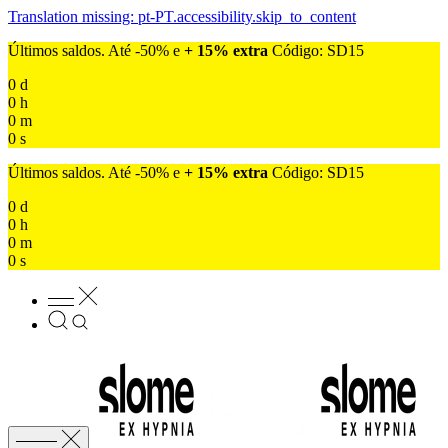
Translation missing: pt-PT.accessibility.skip_to_content
Últimos saldos. Até -50% e
+ 15% extra
Código: SD15
0
d
0
h
0
m
0
s
Últimos saldos. Até -50% e
+ 15% extra
Código: SD15
0
d
0
h
0
m
0
s