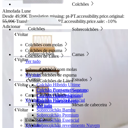
Colchões
Almofada Lune
Desde
49,99€
Translation missing: pt-PT.accessibility.price.original:
55,99€
Translation missing: pt-PT.accessibility.price.sale:
-10%
Adicionar
Colchões
Sobrecolchões
Voltar
Colchões com molas
Colchões de espuma
Sobrecolchões
Camas
Colchões de Látex
Voltar
Ver tudo
Colchões com molas
Sobrecolchões
Ver tudo
Voltar
Colchões de espuma
Camas
Estrados
Voltar
Colchões de Látex
Voltar
Colchão Híbrido Ultime
Voltar
Colchão Bem-estar Supremo
Colchão Conforto Premium
Sobrecolchões
Camas
Colchão Híbrido Original
Colchão Octaspring
Colchão Látex Premium
Ver tudo
Voltar
Colchão Híbrido Essencial
Colchão Essencial
Colchão Látex Híbrido
Estrados
Mesas de cabeceira
Ver tudo
Ver tudo
Ver tudo
Voltar
Sobrecolchão Bambu
Sobrecolchão Premium
Camas
Estrados
Sobrecolchão Essencial
Ver tudo
Voltar
Sobrecolchão revestimento Nuvem