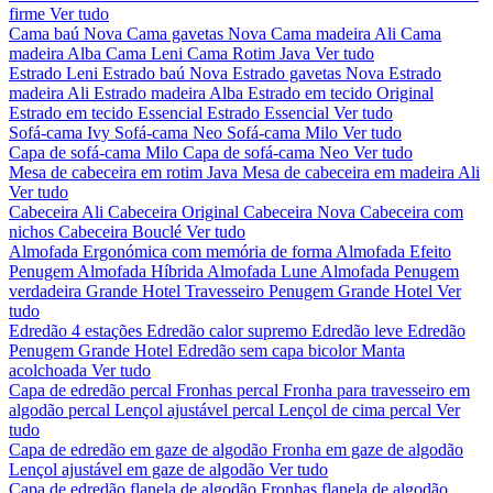
firme
Ver tudo
Cama baú Nova
Cama gavetas Nova
Cama madeira Ali
Cama
madeira Alba
Cama Leni
Cama Rotim Java
Ver tudo
Estrado Leni
Estrado baú Nova
Estrado gavetas Nova
Estrado
madeira Ali
Estrado madeira Alba
Estrado em tecido Original
Estrado em tecido Essencial
Estrado Essencial
Ver tudo
Sofá-cama Ivy
Sofá-cama Neo
Sofá-cama Milo
Ver tudo
Capa de sofá-cama Milo
Capa de sofá-cama Neo
Ver tudo
Mesa de cabeceira em rotim Java
Mesa de cabeceira em madeira Ali
Ver tudo
Cabeceira Ali
Cabeceira Original
Cabeceira Nova
Cabeceira com
nichos
Cabeceira Bouclé
Ver tudo
Almofada Ergonómica com memória de forma
Almofada Efeito
Penugem
Almofada Híbrida
Almofada Lune
Almofada Penugem
verdadeira Grande Hotel
Travesseiro Penugem Grande Hotel
Ver
tudo
Edredão 4 estações
Edredão calor supremo
Edredão leve
Edredão
Penugem Grande Hotel
Edredão sem capa bicolor
Manta
acolchoada
Ver tudo
Capa de edredão percal
Fronhas percal
Fronha para travesseiro em
algodão percal
Lençol ajustável percal
Lençol de cima percal
Ver
tudo
Capa de edredão em gaze de algodão
Fronha em gaze de algodão
Lençol ajustável em gaze de algodão
Ver tudo
Capa de edredão flanela de algodão
Fronhas flanela de algodão