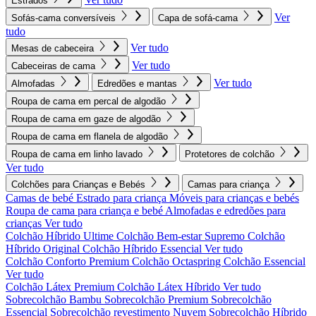
Estrados
Ver
Sofás-cama conversíveis
Capa de sofá-cama
tudo
Ver tudo
Mesas de cabeceira
Ver tudo
Cabeceiras de cama
Ver tudo
Almofadas
Edredões e mantas
Roupa de cama em percal de algodão
Roupa de cama em gaze de algodão
Roupa de cama em flanela de algodão
Roupa de cama em linho lavado
Protetores de colchão
Ver tudo
Colchões para Crianças e Bebés
Camas para criança
Camas de bebé
Estrado para criança
Móveis para crianças e bebés
Roupa de cama para criança e bebé
Almofadas e edredões para
crianças
Ver tudo
Colchão Híbrido Ultime
Colchão Bem-estar Supremo
Colchão
Híbrido Original
Colchão Híbrido Essencial
Ver tudo
Colchão Conforto Premium
Colchão Octaspring
Colchão Essencial
Ver tudo
Colchão Látex Premium
Colchão Látex Híbrido
Ver tudo
Sobrecolchão Bambu
Sobrecolchão Premium
Sobrecolchão
Essencial
Sobrecolchão revestimento Nuvem
Sobrecolchão Híbrido