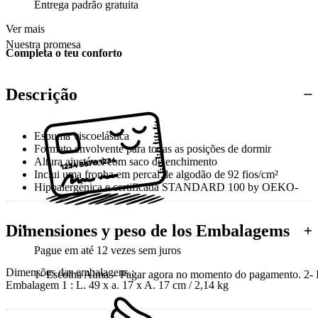
Entrega padrão gratuita
Ver mais
Nuestra promesa
Completa o teu conforto
Descrição
Espuma viscoelástica
Formato envolvente para todas as posições de dormir
Altura ajustável com saco de enchimento
Inclui uma fronha em percal de algodão de 92 fios/cm²
Hipoalergénica e certificada STANDARD 100 by OEKO-
TEX®
Dimensiones y peso de los Embalagems
Pague em até 12 vezes sem juros
Dimensões das embalagens :
1- Escolha Alma – Pagar agora no momento do pagamento. 2- In
Embalagem 1 : L. 49 x a. 17 x A. 17 cm / 2,14 kg