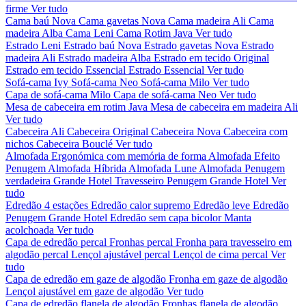
firme
Ver tudo
Cama baú Nova
Cama gavetas Nova
Cama madeira Ali
Cama
madeira Alba
Cama Leni
Cama Rotim Java
Ver tudo
Estrado Leni
Estrado baú Nova
Estrado gavetas Nova
Estrado
madeira Ali
Estrado madeira Alba
Estrado em tecido Original
Estrado em tecido Essencial
Estrado Essencial
Ver tudo
Sofá-cama Ivy
Sofá-cama Neo
Sofá-cama Milo
Ver tudo
Capa de sofá-cama Milo
Capa de sofá-cama Neo
Ver tudo
Mesa de cabeceira em rotim Java
Mesa de cabeceira em madeira Ali
Ver tudo
Cabeceira Ali
Cabeceira Original
Cabeceira Nova
Cabeceira com
nichos
Cabeceira Bouclé
Ver tudo
Almofada Ergonómica com memória de forma
Almofada Efeito
Penugem
Almofada Híbrida
Almofada Lune
Almofada Penugem
verdadeira Grande Hotel
Travesseiro Penugem Grande Hotel
Ver
tudo
Edredão 4 estações
Edredão calor supremo
Edredão leve
Edredão
Penugem Grande Hotel
Edredão sem capa bicolor
Manta
acolchoada
Ver tudo
Capa de edredão percal
Fronhas percal
Fronha para travesseiro em
algodão percal
Lençol ajustável percal
Lençol de cima percal
Ver
tudo
Capa de edredão em gaze de algodão
Fronha em gaze de algodão
Lençol ajustável em gaze de algodão
Ver tudo
Capa de edredão flanela de algodão
Fronhas flanela de algodão