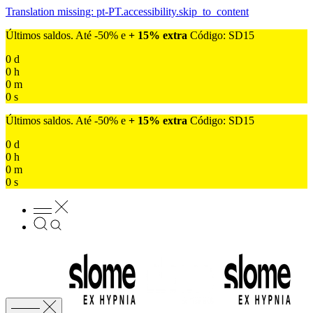
Translation missing: pt-PT.accessibility.skip_to_content
Últimos saldos. Até -50% e
+ 15% extra
Código: SD15
0
d
0
h
0
m
0
s
Últimos saldos. Até -50% e
+ 15% extra
Código: SD15
0
d
0
h
0
m
0
s