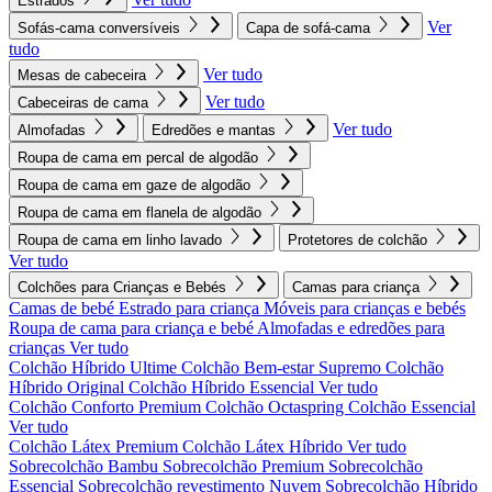
Estrados
Ver
Sofás-cama conversíveis
Capa de sofá-cama
tudo
Ver tudo
Mesas de cabeceira
Ver tudo
Cabeceiras de cama
Ver tudo
Almofadas
Edredões e mantas
Roupa de cama em percal de algodão
Roupa de cama em gaze de algodão
Roupa de cama em flanela de algodão
Roupa de cama em linho lavado
Protetores de colchão
Ver tudo
Colchões para Crianças e Bebés
Camas para criança
Camas de bebé
Estrado para criança
Móveis para crianças e bebés
Roupa de cama para criança e bebé
Almofadas e edredões para
crianças
Ver tudo
Colchão Híbrido Ultime
Colchão Bem-estar Supremo
Colchão
Híbrido Original
Colchão Híbrido Essencial
Ver tudo
Colchão Conforto Premium
Colchão Octaspring
Colchão Essencial
Ver tudo
Colchão Látex Premium
Colchão Látex Híbrido
Ver tudo
Sobrecolchão Bambu
Sobrecolchão Premium
Sobrecolchão
Essencial
Sobrecolchão revestimento Nuvem
Sobrecolchão Híbrido