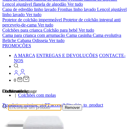
Lençol ajustável flanela de algodão
Ver tudo
Capa de edredão linho lavado
Fronhas linho lavado
Lençol ajustável
linho lavado
Ver tudo
Protetor de colchão impermeável
Protetor de colchão integral anti
percevejo-de-cama
Ver tudo
Colchões para criança
Colchão para bebé
Ver tudo
Cama para criança com arrumação
Cama casinha
Cama evolutiva
Beliche Cabana Odisseia
Ver tudo
PROMOÇÕES
A MARCA
ENTREGAS E DEVOLUÇÕES
CONTACTE-
NOS
0
…
Localizations
Choose a language
Encontrar
O seu carrinho
Colchões com molas
Translation missing: pt-PT.accessibility.skip_to_product
Remover