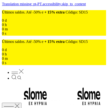
Translation missing: pt-PT.accessibility.skip_to_content
Últimos saldos. Até -50% e
+ 15% extra
Código: SD15
0
d
0
h
0
m
0
s
Últimos saldos. Até -50% e
+ 15% extra
Código: SD15
0
d
0
h
0
m
0
s