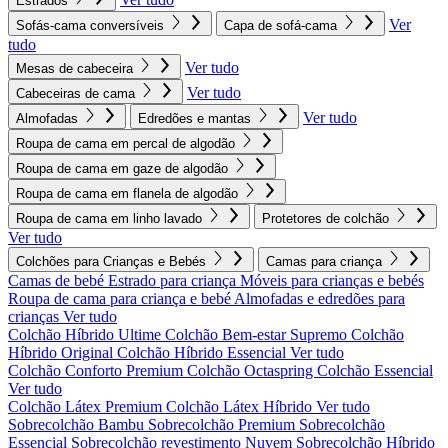
Estrados
Ver
Sofás-cama conversíveis
Capa de sofá-cama
tudo
Ver tudo
Mesas de cabeceira
Ver tudo
Cabeceiras de cama
Ver tudo
Almofadas
Edredões e mantas
Roupa de cama em percal de algodão
Roupa de cama em gaze de algodão
Roupa de cama em flanela de algodão
Roupa de cama em linho lavado
Protetores de colchão
Ver tudo
Colchões para Crianças e Bebés
Camas para criança
Camas de bebé
Estrado para criança
Móveis para crianças e bebés
Roupa de cama para criança e bebé
Almofadas e edredões para
crianças
Ver tudo
Colchão Híbrido Ultime
Colchão Bem-estar Supremo
Colchão
Híbrido Original
Colchão Híbrido Essencial
Ver tudo
Colchão Conforto Premium
Colchão Octaspring
Colchão Essencial
Ver tudo
Colchão Látex Premium
Colchão Látex Híbrido
Ver tudo
Sobrecolchão Bambu
Sobrecolchão Premium
Sobrecolchão
Essencial
Sobrecolchão revestimento Nuvem
Sobrecolchão Híbrido