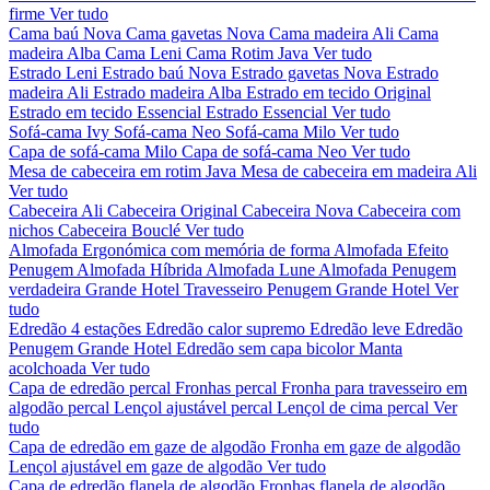
firme
Ver tudo
Cama baú Nova
Cama gavetas Nova
Cama madeira Ali
Cama
madeira Alba
Cama Leni
Cama Rotim Java
Ver tudo
Estrado Leni
Estrado baú Nova
Estrado gavetas Nova
Estrado
madeira Ali
Estrado madeira Alba
Estrado em tecido Original
Estrado em tecido Essencial
Estrado Essencial
Ver tudo
Sofá-cama Ivy
Sofá-cama Neo
Sofá-cama Milo
Ver tudo
Capa de sofá-cama Milo
Capa de sofá-cama Neo
Ver tudo
Mesa de cabeceira em rotim Java
Mesa de cabeceira em madeira Ali
Ver tudo
Cabeceira Ali
Cabeceira Original
Cabeceira Nova
Cabeceira com
nichos
Cabeceira Bouclé
Ver tudo
Almofada Ergonómica com memória de forma
Almofada Efeito
Penugem
Almofada Híbrida
Almofada Lune
Almofada Penugem
verdadeira Grande Hotel
Travesseiro Penugem Grande Hotel
Ver
tudo
Edredão 4 estações
Edredão calor supremo
Edredão leve
Edredão
Penugem Grande Hotel
Edredão sem capa bicolor
Manta
acolchoada
Ver tudo
Capa de edredão percal
Fronhas percal
Fronha para travesseiro em
algodão percal
Lençol ajustável percal
Lençol de cima percal
Ver
tudo
Capa de edredão em gaze de algodão
Fronha em gaze de algodão
Lençol ajustável em gaze de algodão
Ver tudo
Capa de edredão flanela de algodão
Fronhas flanela de algodão