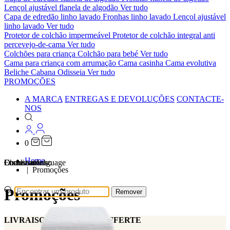
Lençol ajustável flanela de algodão
Ver tudo
Capa de edredão linho lavado
Fronhas linho lavado
Lençol ajustável
linho lavado
Ver tudo
Protetor de colchão impermeável
Protetor de colchão integral anti
percevejo-de-cama
Ver tudo
Colchões para criança
Colchão para bebé
Ver tudo
Cama para criança com arrumação
Cama casinha
Cama evolutiva
Beliche Cabana Odisseia
Ver tudo
PROMOÇÕES
A MARCA
ENTREGAS E DEVOLUÇÕES
CONTACTE-
NOS
0
Home
Localizations
Choose a language
Encontrar
O seu carrinho
Promoções
Promoções
Remover
LIVRAISON STANDARD OFFERTE