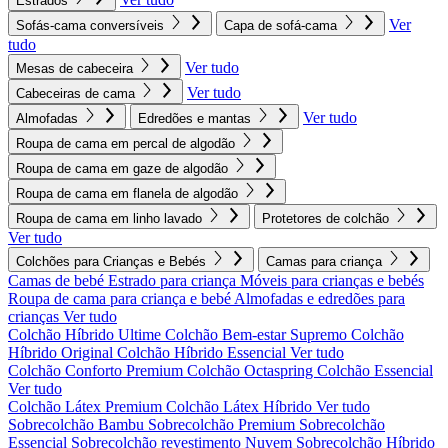
Estrados
Ver
Sofás-cama conversíveis
Capa de sofá-cama
tudo
Ver tudo
Mesas de cabeceira
Ver tudo
Cabeceiras de cama
Ver tudo
Almofadas
Edredões e mantas
Roupa de cama em percal de algodão
Roupa de cama em gaze de algodão
Roupa de cama em flanela de algodão
Roupa de cama em linho lavado
Protetores de colchão
Ver tudo
Colchões para Crianças e Bebés
Camas para criança
Camas de bebé
Estrado para criança
Móveis para crianças e bebés
Roupa de cama para criança e bebé
Almofadas e edredões para
crianças
Ver tudo
Colchão Híbrido Ultime
Colchão Bem-estar Supremo
Colchão
Híbrido Original
Colchão Híbrido Essencial
Ver tudo
Colchão Conforto Premium
Colchão Octaspring
Colchão Essencial
Ver tudo
Colchão Látex Premium
Colchão Látex Híbrido
Ver tudo
Sobrecolchão Bambu
Sobrecolchão Premium
Sobrecolchão
Essencial
Sobrecolchão revestimento Nuvem
Sobrecolchão Híbrido