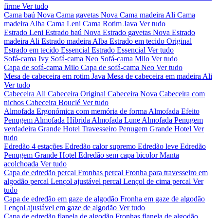
firme
Ver tudo
Cama baú Nova
Cama gavetas Nova
Cama madeira Ali
Cama
madeira Alba
Cama Leni
Cama Rotim Java
Ver tudo
Estrado Leni
Estrado baú Nova
Estrado gavetas Nova
Estrado
madeira Ali
Estrado madeira Alba
Estrado em tecido Original
Estrado em tecido Essencial
Estrado Essencial
Ver tudo
Sofá-cama Ivy
Sofá-cama Neo
Sofá-cama Milo
Ver tudo
Capa de sofá-cama Milo
Capa de sofá-cama Neo
Ver tudo
Mesa de cabeceira em rotim Java
Mesa de cabeceira em madeira Ali
Ver tudo
Cabeceira Ali
Cabeceira Original
Cabeceira Nova
Cabeceira com
nichos
Cabeceira Bouclé
Ver tudo
Almofada Ergonómica com memória de forma
Almofada Efeito
Penugem
Almofada Híbrida
Almofada Lune
Almofada Penugem
verdadeira Grande Hotel
Travesseiro Penugem Grande Hotel
Ver
tudo
Edredão 4 estações
Edredão calor supremo
Edredão leve
Edredão
Penugem Grande Hotel
Edredão sem capa bicolor
Manta
acolchoada
Ver tudo
Capa de edredão percal
Fronhas percal
Fronha para travesseiro em
algodão percal
Lençol ajustável percal
Lençol de cima percal
Ver
tudo
Capa de edredão em gaze de algodão
Fronha em gaze de algodão
Lençol ajustável em gaze de algodão
Ver tudo
Capa de edredão flanela de algodão
Fronhas flanela de algodão