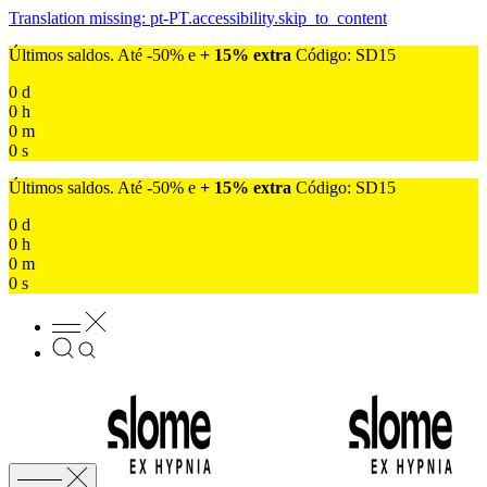
Translation missing: pt-PT.accessibility.skip_to_content
Últimos saldos. Até -50% e
+ 15% extra
Código: SD15
0
d
0
h
0
m
0
s
Últimos saldos. Até -50% e
+ 15% extra
Código: SD15
0
d
0
h
0
m
0
s