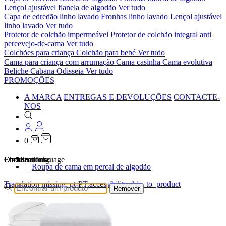
Lençol ajustável flanela de algodão
Ver tudo
Capa de edredão linho lavado
Fronhas linho lavado
Lençol ajustável
linho lavado
Ver tudo
Protetor de colchão impermeável
Protetor de colchão integral anti
percevejo-de-cama
Ver tudo
Colchões para criança
Colchão para bebé
Ver tudo
Cama para criança com arrumação
Cama casinha
Cama evolutiva
Beliche Cabana Odisseia
Ver tudo
PROMOÇÕES
A MARCA
ENTREGAS E DEVOLUÇÕES
CONTACTE-
NOS
0
…
Localizations
Choose a language
Encontrar
O seu carrinho
Roupa de cama em percal de algodão
Translation missing: pt-PT.accessibility.skip_to_product
Remover