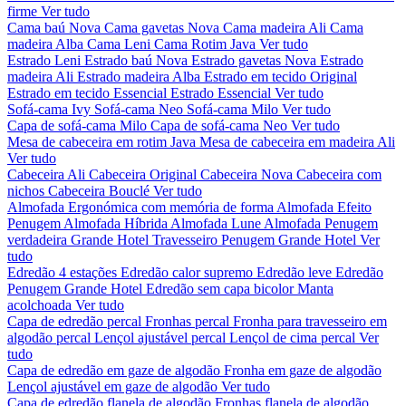
firme
Ver tudo
Cama baú Nova
Cama gavetas Nova
Cama madeira Ali
Cama
madeira Alba
Cama Leni
Cama Rotim Java
Ver tudo
Estrado Leni
Estrado baú Nova
Estrado gavetas Nova
Estrado
madeira Ali
Estrado madeira Alba
Estrado em tecido Original
Estrado em tecido Essencial
Estrado Essencial
Ver tudo
Sofá-cama Ivy
Sofá-cama Neo
Sofá-cama Milo
Ver tudo
Capa de sofá-cama Milo
Capa de sofá-cama Neo
Ver tudo
Mesa de cabeceira em rotim Java
Mesa de cabeceira em madeira Ali
Ver tudo
Cabeceira Ali
Cabeceira Original
Cabeceira Nova
Cabeceira com
nichos
Cabeceira Bouclé
Ver tudo
Almofada Ergonómica com memória de forma
Almofada Efeito
Penugem
Almofada Híbrida
Almofada Lune
Almofada Penugem
verdadeira Grande Hotel
Travesseiro Penugem Grande Hotel
Ver
tudo
Edredão 4 estações
Edredão calor supremo
Edredão leve
Edredão
Penugem Grande Hotel
Edredão sem capa bicolor
Manta
acolchoada
Ver tudo
Capa de edredão percal
Fronhas percal
Fronha para travesseiro em
algodão percal
Lençol ajustável percal
Lençol de cima percal
Ver
tudo
Capa de edredão em gaze de algodão
Fronha em gaze de algodão
Lençol ajustável em gaze de algodão
Ver tudo
Capa de edredão flanela de algodão
Fronhas flanela de algodão