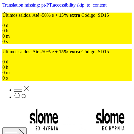
Translation missing: pt-PT.accessibility.skip_to_content
Últimos saldos. Até -50% e
+ 15% extra
Código: SD15
0
d
0
h
0
m
0
s
Últimos saldos. Até -50% e
+ 15% extra
Código: SD15
0
d
0
h
0
m
0
s