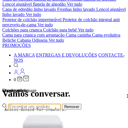
Lençol ajustável flanela de algodão
Ver tudo
Capa de edredão linho lavado
Fronhas linho lavado
Lençol ajustável
linho lavado
Ver tudo
Protetor de colchão impermeável
Protetor de colchão integral anti
percevejo-de-cama
Ver tudo
Colchões para criança
Colchão para bebé
Ver tudo
Cama para criança com arrumação
Cama casinha
Cama evolutiva
Beliche Cabana Odisseia
Ver tudo
PROMOÇÕES
A MARCA
ENTREGAS E DEVOLUÇÕES
CONTACTE-
NOS
0
Localizations
Choose a language
Encontrar
O seu carrinho
Vamos conversar.
Remover