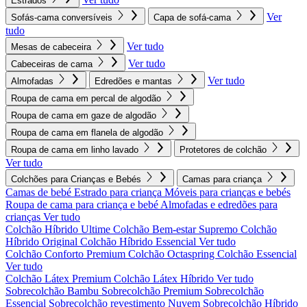
Estrados
Ver
Sofás-cama conversíveis
Capa de sofá-cama
tudo
Ver tudo
Mesas de cabeceira
Ver tudo
Cabeceiras de cama
Ver tudo
Almofadas
Edredões e mantas
Roupa de cama em percal de algodão
Roupa de cama em gaze de algodão
Roupa de cama em flanela de algodão
Roupa de cama em linho lavado
Protetores de colchão
Ver tudo
Colchões para Crianças e Bebés
Camas para criança
Camas de bebé
Estrado para criança
Móveis para crianças e bebés
Roupa de cama para criança e bebé
Almofadas e edredões para
crianças
Ver tudo
Colchão Híbrido Ultime
Colchão Bem-estar Supremo
Colchão
Híbrido Original
Colchão Híbrido Essencial
Ver tudo
Colchão Conforto Premium
Colchão Octaspring
Colchão Essencial
Ver tudo
Colchão Látex Premium
Colchão Látex Híbrido
Ver tudo
Sobrecolchão Bambu
Sobrecolchão Premium
Sobrecolchão
Essencial
Sobrecolchão revestimento Nuvem
Sobrecolchão Híbrido