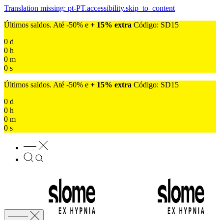
Translation missing: pt-PT.accessibility.skip_to_content
Últimos saldos. Até -50% e
+ 15% extra
Código: SD15
0
d
0
h
0
m
0
s
Últimos saldos. Até -50% e
+ 15% extra
Código: SD15
0
d
0
h
0
m
0
s