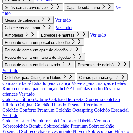
Estrados
Ver
Sofás-cama conversíveis
Capa de sofá-cama
tudo
Ver tudo
Mesas de cabeceira
Ver tudo
Cabeceiras de cama
Ver tudo
Almofadas
Edredões e mantas
Roupa de cama em percal de algodão
Roupa de cama em gaze de algodão
Roupa de cama em flanela de algodão
Roupa de cama em linho lavado
Protetores de colchão
Ver tudo
Colchões para Crianças e Bebés
Camas para criança
Camas de bebé
Estrado para criança
Móveis para crianças e bebés
Roupa de cama para criança e bebé
Almofadas e edredões para
crianças
Ver tudo
Colchão Híbrido Ultime
Colchão Bem-estar Supremo
Colchão
Híbrido Original
Colchão Híbrido Essencial
Ver tudo
Colchão Conforto Premium
Colchão Octaspring
Colchão Essencial
Ver tudo
Colchão Látex Premium
Colchão Látex Híbrido
Ver tudo
Sobrecolchão Bambu
Sobrecolchão Premium
Sobrecolchão
Essencial
Sobrecolchão revestimento Nuvem
Sobrecolchão Híbrido