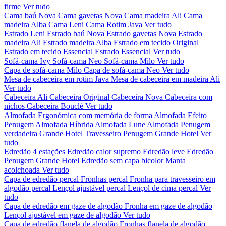
firme
Ver tudo
Cama baú Nova
Cama gavetas Nova
Cama madeira Ali
Cama
madeira Alba
Cama Leni
Cama Rotim Java
Ver tudo
Estrado Leni
Estrado baú Nova
Estrado gavetas Nova
Estrado
madeira Ali
Estrado madeira Alba
Estrado em tecido Original
Estrado em tecido Essencial
Estrado Essencial
Ver tudo
Sofá-cama Ivy
Sofá-cama Neo
Sofá-cama Milo
Ver tudo
Capa de sofá-cama Milo
Capa de sofá-cama Neo
Ver tudo
Mesa de cabeceira em rotim Java
Mesa de cabeceira em madeira Ali
Ver tudo
Cabeceira Ali
Cabeceira Original
Cabeceira Nova
Cabeceira com
nichos
Cabeceira Bouclé
Ver tudo
Almofada Ergonómica com memória de forma
Almofada Efeito
Penugem
Almofada Híbrida
Almofada Lune
Almofada Penugem
verdadeira Grande Hotel
Travesseiro Penugem Grande Hotel
Ver
tudo
Edredão 4 estações
Edredão calor supremo
Edredão leve
Edredão
Penugem Grande Hotel
Edredão sem capa bicolor
Manta
acolchoada
Ver tudo
Capa de edredão percal
Fronhas percal
Fronha para travesseiro em
algodão percal
Lençol ajustável percal
Lençol de cima percal
Ver
tudo
Capa de edredão em gaze de algodão
Fronha em gaze de algodão
Lençol ajustável em gaze de algodão
Ver tudo
Capa de edredão flanela de algodão
Fronhas flanela de algodão