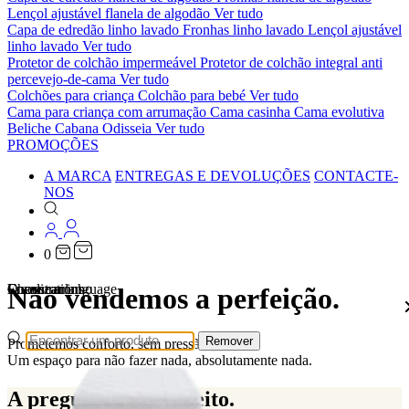
Lençol ajustável flanela de algodão
Ver tudo
Capa de edredão linho lavado
Fronhas linho lavado
Lençol ajustável
linho lavado
Ver tudo
Protetor de colchão impermeável
Protetor de colchão integral anti
percevejo-de-cama
Ver tudo
Colchões para criança
Colchão para bebé
Ver tudo
Cama para criança com arrumação
Cama casinha
Cama evolutiva
Beliche Cabana Odisseia
Ver tudo
PROMOÇÕES
A MARCA
ENTREGAS E DEVOLUÇÕES
CONTACTE-
NOS
0
Localizations
Choose a language
Encontrar
O seu carrinho
Não vendemos a perfeição.
Remover
Prometemos conforto, sem pressão.
Um espaço para não fazer nada, absolutamente nada.
A preguiça é um direito.