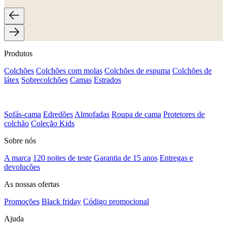
Produtos
Colchões
Colchões com molas
Colchões de espuma
Colchões de
látex
Sobrecolchões
Camas
Estrados
Sofás-cama
Edredões
Almofadas
Roupa de cama
Protetores de
colchão
Coleção Kids
Sobre nós
A marca
120 noites de teste
Garantia de 15 anos
Entregas e
devoluções
As nossas ofertas
Promoções
Black friday
Código promocional
Ajuda