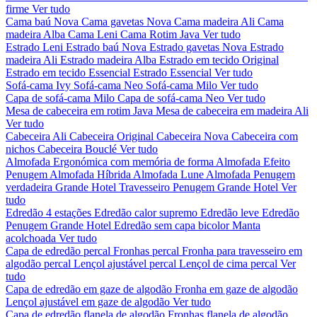
firme
Ver tudo
Cama baú Nova
Cama gavetas Nova
Cama madeira Ali
Cama
madeira Alba
Cama Leni
Cama Rotim Java
Ver tudo
Estrado Leni
Estrado baú Nova
Estrado gavetas Nova
Estrado
madeira Ali
Estrado madeira Alba
Estrado em tecido Original
Estrado em tecido Essencial
Estrado Essencial
Ver tudo
Sofá-cama Ivy
Sofá-cama Neo
Sofá-cama Milo
Ver tudo
Capa de sofá-cama Milo
Capa de sofá-cama Neo
Ver tudo
Mesa de cabeceira em rotim Java
Mesa de cabeceira em madeira Ali
Ver tudo
Cabeceira Ali
Cabeceira Original
Cabeceira Nova
Cabeceira com
nichos
Cabeceira Bouclé
Ver tudo
Almofada Ergonómica com memória de forma
Almofada Efeito
Penugem
Almofada Híbrida
Almofada Lune
Almofada Penugem
verdadeira Grande Hotel
Travesseiro Penugem Grande Hotel
Ver
tudo
Edredão 4 estações
Edredão calor supremo
Edredão leve
Edredão
Penugem Grande Hotel
Edredão sem capa bicolor
Manta
acolchoada
Ver tudo
Capa de edredão percal
Fronhas percal
Fronha para travesseiro em
algodão percal
Lençol ajustável percal
Lençol de cima percal
Ver
tudo
Capa de edredão em gaze de algodão
Fronha em gaze de algodão
Lençol ajustável em gaze de algodão
Ver tudo
Capa de edredão flanela de algodão
Fronhas flanela de algodão