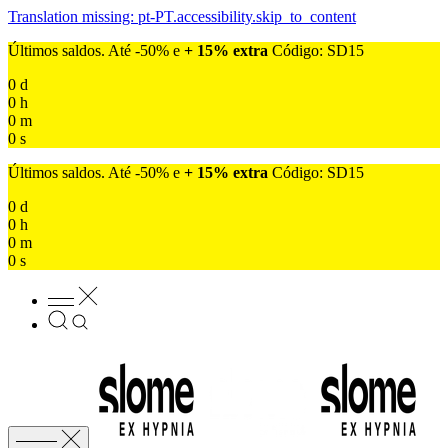
Translation missing: pt-PT.accessibility.skip_to_content
Últimos saldos. Até -50% e
+ 15% extra
Código: SD15
0
d
0
h
0
m
0
s
Últimos saldos. Até -50% e
+ 15% extra
Código: SD15
0
d
0
h
0
m
0
s