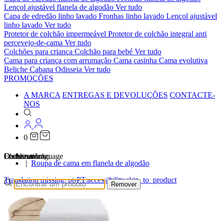
Lençol ajustável flanela de algodão
Ver tudo
Capa de edredão linho lavado
Fronhas linho lavado
Lençol ajustável
linho lavado
Ver tudo
Protetor de colchão impermeável
Protetor de colchão integral anti
percevejo-de-cama
Ver tudo
Colchões para criança
Colchão para bebé
Ver tudo
Cama para criança com arrumação
Cama casinha
Cama evolutiva
Beliche Cabana Odisseia
Ver tudo
PROMOÇÕES
A MARCA
ENTREGAS E DEVOLUÇÕES
CONTACTE-
NOS
0
…
Localizations
Choose a language
Encontrar
O seu carrinho
Roupa de cama em flanela de algodão
Translation missing: pt-PT.accessibility.skip_to_product
Remover