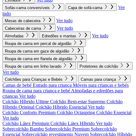
Estrados
Ver
Sofás-cama conversíveis
Capa de sofá-cama
tudo
Ver tudo
Mesas de cabeceira
Ver tudo
Cabeceiras de cama
Ver tudo
Almofadas
Edredões e mantas
Roupa de cama em percal de algodão
Roupa de cama em gaze de algodão
Roupa de cama em flanela de algodão
Roupa de cama em linho lavado
Protetores de colchão
Ver tudo
Colchões para Crianças e Bebés
Camas para criança
Camas de bebé
Estrado para criança
Móveis para crianças e bebés
Roupa de cama para criança e bebé
Almofadas e edredões para
crianças
Ver tudo
Colchão Híbrido Ultime
Colchão Bem-estar Supremo
Colchão
Híbrido Original
Colchão Híbrido Essencial
Ver tudo
Colchão Conforto Premium
Colchão Octaspring
Colchão Essencial
Ver tudo
Colchão Látex Premium
Colchão Látex Híbrido
Ver tudo
Sobrecolchão Bambu
Sobrecolchão Premium
Sobrecolchão
Essencial
Sobrecolchão revestimento Nuvem
Sobrecolchão Híbrido