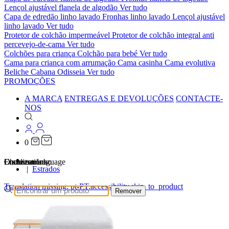
Lençol ajustável flanela de algodão
Ver tudo
Capa de edredão linho lavado
Fronhas linho lavado
Lençol ajustável
linho lavado
Ver tudo
Protetor de colchão impermeável
Protetor de colchão integral anti
percevejo-de-cama
Ver tudo
Colchões para criança
Colchão para bebé
Ver tudo
Cama para criança com arrumação
Cama casinha
Cama evolutiva
Beliche Cabana Odisseia
Ver tudo
PROMOÇÕES
A MARCA
ENTREGAS E DEVOLUÇÕES
CONTACTE-
NOS
0
…
Localizations
Choose a language
Encontrar
O seu carrinho
Estrados
Translation missing: pt-PT.accessibility.skip_to_product
Remover