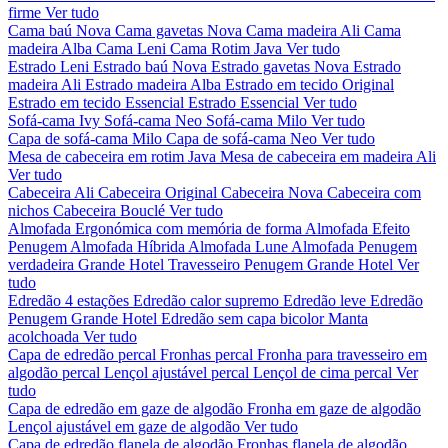
firme
Ver tudo
Cama baú Nova
Cama gavetas Nova
Cama madeira Ali
Cama
madeira Alba
Cama Leni
Cama Rotim Java
Ver tudo
Estrado Leni
Estrado baú Nova
Estrado gavetas Nova
Estrado
madeira Ali
Estrado madeira Alba
Estrado em tecido Original
Estrado em tecido Essencial
Estrado Essencial
Ver tudo
Sofá-cama Ivy
Sofá-cama Neo
Sofá-cama Milo
Ver tudo
Capa de sofá-cama Milo
Capa de sofá-cama Neo
Ver tudo
Mesa de cabeceira em rotim Java
Mesa de cabeceira em madeira Ali
Ver tudo
Cabeceira Ali
Cabeceira Original
Cabeceira Nova
Cabeceira com
nichos
Cabeceira Bouclé
Ver tudo
Almofada Ergonómica com memória de forma
Almofada Efeito
Penugem
Almofada Híbrida
Almofada Lune
Almofada Penugem
verdadeira Grande Hotel
Travesseiro Penugem Grande Hotel
Ver
tudo
Edredão 4 estações
Edredão calor supremo
Edredão leve
Edredão
Penugem Grande Hotel
Edredão sem capa bicolor
Manta
acolchoada
Ver tudo
Capa de edredão percal
Fronhas percal
Fronha para travesseiro em
algodão percal
Lençol ajustável percal
Lençol de cima percal
Ver
tudo
Capa de edredão em gaze de algodão
Fronha em gaze de algodão
Lençol ajustável em gaze de algodão
Ver tudo
Capa de edredão flanela de algodão
Fronhas flanela de algodão