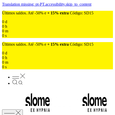
Translation missing: pt-PT.accessibility.skip_to_content
Últimos saldos. Até -50% e
+ 15% extra
Código: SD15
0
d
0
h
0
m
0
s
Últimos saldos. Até -50% e
+ 15% extra
Código: SD15
0
d
0
h
0
m
0
s