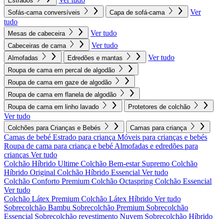
Estrados
Ver
Sofás-cama conversíveis
Capa de sofá-cama
tudo
Ver tudo
Mesas de cabeceira
Ver tudo
Cabeceiras de cama
Ver tudo
Almofadas
Edredões e mantas
Roupa de cama em percal de algodão
Roupa de cama em gaze de algodão
Roupa de cama em flanela de algodão
Roupa de cama em linho lavado
Protetores de colchão
Ver tudo
Colchões para Crianças e Bebés
Camas para criança
Camas de bebé
Estrado para criança
Móveis para crianças e bebés
Roupa de cama para criança e bebé
Almofadas e edredões para
crianças
Ver tudo
Colchão Híbrido Ultime
Colchão Bem-estar Supremo
Colchão
Híbrido Original
Colchão Híbrido Essencial
Ver tudo
Colchão Conforto Premium
Colchão Octaspring
Colchão Essencial
Ver tudo
Colchão Látex Premium
Colchão Látex Híbrido
Ver tudo
Sobrecolchão Bambu
Sobrecolchão Premium
Sobrecolchão
Essencial
Sobrecolchão revestimento Nuvem
Sobrecolchão Híbrido