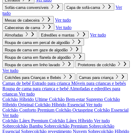
Estrados
Ver
Sofás-cama conversíveis
Capa de sofá-cama
tudo
Ver tudo
Mesas de cabeceira
Ver tudo
Cabeceiras de cama
Ver tudo
Almofadas
Edredões e mantas
Roupa de cama em percal de algodão
Roupa de cama em gaze de algodão
Roupa de cama em flanela de algodão
Roupa de cama em linho lavado
Protetores de colchão
Ver tudo
Colchões para Crianças e Bebés
Camas para criança
Camas de bebé
Estrado para criança
Móveis para crianças e bebés
Roupa de cama para criança e bebé
Almofadas e edredões para
crianças
Ver tudo
Colchão Híbrido Ultime
Colchão Bem-estar Supremo
Colchão
Híbrido Original
Colchão Híbrido Essencial
Ver tudo
Colchão Conforto Premium
Colchão Octaspring
Colchão Essencial
Ver tudo
Colchão Látex Premium
Colchão Látex Híbrido
Ver tudo
Sobrecolchão Bambu
Sobrecolchão Premium
Sobrecolchão
Essencial
Sobrecolchão revestimento Nuvem
Sobrecolchão Híbrido