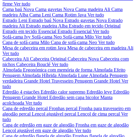
firme
Ver tudo
Cama baú Nova
Cama gavetas Nova
Cama madeira Ali
Cama
madeira Alba
Cama Leni
Cama Rotim Java
Ver tudo
Estrado Leni
Estrado baú Nova
Estrado gavetas Nova
Estrado
madeira Ali
Estrado madeira Alba
Estrado em tecido Original
Estrado em tecido Essencial
Estrado Essencial
Ver tudo
Sofá-cama Ivy
Sofá-cama Neo
Sofá-cama Milo
Ver tudo
Capa de sofá-cama Milo
Capa de sofá-cama Neo
Ver tudo
Mesa de cabeceira em rotim Java
Mesa de cabeceira em madeira Ali
Ver tudo
Cabeceira Ali
Cabeceira Original
Cabeceira Nova
Cabeceira com
nichos
Cabeceira Bouclé
Ver tudo
Almofada Ergonómica com memória de forma
Almofada Efeito
Penugem
Almofada Híbrida
Almofada Lune
Almofada Penugem
verdadeira Grande Hotel
Travesseiro Penugem Grande Hotel
Ver
tudo
Edredão 4 estações
Edredão calor supremo
Edredão leve
Edredão
Penugem Grande Hotel
Edredão sem capa bicolor
Manta
acolchoada
Ver tudo
Capa de edredão percal
Fronhas percal
Fronha para travesseiro em
algodão percal
Lençol ajustável percal
Lençol de cima percal
Ver
tudo
Capa de edredão em gaze de algodão
Fronha em gaze de algodão
Lençol ajustável em gaze de algodão
Ver tudo
Capa de edredão flanela de algodão
Fronhas flanela de algodão