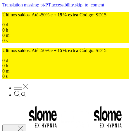
Translation missing: pt-PT.accessibility.skip_to_content
Últimos saldos. Até -50% e
+ 15% extra
Código: SD15
0
d
0
h
0
m
0
s
Últimos saldos. Até -50% e
+ 15% extra
Código: SD15
0
d
0
h
0
m
0
s