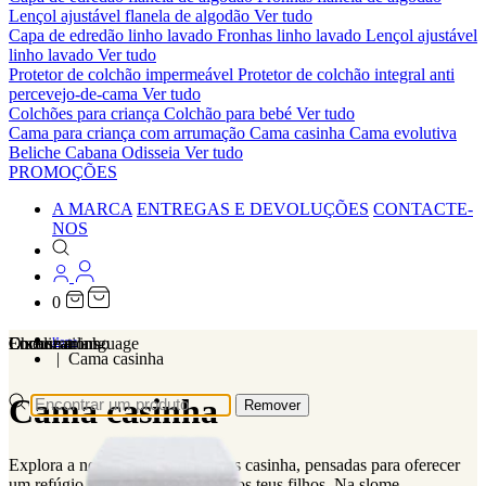
Lençol ajustável flanela de algodão
Ver tudo
Capa de edredão linho lavado
Fronhas linho lavado
Lençol ajustável
linho lavado
Ver tudo
Protetor de colchão impermeável
Protetor de colchão integral anti
percevejo-de-cama
Ver tudo
Colchões para criança
Colchão para bebé
Ver tudo
Cama para criança com arrumação
Cama casinha
Cama evolutiva
Beliche Cabana Odisseia
Ver tudo
PROMOÇÕES
A MARCA
ENTREGAS E DEVOLUÇÕES
CONTACTE-
NOS
0
Localizations
Choose a language
Encontrar
O seu carrinho
Home
Cama casinha
Cama casinha
Remover
Explora a nossa coleção de camas casinha, pensadas para oferecer
um refúgio seguro e encantador aos teus filhos. Na slome,