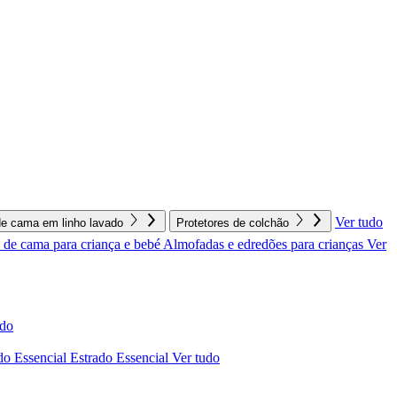
Ver tudo
e cama em linho lavado
Protetores de colchão
de cama para criança e bebé
Almofadas e edredões para crianças
Ver
udo
do Essencial
Estrado Essencial
Ver tudo