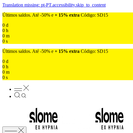
Translation missing: pt-PT.accessibility.skip_to_content
Últimos saldos. Até -50% e
+ 15% extra
Código: SD15
0
d
0
h
0
m
0
s
Últimos saldos. Até -50% e
+ 15% extra
Código: SD15
0
d
0
h
0
m
0
s