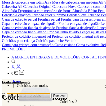
Mesa de cabeceira em rotim Java
Mesa de cabeceira em madeira Ali
V
Cabeceira Ali
Cabeceira Original
Cabeceira Nova
Cabeceira com ni
Almofada Ergonómica com memória de forma
Almofada Efeito Pen
Edredão 4 estações
Edredão calor supremo
Edredão leve
Edredão Pe
Capa de edredão percal
Fronhas percal
Fronha para travesseiro em al
Capa de edredão em gaze de algodão
Fronha em gaze de algodão
Len
Capa de edredão flanela de algodão
Fronhas flanela de algodão
Lenço
Capa de edredão linho lavado
Fronhas linho lavado
Lençol ajustável 
Protetor de colchão impermeável
Protetor de colchão integral anti p
Colchões para criança
Colchão para bebé
Ver tudo
Cama para criança com arrumação
Cama casinha
Cama evolutiva
Bel
PROMOÇÕES
A MARCA
ENTREGAS E DEVOLUÇÕES
CONTACTE-
0
Home
Localizations
Choose a language
Encontrar
O seu carrinho
Colchões com molas
Colchões com molas
Remover
Colchões