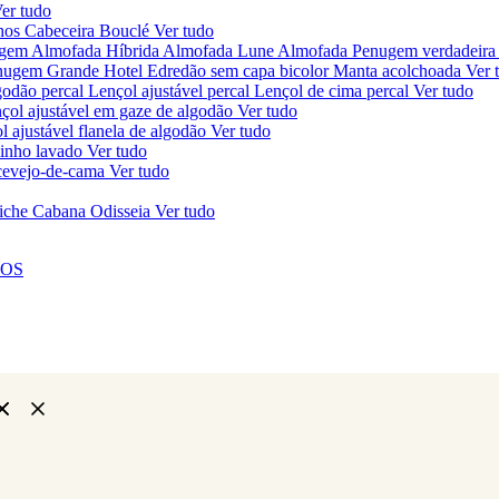
er tudo
chos
Cabeceira Bouclé
Ver tudo
ugem
Almofada Híbrida
Almofada Lune
Almofada Penugem verdadeira
nugem Grande Hotel
Edredão sem capa bicolor
Manta acolchoada
Ver 
godão percal
Lençol ajustável percal
Lençol de cima percal
Ver tudo
çol ajustável em gaze de algodão
Ver tudo
l ajustável flanela de algodão
Ver tudo
linho lavado
Ver tudo
ercevejo-de-cama
Ver tudo
iche Cabana Odisseia
Ver tudo
NOS