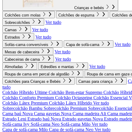
Crianças e bebés
Colchões com molas
Colchões de espuma
Colchões d
Ver tudo
Sobrecolchões
Ver tudo
Camas
Ver tudo
Estrados
Ver tudo
Sofás-cama conversíveis
Capa de sofá-cama
Ver tudo
Mesas de cabeceira
Ver tudo
Cabeceiras de cama
Ver tudo
Almofadas
Edredões e mantas
Roupa de cama em percal de algodão
Roupa de cama em gaze d
C
Colchões para Crianças e Bebés
Camas para criança
tudo
Colchão Híbrido Ultime
Colchão Bem-estar Supremo
Colchão Híbrid
Colchão Conforto Premium
Colchão Octaspring
Colchão Essencial
V
Colchão Látex Premium
Colchão Látex Híbrido
Ver tudo
Sobrecolchão Bambu
Sobrecolchão Premium
Sobrecolchão Essencia
Cama baú Nova
Cama gavetas Nova
Cama madeira Ali
Cama madeir
Estrado Leni
Estrado baú Nova
Estrado gavetas Nova
Estrado madei
Sofá-cama Ivy
Sofá-cama Neo
Sofá-cama Milo
Ver tudo
Capa de sofá-cama Milo
Capa de sofá-cama Neo
Ver tudo