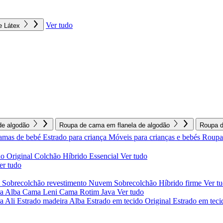
Ver tudo
e Látex
e algodão
Roupa de cama em flanela de algodão
Roupa d
amas de bebé
Estrado para criança
Móveis para crianças e bebés
Roupa 
o Original
Colchão Híbrido Essencial
Ver tudo
er tudo
l
Sobrecolchão revestimento Nuvem
Sobrecolchão Híbrido firme
Ver t
a Alba
Cama Leni
Cama Rotim Java
Ver tudo
ra Ali
Estrado madeira Alba
Estrado em tecido Original
Estrado em teci