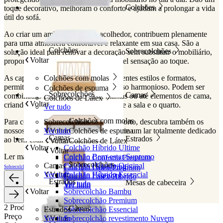
Colchões
toque decorativo, melhoram o conforto e ajudam a prolongar a vida
útil do sofá.
Ao criar um ambiente suave e acolhedor, contribuem plenamente
para uma atmosfera confortável e relaxante em sua casa. São a
Colchões
Sobrecolchões
solução ideal para renovar a decoração sem substituir o mobiliário,
Voltar
proporcionando também uma agradável sensação ao toque.
As capas para sofá adaptam-se a diferentes estilos e formatos,
Colchões com molas
permitindo criar um espaço de descanso harmonioso. Podem ser
Colchões de espuma
Sobrecolchões
Camas
combinadas com roupa de casa, mantas ou até elementos de cama,
Colchões de Látex
Voltar
criando uma continuidade natural entre a sala e o quarto.
Ver tudo
Colchões com molas
Para completar o seu universo de conforto, descubra também os
Sobrecolchões
nossos colchões, camas e estrados e crie um lar totalmente dedicado
Ver tudo
Voltar
Colchões de espuma
Camas
Estrados
ao bem-estar e ao relaxamento.
Voltar
Colchões de Látex
Voltar
Colchão Híbrido Ultime
Voltar
Ler mais
Ler menos
Colchão Bem-estar Supremo
Colchão Conforto Premium
Sobrecolchões
Camas
Colchão Híbrido Original
Colchão Octaspring
Colchão Látex Premium
Sobrecolchões
Almofadas
Edredões e mantas
Roupa de cama
Ver tudo
Voltar
Colchão Híbrido Essencial
Colchão Essencial
Colchão Látex Híbrido
Estrados
Mesas de cabeceira
Ver tudo
Ver tudo
Ver tudo
Voltar
Sobrecolchão Bambu
Sobrecolchão Premium
2 Produtos
Camas
Estrados
Sobrecolchão Essencial
Preço
Ver tudo
Voltar
Sobrecolchão revestimento Nuvem