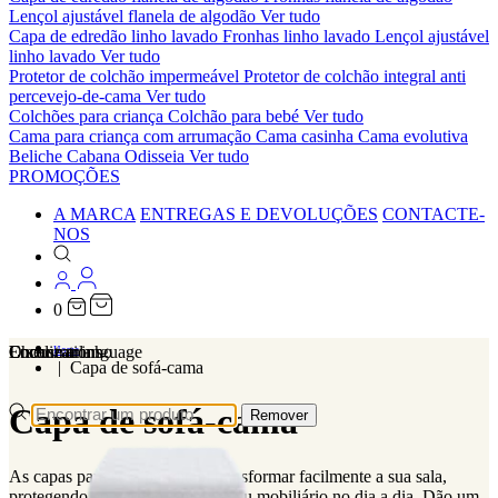
Lençol ajustável flanela de algodão
Ver tudo
Capa de edredão linho lavado
Fronhas linho lavado
Lençol ajustável
linho lavado
Ver tudo
Protetor de colchão impermeável
Protetor de colchão integral anti
percevejo-de-cama
Ver tudo
Colchões para criança
Colchão para bebé
Ver tudo
Cama para criança com arrumação
Cama casinha
Cama evolutiva
Beliche Cabana Odisseia
Ver tudo
PROMOÇÕES
A MARCA
ENTREGAS E DEVOLUÇÕES
CONTACTE-
NOS
0
Localizations
Choose a language
Encontrar
O seu carrinho
Home
Capa de sofá-cama
Capa de sofá-cama
Remover
As capas para sofá permitem transformar facilmente a sua sala,
protegendo ao mesmo tempo o seu mobiliário no dia a dia. Dão um