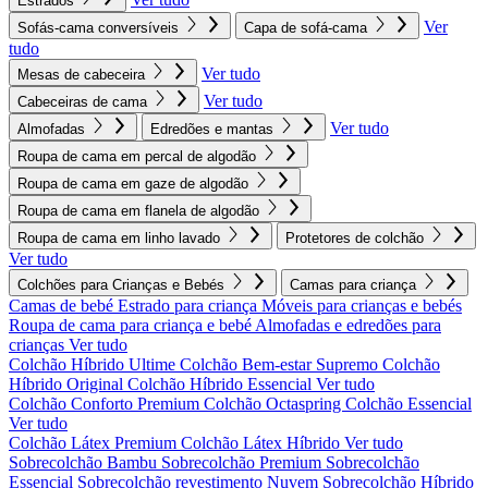
Estrados
Ver
Sofás-cama conversíveis
Capa de sofá-cama
tudo
Ver tudo
Mesas de cabeceira
Ver tudo
Cabeceiras de cama
Ver tudo
Almofadas
Edredões e mantas
Roupa de cama em percal de algodão
Roupa de cama em gaze de algodão
Roupa de cama em flanela de algodão
Roupa de cama em linho lavado
Protetores de colchão
Ver tudo
Colchões para Crianças e Bebés
Camas para criança
Camas de bebé
Estrado para criança
Móveis para crianças e bebés
Roupa de cama para criança e bebé
Almofadas e edredões para
crianças
Ver tudo
Colchão Híbrido Ultime
Colchão Bem-estar Supremo
Colchão
Híbrido Original
Colchão Híbrido Essencial
Ver tudo
Colchão Conforto Premium
Colchão Octaspring
Colchão Essencial
Ver tudo
Colchão Látex Premium
Colchão Látex Híbrido
Ver tudo
Sobrecolchão Bambu
Sobrecolchão Premium
Sobrecolchão
Essencial
Sobrecolchão revestimento Nuvem
Sobrecolchão Híbrido