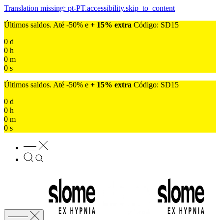
Translation missing: pt-PT.accessibility.skip_to_content
Últimos saldos. Até -50% e
+ 15% extra
Código: SD15
0
d
0
h
0
m
0
s
Últimos saldos. Até -50% e
+ 15% extra
Código: SD15
0
d
0
h
0
m
0
s