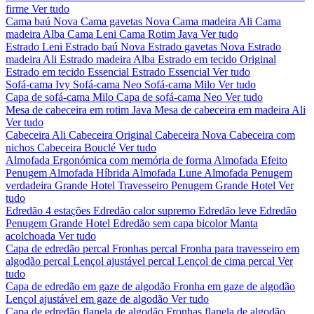
firme
Ver tudo
Cama baú Nova
Cama gavetas Nova
Cama madeira Ali
Cama
madeira Alba
Cama Leni
Cama Rotim Java
Ver tudo
Estrado Leni
Estrado baú Nova
Estrado gavetas Nova
Estrado
madeira Ali
Estrado madeira Alba
Estrado em tecido Original
Estrado em tecido Essencial
Estrado Essencial
Ver tudo
Sofá-cama Ivy
Sofá-cama Neo
Sofá-cama Milo
Ver tudo
Capa de sofá-cama Milo
Capa de sofá-cama Neo
Ver tudo
Mesa de cabeceira em rotim Java
Mesa de cabeceira em madeira Ali
Ver tudo
Cabeceira Ali
Cabeceira Original
Cabeceira Nova
Cabeceira com
nichos
Cabeceira Bouclé
Ver tudo
Almofada Ergonómica com memória de forma
Almofada Efeito
Penugem
Almofada Híbrida
Almofada Lune
Almofada Penugem
verdadeira Grande Hotel
Travesseiro Penugem Grande Hotel
Ver
tudo
Edredão 4 estações
Edredão calor supremo
Edredão leve
Edredão
Penugem Grande Hotel
Edredão sem capa bicolor
Manta
acolchoada
Ver tudo
Capa de edredão percal
Fronhas percal
Fronha para travesseiro em
algodão percal
Lençol ajustável percal
Lençol de cima percal
Ver
tudo
Capa de edredão em gaze de algodão
Fronha em gaze de algodão
Lençol ajustável em gaze de algodão
Ver tudo
Capa de edredão flanela de algodão
Fronhas flanela de algodão