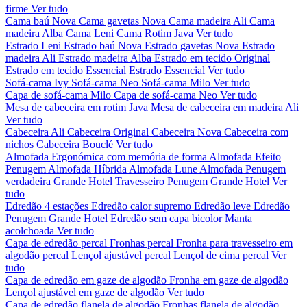
firme
Ver tudo
Cama baú Nova
Cama gavetas Nova
Cama madeira Ali
Cama
madeira Alba
Cama Leni
Cama Rotim Java
Ver tudo
Estrado Leni
Estrado baú Nova
Estrado gavetas Nova
Estrado
madeira Ali
Estrado madeira Alba
Estrado em tecido Original
Estrado em tecido Essencial
Estrado Essencial
Ver tudo
Sofá-cama Ivy
Sofá-cama Neo
Sofá-cama Milo
Ver tudo
Capa de sofá-cama Milo
Capa de sofá-cama Neo
Ver tudo
Mesa de cabeceira em rotim Java
Mesa de cabeceira em madeira Ali
Ver tudo
Cabeceira Ali
Cabeceira Original
Cabeceira Nova
Cabeceira com
nichos
Cabeceira Bouclé
Ver tudo
Almofada Ergonómica com memória de forma
Almofada Efeito
Penugem
Almofada Híbrida
Almofada Lune
Almofada Penugem
verdadeira Grande Hotel
Travesseiro Penugem Grande Hotel
Ver
tudo
Edredão 4 estações
Edredão calor supremo
Edredão leve
Edredão
Penugem Grande Hotel
Edredão sem capa bicolor
Manta
acolchoada
Ver tudo
Capa de edredão percal
Fronhas percal
Fronha para travesseiro em
algodão percal
Lençol ajustável percal
Lençol de cima percal
Ver
tudo
Capa de edredão em gaze de algodão
Fronha em gaze de algodão
Lençol ajustável em gaze de algodão
Ver tudo
Capa de edredão flanela de algodão
Fronhas flanela de algodão