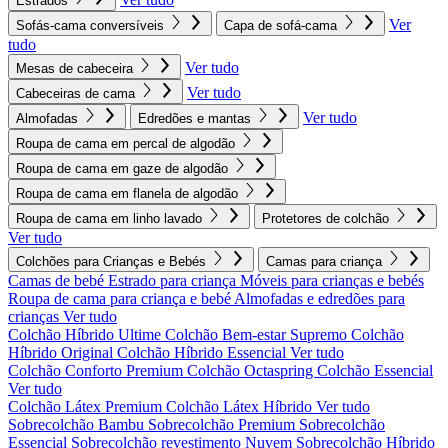
Estrados
Ver
Sofás-cama conversíveis
Capa de sofá-cama
tudo
Ver tudo
Mesas de cabeceira
Ver tudo
Cabeceiras de cama
Ver tudo
Almofadas
Edredões e mantas
Roupa de cama em percal de algodão
Roupa de cama em gaze de algodão
Roupa de cama em flanela de algodão
Roupa de cama em linho lavado
Protetores de colchão
Ver tudo
Colchões para Crianças e Bebés
Camas para criança
Camas de bebé
Estrado para criança
Móveis para crianças e bebés
Roupa de cama para criança e bebé
Almofadas e edredões para
crianças
Ver tudo
Colchão Híbrido Ultime
Colchão Bem-estar Supremo
Colchão
Híbrido Original
Colchão Híbrido Essencial
Ver tudo
Colchão Conforto Premium
Colchão Octaspring
Colchão Essencial
Ver tudo
Colchão Látex Premium
Colchão Látex Híbrido
Ver tudo
Sobrecolchão Bambu
Sobrecolchão Premium
Sobrecolchão
Essencial
Sobrecolchão revestimento Nuvem
Sobrecolchão Híbrido