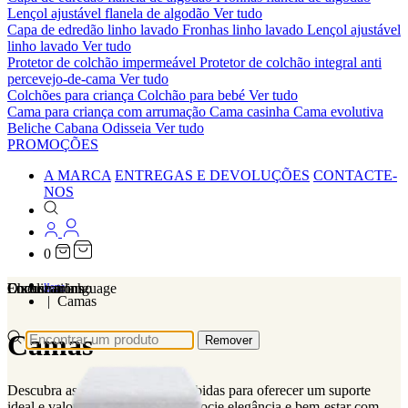
Lençol ajustável flanela de algodão
Ver tudo
Capa de edredão linho lavado
Fronhas linho lavado
Lençol ajustável
linho lavado
Ver tudo
Protetor de colchão impermeável
Protetor de colchão integral anti
percevejo-de-cama
Ver tudo
Colchões para criança
Colchão para bebé
Ver tudo
Cama para criança com arrumação
Cama casinha
Cama evolutiva
Beliche Cabana Odisseia
Ver tudo
PROMOÇÕES
A MARCA
ENTREGAS E DEVOLUÇÕES
CONTACTE-
NOS
0
Localizations
Choose a language
Encontrar
O seu carrinho
Home
Camas
Camas
Remover
Descubra as camas slome, concebidas para oferecer um suporte
ideal e valorizar o seu quarto. Associe elegância e bem-estar com