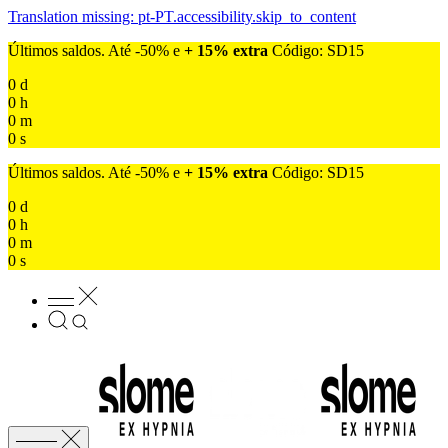
Translation missing: pt-PT.accessibility.skip_to_content
Últimos saldos. Até -50% e
+ 15% extra
Código: SD15
0
d
0
h
0
m
0
s
Últimos saldos. Até -50% e
+ 15% extra
Código: SD15
0
d
0
h
0
m
0
s