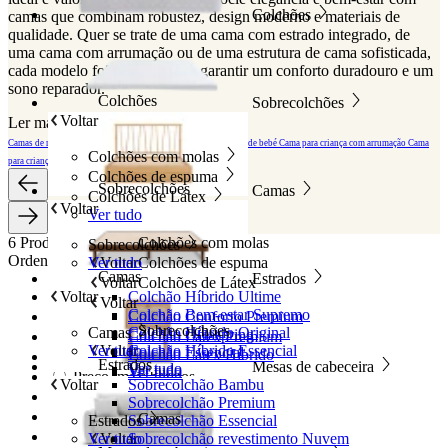
Colchões
camas que combinam robustez, design moderno e materiais de
qualidade. Quer se trate de uma cama com estrado integrado, de
uma cama com arrumação ou de uma estrutura de cama sofisticada,
cada modelo foi pensado para garantir um conforto duradouro e um
sono reparador.
Colchões
Sobrecolchões
Voltar
Ler mais
Ler menos
Camas de madeira
Cama estofada
Camas com arrumação
Camas de bebé
Cama para criança com arrumação
Cama
Colchões com molas
para criança com colchão
Colchões de espuma
Sobrecolchões
Camas
Colchões de Látex
Voltar
Ver tudo
6 Produtos
Colchões com molas
Sobrecolchões
Ordenar por:
Ver tudo
Voltar
Colchões de espuma
Camas
Estrados
Voltar
Colchões de Látex
Em Destaque
Voltar
Colchão Híbrido Ultime
Voltar
Colchão Bem-estar Supremo
Mais vendidos
Colchão Conforto Premium
Sobrecolchões
Camas
Colchão Híbrido Original
Colchão Octaspring
Alfabeticamente, A-Z
Colchão Látex Premium
Ver tudo
Voltar
Colchão Híbrido Essencial
Colchão Essencial
Colchão Látex Híbrido
Alfabeticamente, Z-A
Estrados
Mesas de cabeceira
Ver tudo
Ver tudo
Ver tudo
Preço, mais baratos
Voltar
Sobrecolchão Bambu
Preço, mais caros
Sobrecolchão Premium
Data, mais antigos
Camas
Estrados
Sobrecolchão Essencial
Data, mais recentes
Ver tudo
Voltar
Sobrecolchão revestimento Nuvem