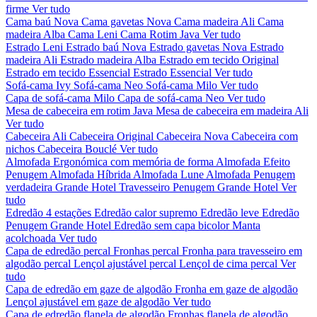
firme
Ver tudo
Cama baú Nova
Cama gavetas Nova
Cama madeira Ali
Cama
madeira Alba
Cama Leni
Cama Rotim Java
Ver tudo
Estrado Leni
Estrado baú Nova
Estrado gavetas Nova
Estrado
madeira Ali
Estrado madeira Alba
Estrado em tecido Original
Estrado em tecido Essencial
Estrado Essencial
Ver tudo
Sofá-cama Ivy
Sofá-cama Neo
Sofá-cama Milo
Ver tudo
Capa de sofá-cama Milo
Capa de sofá-cama Neo
Ver tudo
Mesa de cabeceira em rotim Java
Mesa de cabeceira em madeira Ali
Ver tudo
Cabeceira Ali
Cabeceira Original
Cabeceira Nova
Cabeceira com
nichos
Cabeceira Bouclé
Ver tudo
Almofada Ergonómica com memória de forma
Almofada Efeito
Penugem
Almofada Híbrida
Almofada Lune
Almofada Penugem
verdadeira Grande Hotel
Travesseiro Penugem Grande Hotel
Ver
tudo
Edredão 4 estações
Edredão calor supremo
Edredão leve
Edredão
Penugem Grande Hotel
Edredão sem capa bicolor
Manta
acolchoada
Ver tudo
Capa de edredão percal
Fronhas percal
Fronha para travesseiro em
algodão percal
Lençol ajustável percal
Lençol de cima percal
Ver
tudo
Capa de edredão em gaze de algodão
Fronha em gaze de algodão
Lençol ajustável em gaze de algodão
Ver tudo
Capa de edredão flanela de algodão
Fronhas flanela de algodão