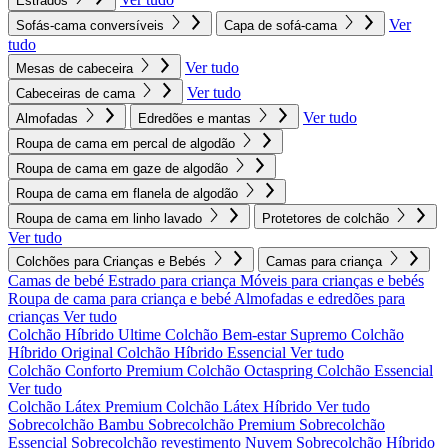
Estrados
Ver
Sofás-cama conversíveis
Capa de sofá-cama
tudo
Ver tudo
Mesas de cabeceira
Ver tudo
Cabeceiras de cama
Ver tudo
Almofadas
Edredões e mantas
Roupa de cama em percal de algodão
Roupa de cama em gaze de algodão
Roupa de cama em flanela de algodão
Roupa de cama em linho lavado
Protetores de colchão
Ver tudo
Colchões para Crianças e Bebés
Camas para criança
Camas de bebé
Estrado para criança
Móveis para crianças e bebés
Roupa de cama para criança e bebé
Almofadas e edredões para
crianças
Ver tudo
Colchão Híbrido Ultime
Colchão Bem-estar Supremo
Colchão
Híbrido Original
Colchão Híbrido Essencial
Ver tudo
Colchão Conforto Premium
Colchão Octaspring
Colchão Essencial
Ver tudo
Colchão Látex Premium
Colchão Látex Híbrido
Ver tudo
Sobrecolchão Bambu
Sobrecolchão Premium
Sobrecolchão
Essencial
Sobrecolchão revestimento Nuvem
Sobrecolchão Híbrido