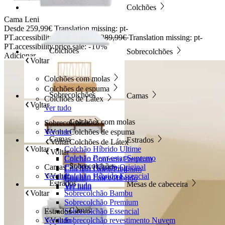
Colchões
Cama Leni
Desde
259,99€
Translation missing: pt-
PT.accessibility.price.original:
289,99€
Translation missing: pt-
PT.accessibility.price.sale:
-10%
Colchões
Sobrecolchões
Adicionar
Voltar
Colchões com molas
Colchões de espuma
Sobrecolchões
Camas
Colchões de Látex
Voltar
Ver tudo
Colchões com molas
Sobrecolchões
Ver tudo
Voltar
Colchões de espuma
Camas
Estrados
Voltar
Colchões de Látex
Voltar
Colchão Híbrido Ultime
Voltar
Colchão Bem-estar Supremo
Colchão Conforto Premium
Sobrecolchões
Camas
Colchão Híbrido Original
Colchão Octaspring
Colchão Látex Premium
Ver tudo
Voltar
Colchão Híbrido Essencial
Colchão Essencial
Colchão Látex Híbrido
Estrados
Mesas de cabeceira
Ver tudo
Ver tudo
Ver tudo
Voltar
Sobrecolchão Bambu
Sobrecolchão Premium
Camas
Estrados
Sobrecolchão Essencial
Ver tudo
Voltar
Sobrecolchão revestimento Nuvem