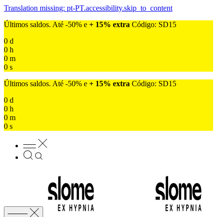
Translation missing: pt-PT.accessibility.skip_to_content
Últimos saldos. Até -50% e
+ 15% extra
Código: SD15
0
d
0
h
0
m
0
s
Últimos saldos. Até -50% e
+ 15% extra
Código: SD15
0
d
0
h
0
m
0
s