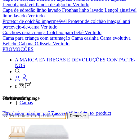
Lençol ajustável flanela de algodão
Ver tudo
Capa de edredão linho lavado
Fronhas linho lavado
Lençol ajustável
linho lavado
Ver tudo
Protetor de colchão impermeável
Protetor de colchão integral anti
percevejo-de-cama
Ver tudo
Colchões para criança
Colchão para bebé
Ver tudo
Cama para criança com arrumação
Cama casinha
Cama evolutiva
Beliche Cabana Odisseia
Ver tudo
PROMOÇÕES
A MARCA
ENTREGAS E DEVOLUÇÕES
CONTACTE-
NOS
0
…
Localizations
Choose a language
Encontrar
O seu carrinho
Camas
Translation missing: pt-PT.accessibility.skip_to_product
Remover