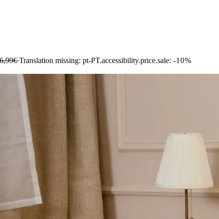
6,99€
Translation missing: pt-PT.accessibility.price.sale:
-10%