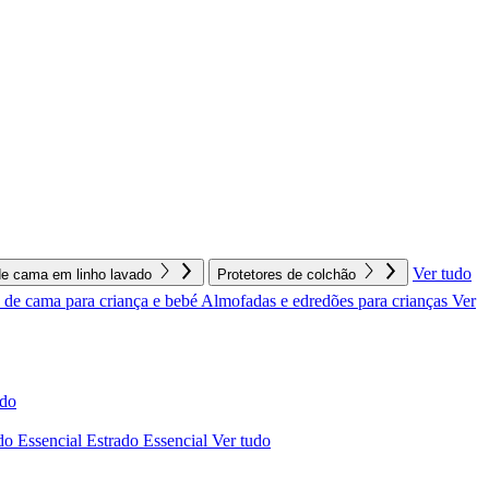
Ver tudo
e cama em linho lavado
Protetores de colchão
de cama para criança e bebé
Almofadas e edredões para crianças
Ver
udo
do Essencial
Estrado Essencial
Ver tudo