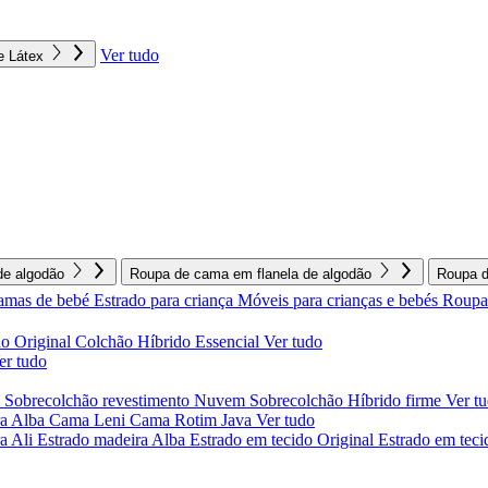
Ver tudo
e Látex
e algodão
Roupa de cama em flanela de algodão
Roupa d
amas de bebé
Estrado para criança
Móveis para crianças e bebés
Roupa 
o Original
Colchão Híbrido Essencial
Ver tudo
er tudo
l
Sobrecolchão revestimento Nuvem
Sobrecolchão Híbrido firme
Ver t
a Alba
Cama Leni
Cama Rotim Java
Ver tudo
ra Ali
Estrado madeira Alba
Estrado em tecido Original
Estrado em teci