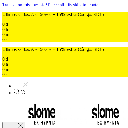
Translation missing: pt-PT.accessibility.skip_to_content
Últimos saldos. Até -50% e
+ 15% extra
Código: SD15
0
d
0
h
0
m
0
s
Últimos saldos. Até -50% e
+ 15% extra
Código: SD15
0
d
0
h
0
m
0
s