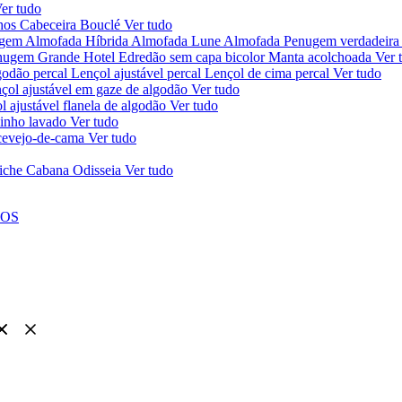
er tudo
chos
Cabeceira Bouclé
Ver tudo
ugem
Almofada Híbrida
Almofada Lune
Almofada Penugem verdadeira
nugem Grande Hotel
Edredão sem capa bicolor
Manta acolchoada
Ver 
godão percal
Lençol ajustável percal
Lençol de cima percal
Ver tudo
çol ajustável em gaze de algodão
Ver tudo
l ajustável flanela de algodão
Ver tudo
linho lavado
Ver tudo
ercevejo-de-cama
Ver tudo
iche Cabana Odisseia
Ver tudo
NOS