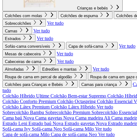
Crianças e bebés
Colchões com molas
Colchões de espuma
Colchões d
Ver tudo
Sobrecolchões
Ver tudo
Camas
Ver tudo
Estrados
Ver tudo
Sofás-cama conversíveis
Capa de sofá-cama
Ver tudo
Mesas de cabeceira
Ver tudo
Cabeceiras de cama
Ver tudo
Almofadas
Edredões e mantas
Roupa de cama em percal de algodão
Roupa de cama em gaze d
C
Colchões para Crianças e Bebés
Camas para criança
tudo
Colchão Híbrido Ultime
Colchão Bem-estar Supremo
Colchão Híbrid
Colchão Conforto Premium
Colchão Octaspring
Colchão Essencial
V
Colchão Látex Premium
Colchão Látex Híbrido
Ver tudo
Sobrecolchão Bambu
Sobrecolchão Premium
Sobrecolchão Essencia
Cama baú Nova
Cama gavetas Nova
Cama madeira Ali
Cama madeir
Estrado Leni
Estrado baú Nova
Estrado gavetas Nova
Estrado madei
Sofá-cama Ivy
Sofá-cama Neo
Sofá-cama Milo
Ver tudo
Capa de sofá-cama Milo
Capa de sofá-cama Neo
Ver tudo