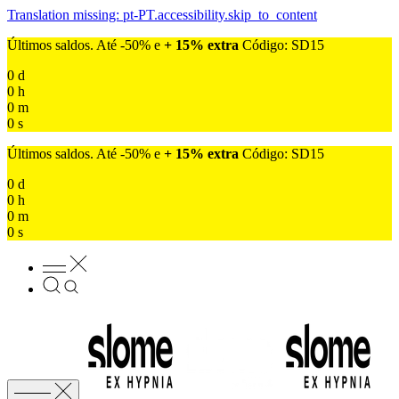
Translation missing: pt-PT.accessibility.skip_to_content
Últimos saldos. Até -50% e
+ 15% extra
Código: SD15
0
d
0
h
0
m
0
s
Últimos saldos. Até -50% e
+ 15% extra
Código: SD15
0
d
0
h
0
m
0
s