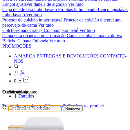
Lençol ajustável flanela de algodão
Ver tudo
Capa de edredão linho lavado
Fronhas linho lavado
Lençol ajustável
linho lavado
Ver tudo
Protetor de colchão impermeável
Protetor de colchão integral anti
percevejo-de-cama
Ver tudo
Colchões para criança
Colchão para bebé
Ver tudo
Cama para criança com arrumação
Cama casinha
Cama evolutiva
Beliche Cabana Odisseia
Ver tudo
PROMOÇÕES
A MARCA
ENTREGAS E DEVOLUÇÕES
CONTACTE-
NOS
0
…
Localizations
Choose a language
Encontrar
O seu carrinho
Estrados
Translation missing: pt-PT.accessibility.skip_to_product
Remover