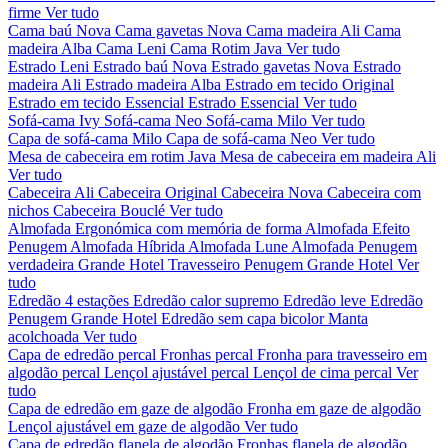
firme
Ver tudo
Cama baú Nova
Cama gavetas Nova
Cama madeira Ali
Cama
madeira Alba
Cama Leni
Cama Rotim Java
Ver tudo
Estrado Leni
Estrado baú Nova
Estrado gavetas Nova
Estrado
madeira Ali
Estrado madeira Alba
Estrado em tecido Original
Estrado em tecido Essencial
Estrado Essencial
Ver tudo
Sofá-cama Ivy
Sofá-cama Neo
Sofá-cama Milo
Ver tudo
Capa de sofá-cama Milo
Capa de sofá-cama Neo
Ver tudo
Mesa de cabeceira em rotim Java
Mesa de cabeceira em madeira Ali
Ver tudo
Cabeceira Ali
Cabeceira Original
Cabeceira Nova
Cabeceira com
nichos
Cabeceira Bouclé
Ver tudo
Almofada Ergonómica com memória de forma
Almofada Efeito
Penugem
Almofada Híbrida
Almofada Lune
Almofada Penugem
verdadeira Grande Hotel
Travesseiro Penugem Grande Hotel
Ver
tudo
Edredão 4 estações
Edredão calor supremo
Edredão leve
Edredão
Penugem Grande Hotel
Edredão sem capa bicolor
Manta
acolchoada
Ver tudo
Capa de edredão percal
Fronhas percal
Fronha para travesseiro em
algodão percal
Lençol ajustável percal
Lençol de cima percal
Ver
tudo
Capa de edredão em gaze de algodão
Fronha em gaze de algodão
Lençol ajustável em gaze de algodão
Ver tudo
Capa de edredão flanela de algodão
Fronhas flanela de algodão