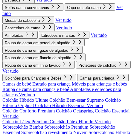
Estrados
Ver
Sofás-cama conversíveis
Capa de sofá-cama
tudo
Ver tudo
Mesas de cabeceira
Ver tudo
Cabeceiras de cama
Ver tudo
Almofadas
Edredões e mantas
Roupa de cama em percal de algodão
Roupa de cama em gaze de algodão
Roupa de cama em flanela de algodão
Roupa de cama em linho lavado
Protetores de colchão
Ver tudo
Colchões para Crianças e Bebés
Camas para criança
Camas de bebé
Estrado para criança
Móveis para crianças e bebés
Roupa de cama para criança e bebé
Almofadas e edredões para
crianças
Ver tudo
Colchão Híbrido Ultime
Colchão Bem-estar Supremo
Colchão
Híbrido Original
Colchão Híbrido Essencial
Ver tudo
Colchão Conforto Premium
Colchão Octaspring
Colchão Essencial
Ver tudo
Colchão Látex Premium
Colchão Látex Híbrido
Ver tudo
Sobrecolchão Bambu
Sobrecolchão Premium
Sobrecolchão
Essencial
Sobrecolchão revestimento Nuvem
Sobrecolchão Híbrido