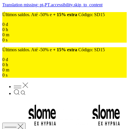
Translation missing: pt-PT.accessibility.skip_to_content
Últimos saldos. Até -50% e
+ 15% extra
Código: SD15
0
d
0
h
0
m
0
s
Últimos saldos. Até -50% e
+ 15% extra
Código: SD15
0
d
0
h
0
m
0
s