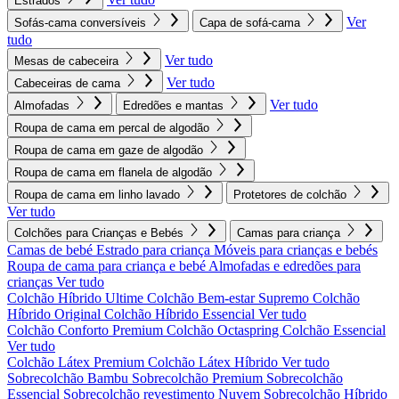
Estrados
Ver
Sofás-cama conversíveis
Capa de sofá-cama
tudo
Ver tudo
Mesas de cabeceira
Ver tudo
Cabeceiras de cama
Ver tudo
Almofadas
Edredões e mantas
Roupa de cama em percal de algodão
Roupa de cama em gaze de algodão
Roupa de cama em flanela de algodão
Roupa de cama em linho lavado
Protetores de colchão
Ver tudo
Colchões para Crianças e Bebés
Camas para criança
Camas de bebé
Estrado para criança
Móveis para crianças e bebés
Roupa de cama para criança e bebé
Almofadas e edredões para
crianças
Ver tudo
Colchão Híbrido Ultime
Colchão Bem-estar Supremo
Colchão
Híbrido Original
Colchão Híbrido Essencial
Ver tudo
Colchão Conforto Premium
Colchão Octaspring
Colchão Essencial
Ver tudo
Colchão Látex Premium
Colchão Látex Híbrido
Ver tudo
Sobrecolchão Bambu
Sobrecolchão Premium
Sobrecolchão
Essencial
Sobrecolchão revestimento Nuvem
Sobrecolchão Híbrido