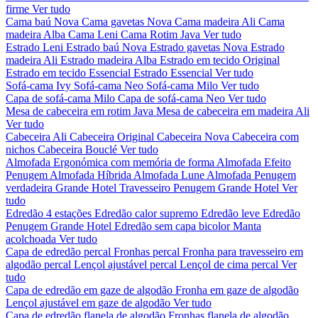
firme
Ver tudo
Cama baú Nova
Cama gavetas Nova
Cama madeira Ali
Cama
madeira Alba
Cama Leni
Cama Rotim Java
Ver tudo
Estrado Leni
Estrado baú Nova
Estrado gavetas Nova
Estrado
madeira Ali
Estrado madeira Alba
Estrado em tecido Original
Estrado em tecido Essencial
Estrado Essencial
Ver tudo
Sofá-cama Ivy
Sofá-cama Neo
Sofá-cama Milo
Ver tudo
Capa de sofá-cama Milo
Capa de sofá-cama Neo
Ver tudo
Mesa de cabeceira em rotim Java
Mesa de cabeceira em madeira Ali
Ver tudo
Cabeceira Ali
Cabeceira Original
Cabeceira Nova
Cabeceira com
nichos
Cabeceira Bouclé
Ver tudo
Almofada Ergonómica com memória de forma
Almofada Efeito
Penugem
Almofada Híbrida
Almofada Lune
Almofada Penugem
verdadeira Grande Hotel
Travesseiro Penugem Grande Hotel
Ver
tudo
Edredão 4 estações
Edredão calor supremo
Edredão leve
Edredão
Penugem Grande Hotel
Edredão sem capa bicolor
Manta
acolchoada
Ver tudo
Capa de edredão percal
Fronhas percal
Fronha para travesseiro em
algodão percal
Lençol ajustável percal
Lençol de cima percal
Ver
tudo
Capa de edredão em gaze de algodão
Fronha em gaze de algodão
Lençol ajustável em gaze de algodão
Ver tudo
Capa de edredão flanela de algodão
Fronhas flanela de algodão