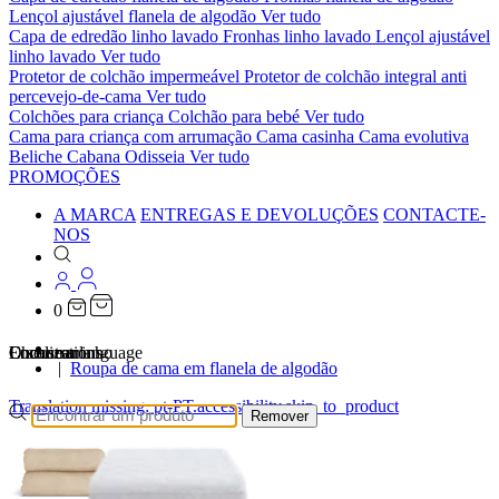
Lençol ajustável flanela de algodão
Ver tudo
Capa de edredão linho lavado
Fronhas linho lavado
Lençol ajustável
linho lavado
Ver tudo
Protetor de colchão impermeável
Protetor de colchão integral anti
percevejo-de-cama
Ver tudo
Colchões para criança
Colchão para bebé
Ver tudo
Cama para criança com arrumação
Cama casinha
Cama evolutiva
Beliche Cabana Odisseia
Ver tudo
PROMOÇÕES
A MARCA
ENTREGAS E DEVOLUÇÕES
CONTACTE-
NOS
0
…
Localizations
Choose a language
Encontrar
O seu carrinho
Roupa de cama em flanela de algodão
Translation missing: pt-PT.accessibility.skip_to_product
Remover