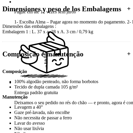
Dimensiones y peso de los Embalagems
Pague em até 12 vezes sem juros
1- Escolha Alma – Pagar agora no momento do pagamento. 2- In
Dimensões das embalagens :
Embalagem 1 : L. 37 x a. 28 x A. 3 cm / 0,79 kg
Composição e manutenção
Composição
100% algodão penteado, não forma borbotos
Tecido de dupla camada 105 g/m²
Entrega padrão gratuita
Manutenção
Deixamos o seu pedido no rés do chão — e pronto, agora é co
Lavagem a 40°
Gaze pré-lavada, não encolhe
Não necessita de passar a ferro
Lavar do avesso
Não usar lixívia