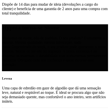
Dispõe de 14 dias para mudar de ideia (devoluções a cargo do
cliente) e beneficia de uma garantia de 2 anos para uma compra com
total tranquilidade.
Hypnia torna-se Slome
Mudamos de nome, não de padrões. O seu produto? Exatamente o
mesmo. Mesma qualidade, mesma fabricação, nada
muda.Dependendo do stock, o seu produto pode apresentar o nome
Hypnia, Slome ou até não ter logótipo. A única mudança é na
etiqueta: os materiais, a durabilidade e os acabamentos permanecem
idênticos. Obrigado pela sua confiança e apoio durante esta
transição.
Leveza
Uma capa de edredão em gaze de algodão que dá uma sensação
leve, natural e respirável ao toque. É ideal se procura algo que não
seja demasiado quente, mas confortável o ano inteiro, sem artifícios
inúteis.