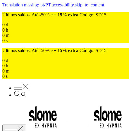
Translation missing: pt-PT.accessibility.skip_to_content
Últimos saldos. Até -50% e
+ 15% extra
Código: SD15
0
d
0
h
0
m
0
s
Últimos saldos. Até -50% e
+ 15% extra
Código: SD15
0
d
0
h
0
m
0
s