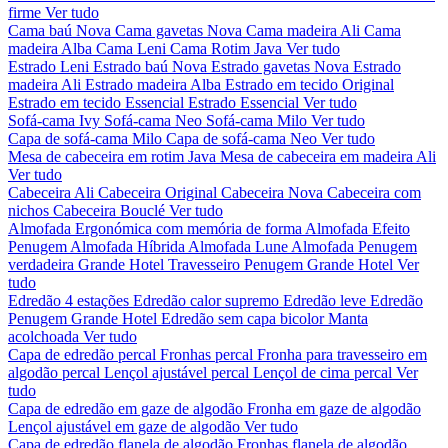
firme
Ver tudo
Cama baú Nova
Cama gavetas Nova
Cama madeira Ali
Cama
madeira Alba
Cama Leni
Cama Rotim Java
Ver tudo
Estrado Leni
Estrado baú Nova
Estrado gavetas Nova
Estrado
madeira Ali
Estrado madeira Alba
Estrado em tecido Original
Estrado em tecido Essencial
Estrado Essencial
Ver tudo
Sofá-cama Ivy
Sofá-cama Neo
Sofá-cama Milo
Ver tudo
Capa de sofá-cama Milo
Capa de sofá-cama Neo
Ver tudo
Mesa de cabeceira em rotim Java
Mesa de cabeceira em madeira Ali
Ver tudo
Cabeceira Ali
Cabeceira Original
Cabeceira Nova
Cabeceira com
nichos
Cabeceira Bouclé
Ver tudo
Almofada Ergonómica com memória de forma
Almofada Efeito
Penugem
Almofada Híbrida
Almofada Lune
Almofada Penugem
verdadeira Grande Hotel
Travesseiro Penugem Grande Hotel
Ver
tudo
Edredão 4 estações
Edredão calor supremo
Edredão leve
Edredão
Penugem Grande Hotel
Edredão sem capa bicolor
Manta
acolchoada
Ver tudo
Capa de edredão percal
Fronhas percal
Fronha para travesseiro em
algodão percal
Lençol ajustável percal
Lençol de cima percal
Ver
tudo
Capa de edredão em gaze de algodão
Fronha em gaze de algodão
Lençol ajustável em gaze de algodão
Ver tudo
Capa de edredão flanela de algodão
Fronhas flanela de algodão