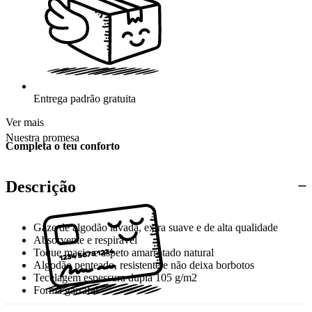
Entrega padrão gratuita
Ver mais
Nuestra promesa
Completa o teu conforto
Descrição
Gaze de algodão lavada, extra suave e de alta qualidade
Absorvente e respirável
Toque macio e aspeto amarrotado natural
Algodão penteado, resistente e não deixa borbotos
Tecelagem espessura dupla 105 g/m2
Forma garrafal
Certificação STANDARD 100 by OEKO-TEX®