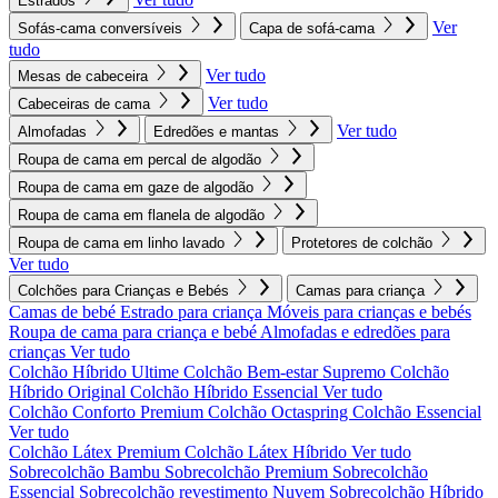
Estrados
Ver
Sofás-cama conversíveis
Capa de sofá-cama
tudo
Ver tudo
Mesas de cabeceira
Ver tudo
Cabeceiras de cama
Ver tudo
Almofadas
Edredões e mantas
Roupa de cama em percal de algodão
Roupa de cama em gaze de algodão
Roupa de cama em flanela de algodão
Roupa de cama em linho lavado
Protetores de colchão
Ver tudo
Colchões para Crianças e Bebés
Camas para criança
Camas de bebé
Estrado para criança
Móveis para crianças e bebés
Roupa de cama para criança e bebé
Almofadas e edredões para
crianças
Ver tudo
Colchão Híbrido Ultime
Colchão Bem-estar Supremo
Colchão
Híbrido Original
Colchão Híbrido Essencial
Ver tudo
Colchão Conforto Premium
Colchão Octaspring
Colchão Essencial
Ver tudo
Colchão Látex Premium
Colchão Látex Híbrido
Ver tudo
Sobrecolchão Bambu
Sobrecolchão Premium
Sobrecolchão
Essencial
Sobrecolchão revestimento Nuvem
Sobrecolchão Híbrido