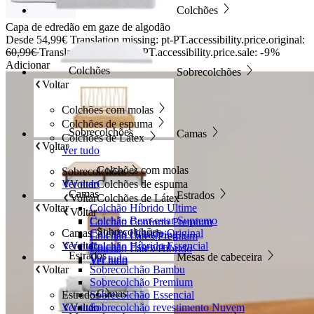
Colchões
Capa de edredão em gaze de algodão
Desde
54,99€
Translation missing: pt-PT.accessibility.price.original:
60,99€
Translation missing: pt-PT.accessibility.price.sale:
-9%
Adicionar
Colchões
Sobrecolchões
Voltar
Colchões com molas
Colchões de espuma
Sobrecolchões
Camas
Colchões de Látex
Voltar
Ver tudo
Colchões com molas
Sobrecolchões
Ver tudo
Voltar
Colchões de espuma
Camas
Estrados
Voltar
Colchões de Látex
Voltar
Colchão Híbrido Ultime
Voltar
Colchão Bem-estar Supremo
Colchão Conforto Premium
Sobrecolchões
Camas
Colchão Híbrido Original
Colchão Octaspring
Colchão Látex Premium
Ver tudo
Voltar
Colchão Híbrido Essencial
Colchão Essencial
Colchão Látex Híbrido
Estrados
Mesas de cabeceira
Ver tudo
Ver tudo
Ver tudo
Voltar
Sobrecolchão Bambu
Sobrecolchão Premium
Camas
Estrados
Sobrecolchão Essencial
Ver tudo
Voltar
Sobrecolchão revestimento Nuvem