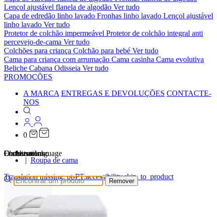
Lençol ajustável flanela de algodão
Ver tudo
Capa de edredão linho lavado
Fronhas linho lavado
Lençol ajustável
linho lavado
Ver tudo
Protetor de colchão impermeável
Protetor de colchão integral anti
percevejo-de-cama
Ver tudo
Colchões para criança
Colchão para bebé
Ver tudo
Cama para criança com arrumação
Cama casinha
Cama evolutiva
Beliche Cabana Odisseia
Ver tudo
PROMOÇÕES
A MARCA
ENTREGAS E DEVOLUÇÕES
CONTACTE-
NOS
0
…
Localizations
Choose a language
Encontrar
O seu carrinho
Roupa de cama
Translation missing: pt-PT.accessibility.skip_to_product
Remover