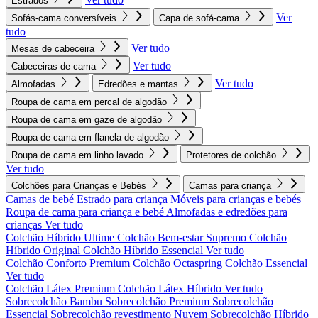
Estrados
Ver
Sofás-cama conversíveis
Capa de sofá-cama
tudo
Ver tudo
Mesas de cabeceira
Ver tudo
Cabeceiras de cama
Ver tudo
Almofadas
Edredões e mantas
Roupa de cama em percal de algodão
Roupa de cama em gaze de algodão
Roupa de cama em flanela de algodão
Roupa de cama em linho lavado
Protetores de colchão
Ver tudo
Colchões para Crianças e Bebés
Camas para criança
Camas de bebé
Estrado para criança
Móveis para crianças e bebés
Roupa de cama para criança e bebé
Almofadas e edredões para
crianças
Ver tudo
Colchão Híbrido Ultime
Colchão Bem-estar Supremo
Colchão
Híbrido Original
Colchão Híbrido Essencial
Ver tudo
Colchão Conforto Premium
Colchão Octaspring
Colchão Essencial
Ver tudo
Colchão Látex Premium
Colchão Látex Híbrido
Ver tudo
Sobrecolchão Bambu
Sobrecolchão Premium
Sobrecolchão
Essencial
Sobrecolchão revestimento Nuvem
Sobrecolchão Híbrido