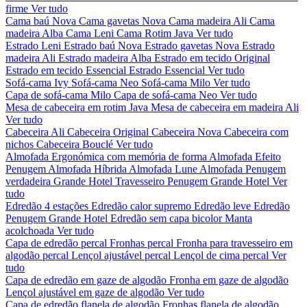
firme
Ver tudo
Cama baú Nova
Cama gavetas Nova
Cama madeira Ali
Cama
madeira Alba
Cama Leni
Cama Rotim Java
Ver tudo
Estrado Leni
Estrado baú Nova
Estrado gavetas Nova
Estrado
madeira Ali
Estrado madeira Alba
Estrado em tecido Original
Estrado em tecido Essencial
Estrado Essencial
Ver tudo
Sofá-cama Ivy
Sofá-cama Neo
Sofá-cama Milo
Ver tudo
Capa de sofá-cama Milo
Capa de sofá-cama Neo
Ver tudo
Mesa de cabeceira em rotim Java
Mesa de cabeceira em madeira Ali
Ver tudo
Cabeceira Ali
Cabeceira Original
Cabeceira Nova
Cabeceira com
nichos
Cabeceira Bouclé
Ver tudo
Almofada Ergonómica com memória de forma
Almofada Efeito
Penugem
Almofada Híbrida
Almofada Lune
Almofada Penugem
verdadeira Grande Hotel
Travesseiro Penugem Grande Hotel
Ver
tudo
Edredão 4 estações
Edredão calor supremo
Edredão leve
Edredão
Penugem Grande Hotel
Edredão sem capa bicolor
Manta
acolchoada
Ver tudo
Capa de edredão percal
Fronhas percal
Fronha para travesseiro em
algodão percal
Lençol ajustável percal
Lençol de cima percal
Ver
tudo
Capa de edredão em gaze de algodão
Fronha em gaze de algodão
Lençol ajustável em gaze de algodão
Ver tudo
Capa de edredão flanela de algodão
Fronhas flanela de algodão