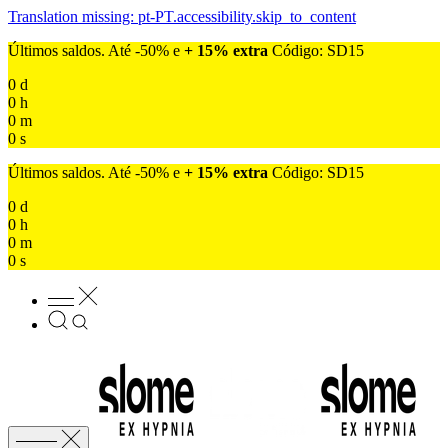
Translation missing: pt-PT.accessibility.skip_to_content
Últimos saldos. Até -50% e
+ 15% extra
Código: SD15
0
d
0
h
0
m
0
s
Últimos saldos. Até -50% e
+ 15% extra
Código: SD15
0
d
0
h
0
m
0
s