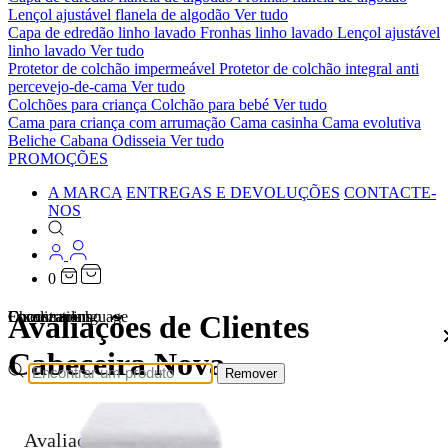
Lençol ajustável flanela de algodão
Ver tudo
Capa de edredão linho lavado
Fronhas linho lavado
Lençol ajustável
linho lavado
Ver tudo
Protetor de colchão impermeável
Protetor de colchão integral anti
percevejo-de-cama
Ver tudo
Colchões para criança
Colchão para bebé
Ver tudo
Cama para criança com arrumação
Cama casinha
Cama evolutiva
Beliche Cabana Odisseia
Ver tudo
PROMOÇÕES
A MARCA
ENTREGAS E DEVOLUÇÕES
CONTACTE-
NOS
0
Localizations
Choose a language
Encontrar
O seu carrinho
Avaliações de Clientes
Cabeceira Nova
Remover
Avaliações de Clientes