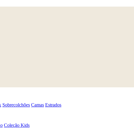
x
Sobrecolchões
Camas
Estrados
ão
Coleção Kids