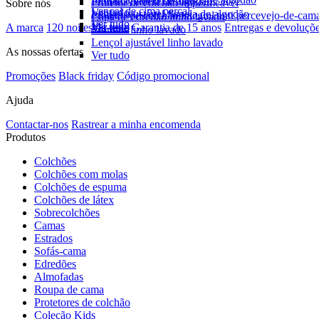
Fronhas flanela de algodão
Protetor de colchão impermeável
Sobre nós
Lençol de cima percal
Ver tudo
Lençol ajustável flanela de algodão
Protetor de colchão integral anti percevejo-de-cam
Capa de edredão linho lavado
Ver tudo
Ver tudo
A marca
120 noites de teste
Garantia de 15 anos
Entregas e devoluçõ
Ver tudo
Fronhas linho lavado
Lençol ajustável linho lavado
As nossas ofertas
Ver tudo
Promoções
Black friday
Código promocional
Ajuda
Contactar-nos
Rastrear a minha encomenda
Produtos
Colchões
Colchões com molas
Colchões de espuma
Colchões de látex
Sobrecolchões
Camas
Estrados
Sofás-cama
Edredões
Almofadas
Roupa de cama
Protetores de colchão
Coleção Kids