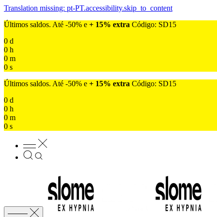
Translation missing: pt-PT.accessibility.skip_to_content
Últimos saldos. Até -50% e
+ 15% extra
Código: SD15
0
d
0
h
0
m
0
s
Últimos saldos. Até -50% e
+ 15% extra
Código: SD15
0
d
0
h
0
m
0
s