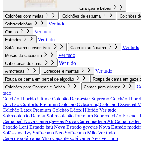
Crianças e bebés
Colchões com molas
Colchões de espuma
Colchões d
Ver tudo
Sobrecolchões
Ver tudo
Camas
Ver tudo
Estrados
Ver tudo
Sofás-cama conversíveis
Capa de sofá-cama
Ver tudo
Mesas de cabeceira
Ver tudo
Cabeceiras de cama
Ver tudo
Almofadas
Edredões e mantas
Roupa de cama em percal de algodão
Roupa de cama em gaze d
C
Colchões para Crianças e Bebés
Camas para criança
tudo
Colchão Híbrido Ultime
Colchão Bem-estar Supremo
Colchão Híbrid
Colchão Conforto Premium
Colchão Octaspring
Colchão Essencial
V
Colchão Látex Premium
Colchão Látex Híbrido
Ver tudo
Sobrecolchão Bambu
Sobrecolchão Premium
Sobrecolchão Essencia
Cama baú Nova
Cama gavetas Nova
Cama madeira Ali
Cama madeir
Estrado Leni
Estrado baú Nova
Estrado gavetas Nova
Estrado madei
Sofá-cama Ivy
Sofá-cama Neo
Sofá-cama Milo
Ver tudo
Capa de sofá-cama Milo
Capa de sofá-cama Neo
Ver tudo