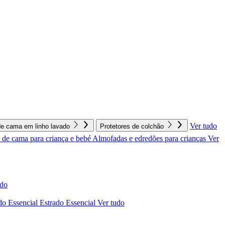
Ver tudo
e cama em linho lavado
Protetores de colchão
de cama para criança e bebé
Almofadas e edredões para crianças
Ver
udo
do Essencial
Estrado Essencial
Ver tudo