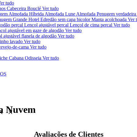
er tudo
chos
Cabeceira Bouclé
Ver tudo
ugem
Almofada Híbrida
Almofada Lune
Almofada Penugem verdadeira
nugem Grande Hotel
Edredão sem capa bicolor
Manta acolchoada
Ver 
godão percal
Lençol ajustável percal
Lençol de cima percal
Ver tudo
çol ajustável em gaze de algodão
Ver tudo
l ajustável flanela de algodão
Ver tudo
linho lavado
Ver tudo
ercevejo-de-cama
Ver tudo
iche Cabana Odisseia
Ver tudo
NOS
ta Nuvem
Avaliações de Clientes