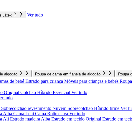
Ver tudo
e Látex
e algodão
Roupa de cama em flanela de algodão
Roupa d
amas de bebé
Estrado para criança
Móveis para crianças e bebés
Roupa 
o Original
Colchão Híbrido Essencial
Ver tudo
er tudo
l
Sobrecolchão revestimento Nuvem
Sobrecolchão Híbrido firme
Ver t
a Alba
Cama Leni
Cama Rotim Java
Ver tudo
ra Ali
Estrado madeira Alba
Estrado em tecido Original
Estrado em teci