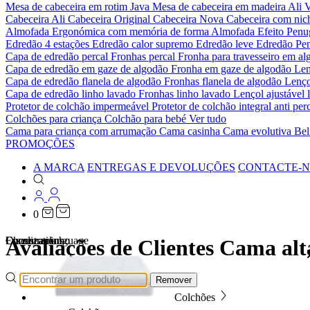
Mesa de cabeceira em rotim Java
Mesa de cabeceira em madeira Ali
V
Cabeceira Ali
Cabeceira Original
Cabeceira Nova
Cabeceira com ni
Almofada Ergonómica com memória de forma
Almofada Efeito Pen
Edredão 4 estações
Edredão calor supremo
Edredão leve
Edredão Pe
Capa de edredão percal
Fronhas percal
Fronha para travesseiro em al
Capa de edredão em gaze de algodão
Fronha em gaze de algodão
Len
Capa de edredão flanela de algodão
Fronhas flanela de algodão
Lenço
Capa de edredão linho lavado
Fronhas linho lavado
Lençol ajustável 
Protetor de colchão impermeável
Protetor de colchão integral anti p
Colchões para criança
Colchão para bebé
Ver tudo
Cama para criança com arrumação
Cama casinha
Cama evolutiva
Bel
PROMOÇÕES
A MARCA
ENTREGAS E DEVOLUÇÕES
CONTACTE-
0
Localizations
Choose a language
Encontrar
O seu carrinho
Avaliações de Clientes Cama al
Remover
Colchões