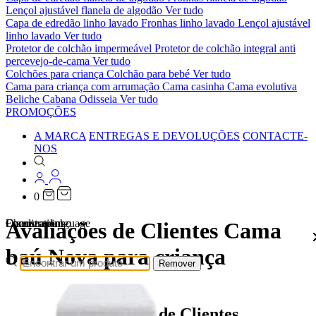
Lençol ajustável flanela de algodão
Ver tudo
Capa de edredão linho lavado
Fronhas linho lavado
Lençol ajustável
linho lavado
Ver tudo
Protetor de colchão impermeável
Protetor de colchão integral anti
percevejo-de-cama
Ver tudo
Colchões para criança
Colchão para bebé
Ver tudo
Cama para criança com arrumação
Cama casinha
Cama evolutiva
Beliche Cabana Odisseia
Ver tudo
PROMOÇÕES
A MARCA
ENTREGAS E DEVOLUÇÕES
CONTACTE-
NOS
0
Localizations
Choose a language
Encontrar
O seu carrinho
Avaliações de Clientes Cama
baú Nova para criança
Remover
Avaliações de Clientes