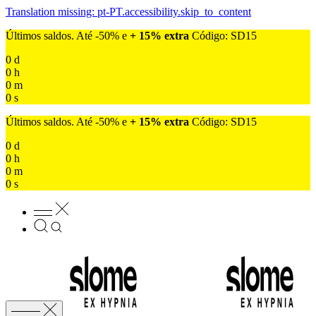
Translation missing: pt-PT.accessibility.skip_to_content
Últimos saldos. Até -50% e
+ 15% extra
Código: SD15
0
d
0
h
0
m
0
s
Últimos saldos. Até -50% e
+ 15% extra
Código: SD15
0
d
0
h
0
m
0
s