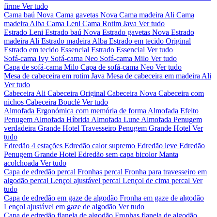
firme
Ver tudo
Cama baú Nova
Cama gavetas Nova
Cama madeira Ali
Cama
madeira Alba
Cama Leni
Cama Rotim Java
Ver tudo
Estrado Leni
Estrado baú Nova
Estrado gavetas Nova
Estrado
madeira Ali
Estrado madeira Alba
Estrado em tecido Original
Estrado em tecido Essencial
Estrado Essencial
Ver tudo
Sofá-cama Ivy
Sofá-cama Neo
Sofá-cama Milo
Ver tudo
Capa de sofá-cama Milo
Capa de sofá-cama Neo
Ver tudo
Mesa de cabeceira em rotim Java
Mesa de cabeceira em madeira Ali
Ver tudo
Cabeceira Ali
Cabeceira Original
Cabeceira Nova
Cabeceira com
nichos
Cabeceira Bouclé
Ver tudo
Almofada Ergonómica com memória de forma
Almofada Efeito
Penugem
Almofada Híbrida
Almofada Lune
Almofada Penugem
verdadeira Grande Hotel
Travesseiro Penugem Grande Hotel
Ver
tudo
Edredão 4 estações
Edredão calor supremo
Edredão leve
Edredão
Penugem Grande Hotel
Edredão sem capa bicolor
Manta
acolchoada
Ver tudo
Capa de edredão percal
Fronhas percal
Fronha para travesseiro em
algodão percal
Lençol ajustável percal
Lençol de cima percal
Ver
tudo
Capa de edredão em gaze de algodão
Fronha em gaze de algodão
Lençol ajustável em gaze de algodão
Ver tudo
Capa de edredão flanela de algodão
Fronhas flanela de algodão