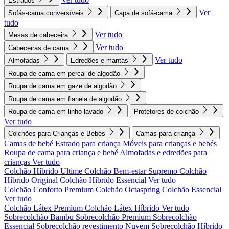
Estrados
Ver
Sofás-cama conversíveis
Capa de sofá-cama
tudo
Ver tudo
Mesas de cabeceira
Ver tudo
Cabeceiras de cama
Ver tudo
Almofadas
Edredões e mantas
Roupa de cama em percal de algodão
Roupa de cama em gaze de algodão
Roupa de cama em flanela de algodão
Roupa de cama em linho lavado
Protetores de colchão
Ver tudo
Colchões para Crianças e Bebés
Camas para criança
Camas de bebé
Estrado para criança
Móveis para crianças e bebés
Roupa de cama para criança e bebé
Almofadas e edredões para
crianças
Ver tudo
Colchão Híbrido Ultime
Colchão Bem-estar Supremo
Colchão
Híbrido Original
Colchão Híbrido Essencial
Ver tudo
Colchão Conforto Premium
Colchão Octaspring
Colchão Essencial
Ver tudo
Colchão Látex Premium
Colchão Látex Híbrido
Ver tudo
Sobrecolchão Bambu
Sobrecolchão Premium
Sobrecolchão
Essencial
Sobrecolchão revestimento Nuvem
Sobrecolchão Híbrido