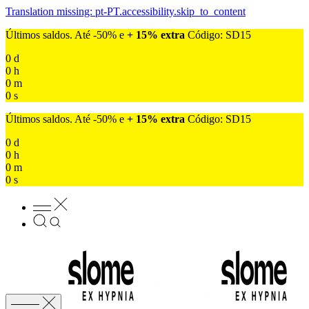
Translation missing: pt-PT.accessibility.skip_to_content
Últimos saldos. Até -50% e
+ 15% extra
Código: SD15
0
d
0
h
0
m
0
s
Últimos saldos. Até -50% e
+ 15% extra
Código: SD15
0
d
0
h
0
m
0
s