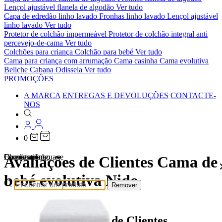
Lençol ajustável flanela de algodão
Ver tudo
Capa de edredão linho lavado
Fronhas linho lavado
Lençol ajustável
linho lavado
Ver tudo
Protetor de colchão impermeável
Protetor de colchão integral anti
percevejo-de-cama
Ver tudo
Colchões para criança
Colchão para bebé
Ver tudo
Cama para criança com arrumação
Cama casinha
Cama evolutiva
Beliche Cabana Odisseia
Ver tudo
PROMOÇÕES
A MARCA
ENTREGAS E DEVOLUÇÕES
CONTACTE-
NOS
0
Localizations
Choose a language
Encontrar
O seu carrinho
Avaliações de Clientes Cama de
bebé evolutiva Nido
Remover
Avaliações de Clientes