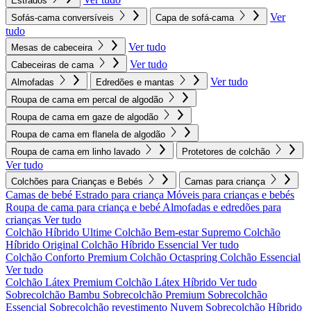
Estrados
Ver
Sofás-cama conversíveis
Capa de sofá-cama
tudo
Ver tudo
Mesas de cabeceira
Ver tudo
Cabeceiras de cama
Ver tudo
Almofadas
Edredões e mantas
Roupa de cama em percal de algodão
Roupa de cama em gaze de algodão
Roupa de cama em flanela de algodão
Roupa de cama em linho lavado
Protetores de colchão
Ver tudo
Colchões para Crianças e Bebés
Camas para criança
Camas de bebé
Estrado para criança
Móveis para crianças e bebés
Roupa de cama para criança e bebé
Almofadas e edredões para
crianças
Ver tudo
Colchão Híbrido Ultime
Colchão Bem-estar Supremo
Colchão
Híbrido Original
Colchão Híbrido Essencial
Ver tudo
Colchão Conforto Premium
Colchão Octaspring
Colchão Essencial
Ver tudo
Colchão Látex Premium
Colchão Látex Híbrido
Ver tudo
Sobrecolchão Bambu
Sobrecolchão Premium
Sobrecolchão
Essencial
Sobrecolchão revestimento Nuvem
Sobrecolchão Híbrido