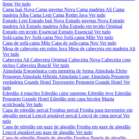
firme
Ver tudo
Cama baú Nova
Cama gavetas Nova
Cama madeira Ali
Cama
madeira Alba
Cama Leni
Cama Rotim Java
Ver tudo
Estrado Leni
Estrado baú Nova
Estrado gavetas Nova
Estrado
madeira Ali
Estrado madeira Alba
Estrado em tecido Original
Estrado em tecido Essencial
Estrado Essencial
Ver tudo
Sofá-cama Ivy
Sofá-cama Neo
Sofá-cama Milo
Ver tudo
Capa de sofá-cama Milo
Capa de sofá-cama Neo
Ver tudo
Mesa de cabeceira em rotim Java
Mesa de cabeceira em madeira Ali
Ver tudo
Cabeceira Ali
Cabeceira Original
Cabeceira Nova
Cabeceira com
nichos
Cabeceira Bouclé
Ver tudo
Almofada Ergonómica com memória de forma
Almofada Efeito
Penugem
Almofada Híbrida
Almofada Lune
Almofada Penugem
verdadeira Grande Hotel
Travesseiro Penugem Grande Hotel
Ver
tudo
Edredão 4 estações
Edredão calor supremo
Edredão leve
Edredão
Penugem Grande Hotel
Edredão sem capa bicolor
Manta
acolchoada
Ver tudo
Capa de edredão percal
Fronhas percal
Fronha para travesseiro em
algodão percal
Lençol ajustável percal
Lençol de cima percal
Ver
tudo
Capa de edredão em gaze de algodão
Fronha em gaze de algodão
Lençol ajustável em gaze de algodão
Ver tudo
Capa de edredão flanela de algodão
Fronhas flanela de algodão