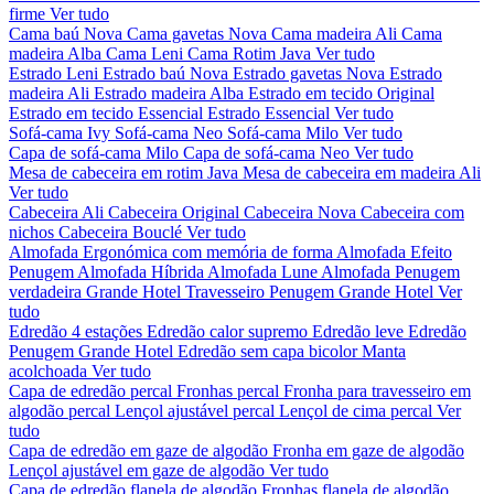
firme
Ver tudo
Cama baú Nova
Cama gavetas Nova
Cama madeira Ali
Cama
madeira Alba
Cama Leni
Cama Rotim Java
Ver tudo
Estrado Leni
Estrado baú Nova
Estrado gavetas Nova
Estrado
madeira Ali
Estrado madeira Alba
Estrado em tecido Original
Estrado em tecido Essencial
Estrado Essencial
Ver tudo
Sofá-cama Ivy
Sofá-cama Neo
Sofá-cama Milo
Ver tudo
Capa de sofá-cama Milo
Capa de sofá-cama Neo
Ver tudo
Mesa de cabeceira em rotim Java
Mesa de cabeceira em madeira Ali
Ver tudo
Cabeceira Ali
Cabeceira Original
Cabeceira Nova
Cabeceira com
nichos
Cabeceira Bouclé
Ver tudo
Almofada Ergonómica com memória de forma
Almofada Efeito
Penugem
Almofada Híbrida
Almofada Lune
Almofada Penugem
verdadeira Grande Hotel
Travesseiro Penugem Grande Hotel
Ver
tudo
Edredão 4 estações
Edredão calor supremo
Edredão leve
Edredão
Penugem Grande Hotel
Edredão sem capa bicolor
Manta
acolchoada
Ver tudo
Capa de edredão percal
Fronhas percal
Fronha para travesseiro em
algodão percal
Lençol ajustável percal
Lençol de cima percal
Ver
tudo
Capa de edredão em gaze de algodão
Fronha em gaze de algodão
Lençol ajustável em gaze de algodão
Ver tudo
Capa de edredão flanela de algodão
Fronhas flanela de algodão