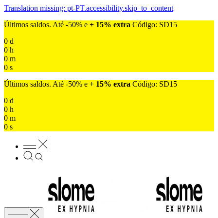
Translation missing: pt-PT.accessibility.skip_to_content
Últimos saldos. Até -50% e
+ 15% extra
Código: SD15
0
d
0
h
0
m
0
s
Últimos saldos. Até -50% e
+ 15% extra
Código: SD15
0
d
0
h
0
m
0
s