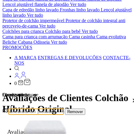
Lençol ajustável flanela de algodão
Ver tudo
Capa de edredão linho lavado
Fronhas linho lavado
Lençol ajustável
linho lavado
Ver tudo
Protetor de colchão impermeável
Protetor de colchão integral anti
percevejo-de-cama
Ver tudo
Colchões para criança
Colchão para bebé
Ver tudo
Cama para criança com arrumação
Cama casinha
Cama evolutiva
Beliche Cabana Odisseia
Ver tudo
PROMOÇÕES
A MARCA
ENTREGAS E DEVOLUÇÕES
CONTACTE-
NOS
0
Localizations
Choose a language
Encontrar
O seu carrinho
Avaliações de Clientes Colchão
Híbrido Original
Remover
Avaliações de Clientes