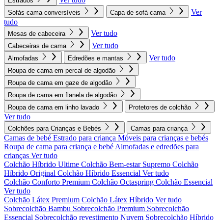
Estrados
Ver
Sofás-cama conversíveis
Capa de sofá-cama
tudo
Ver tudo
Mesas de cabeceira
Ver tudo
Cabeceiras de cama
Ver tudo
Almofadas
Edredões e mantas
Roupa de cama em percal de algodão
Roupa de cama em gaze de algodão
Roupa de cama em flanela de algodão
Roupa de cama em linho lavado
Protetores de colchão
Ver tudo
Colchões para Crianças e Bebés
Camas para criança
Camas de bebé
Estrado para criança
Móveis para crianças e bebés
Roupa de cama para criança e bebé
Almofadas e edredões para
crianças
Ver tudo
Colchão Híbrido Ultime
Colchão Bem-estar Supremo
Colchão
Híbrido Original
Colchão Híbrido Essencial
Ver tudo
Colchão Conforto Premium
Colchão Octaspring
Colchão Essencial
Ver tudo
Colchão Látex Premium
Colchão Látex Híbrido
Ver tudo
Sobrecolchão Bambu
Sobrecolchão Premium
Sobrecolchão
Essencial
Sobrecolchão revestimento Nuvem
Sobrecolchão Híbrido