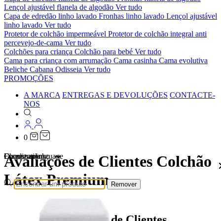
Lençol ajustável flanela de algodão
Ver tudo
Capa de edredão linho lavado
Fronhas linho lavado
Lençol ajustável
linho lavado
Ver tudo
Protetor de colchão impermeável
Protetor de colchão integral anti
percevejo-de-cama
Ver tudo
Colchões para criança
Colchão para bebé
Ver tudo
Cama para criança com arrumação
Cama casinha
Cama evolutiva
Beliche Cabana Odisseia
Ver tudo
PROMOÇÕES
A MARCA
ENTREGAS E DEVOLUÇÕES
CONTACTE-
NOS
0
Localizations
Choose a language
Encontrar
O seu carrinho
Avaliações de Clientes Colchão
Látex Premium
Remover
Avaliações de Clientes