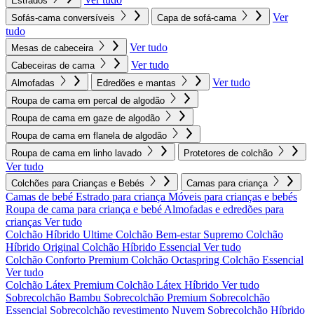
Estrados
Ver
Sofás-cama conversíveis
Capa de sofá-cama
tudo
Ver tudo
Mesas de cabeceira
Ver tudo
Cabeceiras de cama
Ver tudo
Almofadas
Edredões e mantas
Roupa de cama em percal de algodão
Roupa de cama em gaze de algodão
Roupa de cama em flanela de algodão
Roupa de cama em linho lavado
Protetores de colchão
Ver tudo
Colchões para Crianças e Bebés
Camas para criança
Camas de bebé
Estrado para criança
Móveis para crianças e bebés
Roupa de cama para criança e bebé
Almofadas e edredões para
crianças
Ver tudo
Colchão Híbrido Ultime
Colchão Bem-estar Supremo
Colchão
Híbrido Original
Colchão Híbrido Essencial
Ver tudo
Colchão Conforto Premium
Colchão Octaspring
Colchão Essencial
Ver tudo
Colchão Látex Premium
Colchão Látex Híbrido
Ver tudo
Sobrecolchão Bambu
Sobrecolchão Premium
Sobrecolchão
Essencial
Sobrecolchão revestimento Nuvem
Sobrecolchão Híbrido