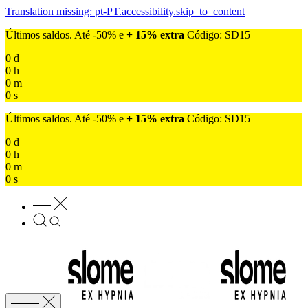
Translation missing: pt-PT.accessibility.skip_to_content
Últimos saldos. Até -50% e
+ 15% extra
Código: SD15
0
d
0
h
0
m
0
s
Últimos saldos. Até -50% e
+ 15% extra
Código: SD15
0
d
0
h
0
m
0
s