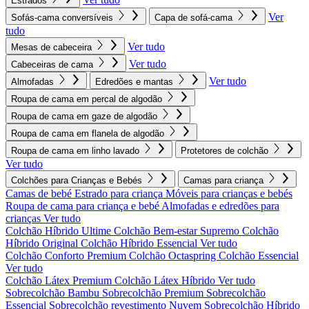
Estrados
Ver
Sofás-cama conversíveis
Capa de sofá-cama
tudo
Ver tudo
Mesas de cabeceira
Ver tudo
Cabeceiras de cama
Ver tudo
Almofadas
Edredões e mantas
Roupa de cama em percal de algodão
Roupa de cama em gaze de algodão
Roupa de cama em flanela de algodão
Roupa de cama em linho lavado
Protetores de colchão
Ver tudo
Colchões para Crianças e Bebés
Camas para criança
Camas de bebé
Estrado para criança
Móveis para crianças e bebés
Roupa de cama para criança e bebé
Almofadas e edredões para
crianças
Ver tudo
Colchão Híbrido Ultime
Colchão Bem-estar Supremo
Colchão
Híbrido Original
Colchão Híbrido Essencial
Ver tudo
Colchão Conforto Premium
Colchão Octaspring
Colchão Essencial
Ver tudo
Colchão Látex Premium
Colchão Látex Híbrido
Ver tudo
Sobrecolchão Bambu
Sobrecolchão Premium
Sobrecolchão
Essencial
Sobrecolchão revestimento Nuvem
Sobrecolchão Híbrido