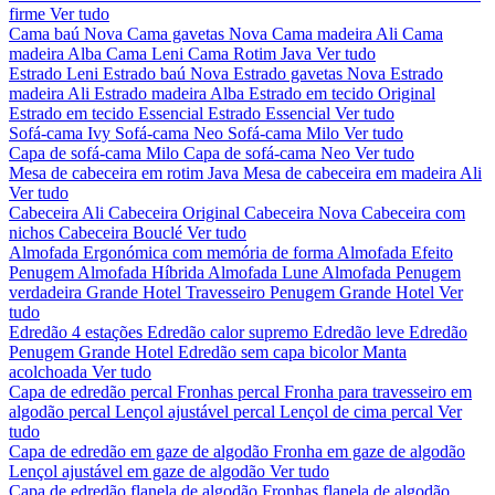
firme
Ver tudo
Cama baú Nova
Cama gavetas Nova
Cama madeira Ali
Cama
madeira Alba
Cama Leni
Cama Rotim Java
Ver tudo
Estrado Leni
Estrado baú Nova
Estrado gavetas Nova
Estrado
madeira Ali
Estrado madeira Alba
Estrado em tecido Original
Estrado em tecido Essencial
Estrado Essencial
Ver tudo
Sofá-cama Ivy
Sofá-cama Neo
Sofá-cama Milo
Ver tudo
Capa de sofá-cama Milo
Capa de sofá-cama Neo
Ver tudo
Mesa de cabeceira em rotim Java
Mesa de cabeceira em madeira Ali
Ver tudo
Cabeceira Ali
Cabeceira Original
Cabeceira Nova
Cabeceira com
nichos
Cabeceira Bouclé
Ver tudo
Almofada Ergonómica com memória de forma
Almofada Efeito
Penugem
Almofada Híbrida
Almofada Lune
Almofada Penugem
verdadeira Grande Hotel
Travesseiro Penugem Grande Hotel
Ver
tudo
Edredão 4 estações
Edredão calor supremo
Edredão leve
Edredão
Penugem Grande Hotel
Edredão sem capa bicolor
Manta
acolchoada
Ver tudo
Capa de edredão percal
Fronhas percal
Fronha para travesseiro em
algodão percal
Lençol ajustável percal
Lençol de cima percal
Ver
tudo
Capa de edredão em gaze de algodão
Fronha em gaze de algodão
Lençol ajustável em gaze de algodão
Ver tudo
Capa de edredão flanela de algodão
Fronhas flanela de algodão