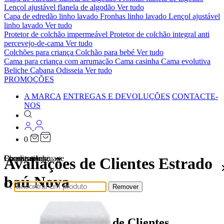
Lençol ajustável flanela de algodão
Ver tudo
Capa de edredão linho lavado
Fronhas linho lavado
Lençol ajustável
linho lavado
Ver tudo
Protetor de colchão impermeável
Protetor de colchão integral anti
percevejo-de-cama
Ver tudo
Colchões para criança
Colchão para bebé
Ver tudo
Cama para criança com arrumação
Cama casinha
Cama evolutiva
Beliche Cabana Odisseia
Ver tudo
PROMOÇÕES
A MARCA
ENTREGAS E DEVOLUÇÕES
CONTACTE-
NOS
0
Localizations
Choose a language
Encontrar
O seu carrinho
Avaliações de Clientes Estrado
baú Nova
Remover
Avaliações de Clientes