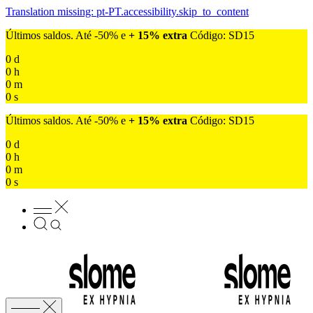
Translation missing: pt-PT.accessibility.skip_to_content
Últimos saldos. Até -50% e
+ 15% extra
Código: SD15
0
d
0
h
0
m
0
s
Últimos saldos. Até -50% e
+ 15% extra
Código: SD15
0
d
0
h
0
m
0
s