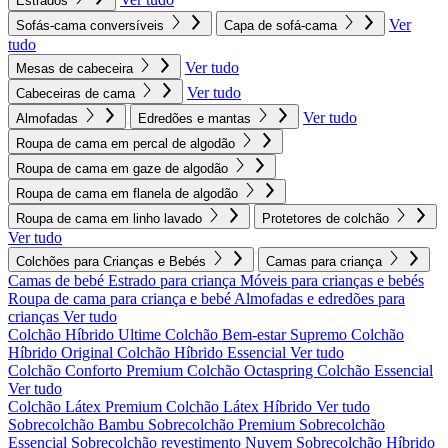
Estrados
Ver
Sofás-cama conversíveis
Capa de sofá-cama
tudo
Ver tudo
Mesas de cabeceira
Ver tudo
Cabeceiras de cama
Ver tudo
Almofadas
Edredões e mantas
Roupa de cama em percal de algodão
Roupa de cama em gaze de algodão
Roupa de cama em flanela de algodão
Roupa de cama em linho lavado
Protetores de colchão
Ver tudo
Colchões para Crianças e Bebés
Camas para criança
Camas de bebé
Estrado para criança
Móveis para crianças e bebés
Roupa de cama para criança e bebé
Almofadas e edredões para
crianças
Ver tudo
Colchão Híbrido Ultime
Colchão Bem-estar Supremo
Colchão
Híbrido Original
Colchão Híbrido Essencial
Ver tudo
Colchão Conforto Premium
Colchão Octaspring
Colchão Essencial
Ver tudo
Colchão Látex Premium
Colchão Látex Híbrido
Ver tudo
Sobrecolchão Bambu
Sobrecolchão Premium
Sobrecolchão
Essencial
Sobrecolchão revestimento Nuvem
Sobrecolchão Híbrido