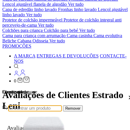
Lençol ajustável flanela de algodão
Ver tudo
Capa de edredão linho lavado
Fronhas linho lavado
Lençol ajustável
linho lavado
Ver tudo
Protetor de colchão impermeável
Protetor de colchão integral anti
percevejo-de-cama
Ver tudo
Colchões para criança
Colchão para bebé
Ver tudo
Cama para criança com arrumação
Cama casinha
Cama evolutiva
Beliche Cabana Odisseia
Ver tudo
PROMOÇÕES
A MARCA
ENTREGAS E DEVOLUÇÕES
CONTACTE-
NOS
0
Localizations
Choose a language
Encontrar
O seu carrinho
Avaliações de Clientes Estrado
Leni
Remover
Avaliações de Clientes