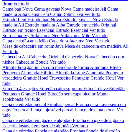
firme
Ver tudo
Cama baú Nova
Cama gavetas Nova
Cama madeira Ali
Cama
madeira Alba
Cama Leni
Cama Rotim Java
Ver tudo
Estrado Leni
Estrado baú Nova
Estrado gavetas Nova
Estrado
madeira Ali
Estrado madeira Alba
Estrado em tecido Original
Estrado em tecido Essencial
Estrado Essencial
Ver tudo
Sofá-cama Ivy
Sofá-cama Neo
Sofá-cama Milo
Ver tudo
Capa de sofá-cama Milo
Capa de sofá-cama Neo
Ver tudo
Mesa de cabeceira em rotim Java
Mesa de cabeceira em madeira Ali
Ver tudo
Cabeceira Ali
Cabeceira Original
Cabeceira Nova
Cabeceira com
nichos
Cabeceira Bouclé
Ver tudo
Almofada Ergonómica com memória de forma
Almofada Efeito
Penugem
Almofada Híbrida
Almofada Lune
Almofada Penugem
verdadeira Grande Hotel
Travesseiro Penugem Grande Hotel
Ver
tudo
Edredão 4 estações
Edredão calor supremo
Edredão leve
Edredão
Penugem Grande Hotel
Edredão sem capa bicolor
Manta
acolchoada
Ver tudo
Capa de edredão percal
Fronhas percal
Fronha para travesseiro em
algodão percal
Lençol ajustável percal
Lençol de cima percal
Ver
tudo
Capa de edredão em gaze de algodão
Fronha em gaze de algodão
Lençol ajustável em gaze de algodão
Ver tudo
Capa de edredão flanela de algodão
Fronhas flanela de algodão