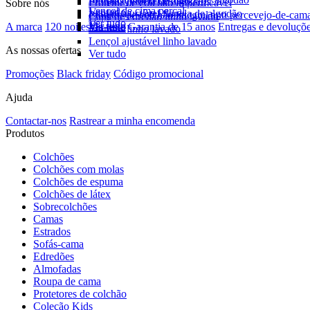
Fronhas flanela de algodão
Protetor de colchão impermeável
Sobre nós
Lençol de cima percal
Ver tudo
Lençol ajustável flanela de algodão
Protetor de colchão integral anti percevejo-de-cam
Capa de edredão linho lavado
Ver tudo
Ver tudo
A marca
120 noites de teste
Garantia de 15 anos
Entregas e devoluçõ
Ver tudo
Fronhas linho lavado
Lençol ajustável linho lavado
As nossas ofertas
Ver tudo
Promoções
Black friday
Código promocional
Ajuda
Contactar-nos
Rastrear a minha encomenda
Produtos
Colchões
Colchões com molas
Colchões de espuma
Colchões de látex
Sobrecolchões
Camas
Estrados
Sofás-cama
Edredões
Almofadas
Roupa de cama
Protetores de colchão
Coleção Kids