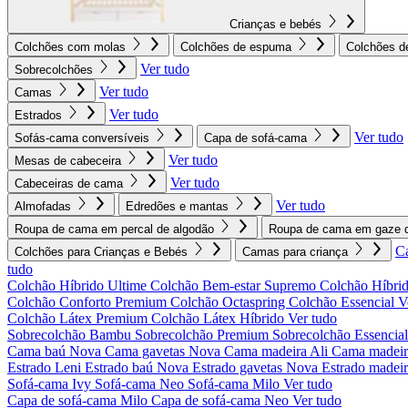
Crianças e bebés
Colchões com molas
Colchões de espuma
Colchões d
Ver tudo
Sobrecolchões
Ver tudo
Camas
Ver tudo
Estrados
Ver tudo
Sofás-cama conversíveis
Capa de sofá-cama
Ver tudo
Mesas de cabeceira
Ver tudo
Cabeceiras de cama
Ver tudo
Almofadas
Edredões e mantas
Roupa de cama em percal de algodão
Roupa de cama em gaze d
C
Colchões para Crianças e Bebés
Camas para criança
tudo
Colchão Híbrido Ultime
Colchão Bem-estar Supremo
Colchão Híbrid
Colchão Conforto Premium
Colchão Octaspring
Colchão Essencial
V
Colchão Látex Premium
Colchão Látex Híbrido
Ver tudo
Sobrecolchão Bambu
Sobrecolchão Premium
Sobrecolchão Essencia
Cama baú Nova
Cama gavetas Nova
Cama madeira Ali
Cama madeir
Estrado Leni
Estrado baú Nova
Estrado gavetas Nova
Estrado madei
Sofá-cama Ivy
Sofá-cama Neo
Sofá-cama Milo
Ver tudo
Capa de sofá-cama Milo
Capa de sofá-cama Neo
Ver tudo