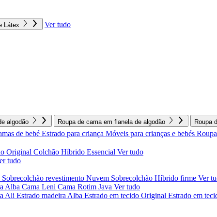
Ver tudo
e Látex
e algodão
Roupa de cama em flanela de algodão
Roupa d
amas de bebé
Estrado para criança
Móveis para crianças e bebés
Roupa 
o Original
Colchão Híbrido Essencial
Ver tudo
er tudo
l
Sobrecolchão revestimento Nuvem
Sobrecolchão Híbrido firme
Ver t
a Alba
Cama Leni
Cama Rotim Java
Ver tudo
ra Ali
Estrado madeira Alba
Estrado em tecido Original
Estrado em teci