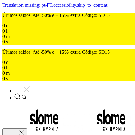
Translation missing: pt-PT.accessibility.skip_to_content
Últimos saldos. Até -50% e
+ 15% extra
Código: SD15
0
d
0
h
0
m
0
s
Últimos saldos. Até -50% e
+ 15% extra
Código: SD15
0
d
0
h
0
m
0
s