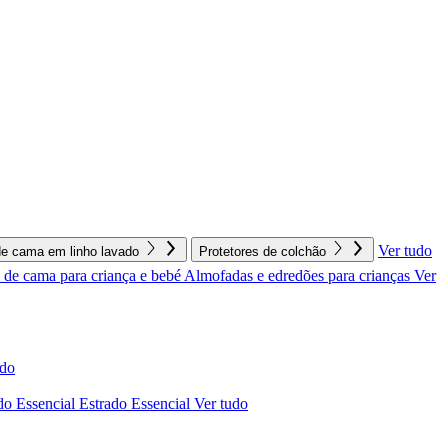
Ver tudo
e cama em linho lavado
Protetores de colchão
de cama para criança e bebé
Almofadas e edredões para crianças
Ver
udo
do Essencial
Estrado Essencial
Ver tudo