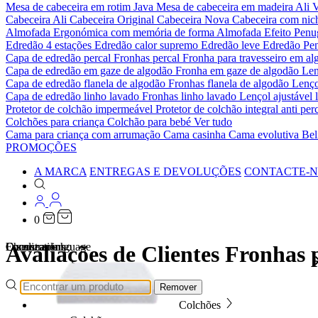
Mesa de cabeceira em rotim Java
Mesa de cabeceira em madeira Ali
V
Cabeceira Ali
Cabeceira Original
Cabeceira Nova
Cabeceira com ni
Almofada Ergonómica com memória de forma
Almofada Efeito Pen
Edredão 4 estações
Edredão calor supremo
Edredão leve
Edredão Pe
Capa de edredão percal
Fronhas percal
Fronha para travesseiro em al
Capa de edredão em gaze de algodão
Fronha em gaze de algodão
Len
Capa de edredão flanela de algodão
Fronhas flanela de algodão
Lenço
Capa de edredão linho lavado
Fronhas linho lavado
Lençol ajustável 
Protetor de colchão impermeável
Protetor de colchão integral anti p
Colchões para criança
Colchão para bebé
Ver tudo
Cama para criança com arrumação
Cama casinha
Cama evolutiva
Bel
PROMOÇÕES
A MARCA
ENTREGAS E DEVOLUÇÕES
CONTACTE-
0
Localizations
Choose a language
Encontrar
O seu carrinho
Avaliações de Clientes Fronhas 
Remover
Colchões