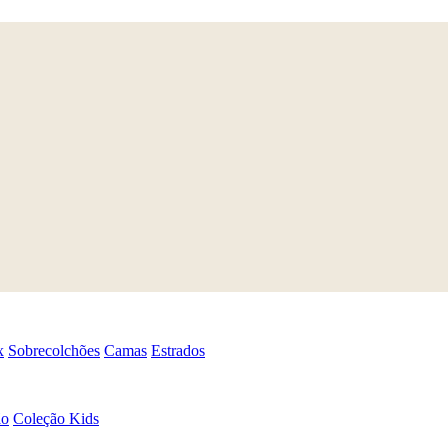
x
Sobrecolchões
Camas
Estrados
ão
Coleção Kids