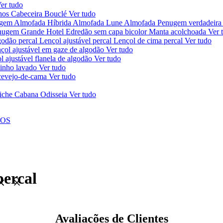
er tudo
chos
Cabeceira Bouclé
Ver tudo
ugem
Almofada Híbrida
Almofada Lune
Almofada Penugem verdadeira
nugem Grande Hotel
Edredão sem capa bicolor
Manta acolchoada
Ver 
godão percal
Lençol ajustável percal
Lençol de cima percal
Ver tudo
çol ajustável em gaze de algodão
Ver tudo
l ajustável flanela de algodão
Ver tudo
linho lavado
Ver tudo
ercevejo-de-cama
Ver tudo
iche Cabana Odisseia
Ver tudo
NOS
percal
Avaliações de Clientes