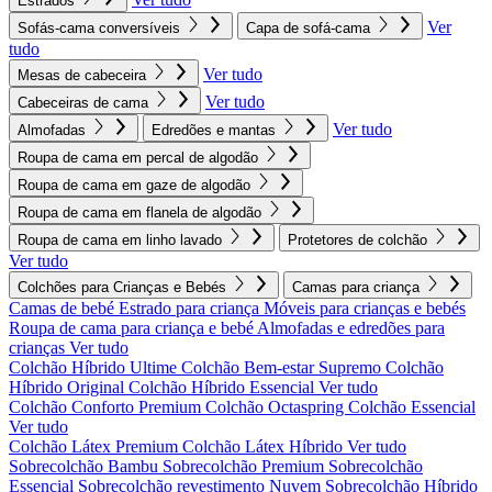
Estrados
Ver
Sofás-cama conversíveis
Capa de sofá-cama
tudo
Ver tudo
Mesas de cabeceira
Ver tudo
Cabeceiras de cama
Ver tudo
Almofadas
Edredões e mantas
Roupa de cama em percal de algodão
Roupa de cama em gaze de algodão
Roupa de cama em flanela de algodão
Roupa de cama em linho lavado
Protetores de colchão
Ver tudo
Colchões para Crianças e Bebés
Camas para criança
Camas de bebé
Estrado para criança
Móveis para crianças e bebés
Roupa de cama para criança e bebé
Almofadas e edredões para
crianças
Ver tudo
Colchão Híbrido Ultime
Colchão Bem-estar Supremo
Colchão
Híbrido Original
Colchão Híbrido Essencial
Ver tudo
Colchão Conforto Premium
Colchão Octaspring
Colchão Essencial
Ver tudo
Colchão Látex Premium
Colchão Látex Híbrido
Ver tudo
Sobrecolchão Bambu
Sobrecolchão Premium
Sobrecolchão
Essencial
Sobrecolchão revestimento Nuvem
Sobrecolchão Híbrido