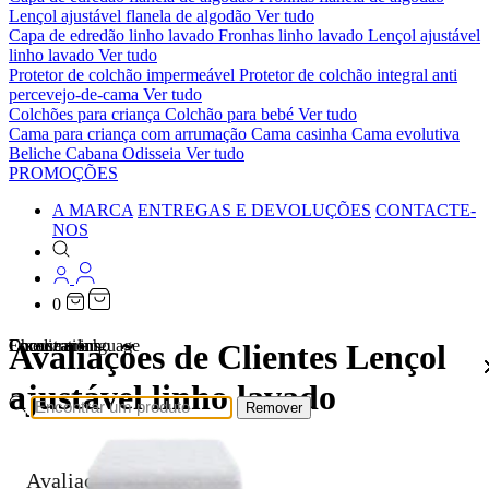
Lençol ajustável flanela de algodão
Ver tudo
Capa de edredão linho lavado
Fronhas linho lavado
Lençol ajustável
linho lavado
Ver tudo
Protetor de colchão impermeável
Protetor de colchão integral anti
percevejo-de-cama
Ver tudo
Colchões para criança
Colchão para bebé
Ver tudo
Cama para criança com arrumação
Cama casinha
Cama evolutiva
Beliche Cabana Odisseia
Ver tudo
PROMOÇÕES
A MARCA
ENTREGAS E DEVOLUÇÕES
CONTACTE-
NOS
0
Localizations
Choose a language
Encontrar
O seu carrinho
Avaliações de Clientes Lençol
ajustável linho lavado
Remover
Avaliações de Clientes