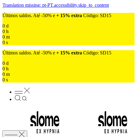
Translation missing: pt-PT.accessibility.skip_to_content
Últimos saldos. Até -50% e
+ 15% extra
Código: SD15
0
d
0
h
0
m
0
s
Últimos saldos. Até -50% e
+ 15% extra
Código: SD15
0
d
0
h
0
m
0
s