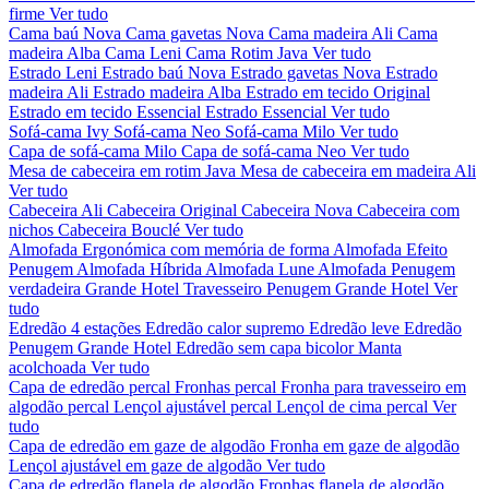
firme
Ver tudo
Cama baú Nova
Cama gavetas Nova
Cama madeira Ali
Cama
madeira Alba
Cama Leni
Cama Rotim Java
Ver tudo
Estrado Leni
Estrado baú Nova
Estrado gavetas Nova
Estrado
madeira Ali
Estrado madeira Alba
Estrado em tecido Original
Estrado em tecido Essencial
Estrado Essencial
Ver tudo
Sofá-cama Ivy
Sofá-cama Neo
Sofá-cama Milo
Ver tudo
Capa de sofá-cama Milo
Capa de sofá-cama Neo
Ver tudo
Mesa de cabeceira em rotim Java
Mesa de cabeceira em madeira Ali
Ver tudo
Cabeceira Ali
Cabeceira Original
Cabeceira Nova
Cabeceira com
nichos
Cabeceira Bouclé
Ver tudo
Almofada Ergonómica com memória de forma
Almofada Efeito
Penugem
Almofada Híbrida
Almofada Lune
Almofada Penugem
verdadeira Grande Hotel
Travesseiro Penugem Grande Hotel
Ver
tudo
Edredão 4 estações
Edredão calor supremo
Edredão leve
Edredão
Penugem Grande Hotel
Edredão sem capa bicolor
Manta
acolchoada
Ver tudo
Capa de edredão percal
Fronhas percal
Fronha para travesseiro em
algodão percal
Lençol ajustável percal
Lençol de cima percal
Ver
tudo
Capa de edredão em gaze de algodão
Fronha em gaze de algodão
Lençol ajustável em gaze de algodão
Ver tudo
Capa de edredão flanela de algodão
Fronhas flanela de algodão