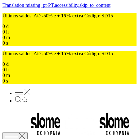
Translation missing: pt-PT.accessibility.skip_to_content
Últimos saldos. Até -50% e
+ 15% extra
Código: SD15
0
d
0
h
0
m
0
s
Últimos saldos. Até -50% e
+ 15% extra
Código: SD15
0
d
0
h
0
m
0
s