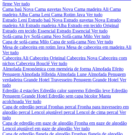
firme
Ver tudo
Cama baú Nova
Cama gavetas Nova
Cama madeira Ali
Cama
madeira Alba
Cama Leni
Cama Rotim Java
Ver tudo
Estrado Leni
Estrado baú Nova
Estrado gavetas Nova
Estrado
madeira Ali
Estrado madeira Alba
Estrado em tecido Original
Estrado em tecido Essencial
Estrado Essencial
Ver tudo
Sofá-cama Ivy
Sofá-cama Neo
Sofá-cama Milo
Ver tudo
Capa de sofá-cama Milo
Capa de sofá-cama Neo
Ver tudo
Mesa de cabeceira em rotim Java
Mesa de cabeceira em madeira Ali
Ver tudo
Cabeceira Ali
Cabeceira Original
Cabeceira Nova
Cabeceira com
nichos
Cabeceira Bouclé
Ver tudo
Almofada Ergonómica com memória de forma
Almofada Efeito
Penugem
Almofada Híbrida
Almofada Lune
Almofada Penugem
verdadeira Grande Hotel
Travesseiro Penugem Grande Hotel
Ver
tudo
Edredão 4 estações
Edredão calor supremo
Edredão leve
Edredão
Penugem Grande Hotel
Edredão sem capa bicolor
Manta
acolchoada
Ver tudo
Capa de edredão percal
Fronhas percal
Fronha para travesseiro em
algodão percal
Lençol ajustável percal
Lençol de cima percal
Ver
tudo
Capa de edredão em gaze de algodão
Fronha em gaze de algodão
Lençol ajustável em gaze de algodão
Ver tudo
Capa de edredão flanela de algodão
Fronhas flanela de algodão