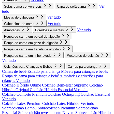
Estrados
Ver
Sofás-cama conversíveis
Capa de sofá-cama
tudo
Ver tudo
Mesas de cabeceira
Ver tudo
Cabeceiras de cama
Ver tudo
Almofadas
Edredões e mantas
Roupa de cama em percal de algodão
Roupa de cama em gaze de algodão
Roupa de cama em flanela de algodão
Roupa de cama em linho lavado
Protetores de colchão
Ver tudo
Colchões para Crianças e Bebés
Camas para criança
Camas de bebé
Estrado para criança
Móveis para crianças e bebés
Roupa de cama para criança e bebé
Almofadas e edredões para
crianças
Ver tudo
Colchão Híbrido Ultime
Colchão Bem-estar Supremo
Colchão
Híbrido Original
Colchão Híbrido Essencial
Ver tudo
Colchão Conforto Premium
Colchão Octaspring
Colchão Essencial
Ver tudo
Colchão Látex Premium
Colchão Látex Híbrido
Ver tudo
Sobrecolchão Bambu
Sobrecolchão Premium
Sobrecolchão
Essencial
Sobrecolchão revestimento Nuvem
Sobrecolchão Híbrido