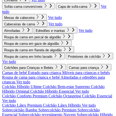
Estrados
Ver
Sofás-cama conversíveis
Capa de sofá-cama
tudo
Ver tudo
Mesas de cabeceira
Ver tudo
Cabeceiras de cama
Ver tudo
Almofadas
Edredões e mantas
Roupa de cama em percal de algodão
Roupa de cama em gaze de algodão
Roupa de cama em flanela de algodão
Roupa de cama em linho lavado
Protetores de colchão
Ver tudo
Colchões para Crianças e Bebés
Camas para criança
Camas de bebé
Estrado para criança
Móveis para crianças e bebés
Roupa de cama para criança e bebé
Almofadas e edredões para
crianças
Ver tudo
Colchão Híbrido Ultime
Colchão Bem-estar Supremo
Colchão
Híbrido Original
Colchão Híbrido Essencial
Ver tudo
Colchão Conforto Premium
Colchão Octaspring
Colchão Essencial
Ver tudo
Colchão Látex Premium
Colchão Látex Híbrido
Ver tudo
Sobrecolchão Bambu
Sobrecolchão Premium
Sobrecolchão
Essencial
Sobrecolchão revestimento Nuvem
Sobrecolchão Híbrido