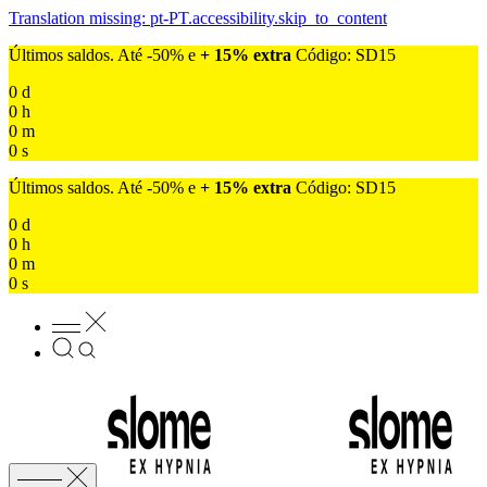
Translation missing: pt-PT.accessibility.skip_to_content
Últimos saldos. Até -50% e
+ 15% extra
Código: SD15
0
d
0
h
0
m
0
s
Últimos saldos. Até -50% e
+ 15% extra
Código: SD15
0
d
0
h
0
m
0
s