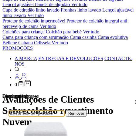
Lençol ajustável flanela de algodão
Ver tudo
Capa de edredão linho lavado
Fronhas linho lavado
Lençol ajustável
linho lavado
Ver tudo
Protetor de colchão impermeável
Protetor de colchão integral anti
percevejo-de-cama
Ver tudo
Colchões para criança
Colchão para bebé
Ver tudo
Cama para criança com arrumação
Cama casinha
Cama evolutiva
Beliche Cabana Odisseia
Ver tudo
PROMOÇÕES
A MARCA
ENTREGAS E DEVOLUÇÕES
CONTACTE-
NOS
0
Localizations
Choose a language
Encontrar
O seu carrinho
Avaliações de Clientes
Sobrecolchão revestimento
Remover
Nuvem