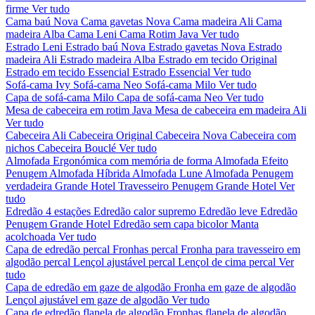
firme
Ver tudo
Cama baú Nova
Cama gavetas Nova
Cama madeira Ali
Cama
madeira Alba
Cama Leni
Cama Rotim Java
Ver tudo
Estrado Leni
Estrado baú Nova
Estrado gavetas Nova
Estrado
madeira Ali
Estrado madeira Alba
Estrado em tecido Original
Estrado em tecido Essencial
Estrado Essencial
Ver tudo
Sofá-cama Ivy
Sofá-cama Neo
Sofá-cama Milo
Ver tudo
Capa de sofá-cama Milo
Capa de sofá-cama Neo
Ver tudo
Mesa de cabeceira em rotim Java
Mesa de cabeceira em madeira Ali
Ver tudo
Cabeceira Ali
Cabeceira Original
Cabeceira Nova
Cabeceira com
nichos
Cabeceira Bouclé
Ver tudo
Almofada Ergonómica com memória de forma
Almofada Efeito
Penugem
Almofada Híbrida
Almofada Lune
Almofada Penugem
verdadeira Grande Hotel
Travesseiro Penugem Grande Hotel
Ver
tudo
Edredão 4 estações
Edredão calor supremo
Edredão leve
Edredão
Penugem Grande Hotel
Edredão sem capa bicolor
Manta
acolchoada
Ver tudo
Capa de edredão percal
Fronhas percal
Fronha para travesseiro em
algodão percal
Lençol ajustável percal
Lençol de cima percal
Ver
tudo
Capa de edredão em gaze de algodão
Fronha em gaze de algodão
Lençol ajustável em gaze de algodão
Ver tudo
Capa de edredão flanela de algodão
Fronhas flanela de algodão