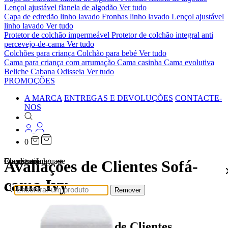
Lençol ajustável flanela de algodão
Ver tudo
Capa de edredão linho lavado
Fronhas linho lavado
Lençol ajustável
linho lavado
Ver tudo
Protetor de colchão impermeável
Protetor de colchão integral anti
percevejo-de-cama
Ver tudo
Colchões para criança
Colchão para bebé
Ver tudo
Cama para criança com arrumação
Cama casinha
Cama evolutiva
Beliche Cabana Odisseia
Ver tudo
PROMOÇÕES
A MARCA
ENTREGAS E DEVOLUÇÕES
CONTACTE-
NOS
0
Localizations
Choose a language
Encontrar
O seu carrinho
Avaliações de Clientes Sofá-
cama Ivy
Remover
Avaliações de Clientes