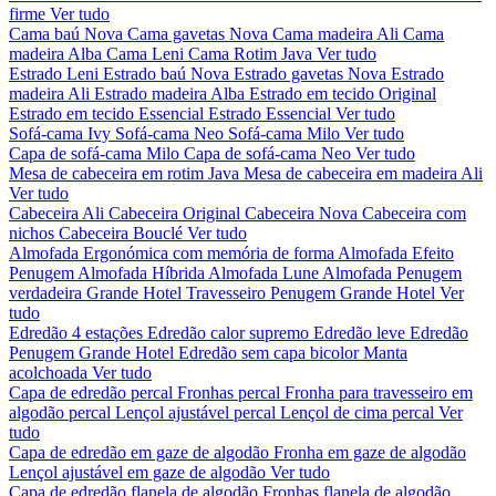
firme
Ver tudo
Cama baú Nova
Cama gavetas Nova
Cama madeira Ali
Cama
madeira Alba
Cama Leni
Cama Rotim Java
Ver tudo
Estrado Leni
Estrado baú Nova
Estrado gavetas Nova
Estrado
madeira Ali
Estrado madeira Alba
Estrado em tecido Original
Estrado em tecido Essencial
Estrado Essencial
Ver tudo
Sofá-cama Ivy
Sofá-cama Neo
Sofá-cama Milo
Ver tudo
Capa de sofá-cama Milo
Capa de sofá-cama Neo
Ver tudo
Mesa de cabeceira em rotim Java
Mesa de cabeceira em madeira Ali
Ver tudo
Cabeceira Ali
Cabeceira Original
Cabeceira Nova
Cabeceira com
nichos
Cabeceira Bouclé
Ver tudo
Almofada Ergonómica com memória de forma
Almofada Efeito
Penugem
Almofada Híbrida
Almofada Lune
Almofada Penugem
verdadeira Grande Hotel
Travesseiro Penugem Grande Hotel
Ver
tudo
Edredão 4 estações
Edredão calor supremo
Edredão leve
Edredão
Penugem Grande Hotel
Edredão sem capa bicolor
Manta
acolchoada
Ver tudo
Capa de edredão percal
Fronhas percal
Fronha para travesseiro em
algodão percal
Lençol ajustável percal
Lençol de cima percal
Ver
tudo
Capa de edredão em gaze de algodão
Fronha em gaze de algodão
Lençol ajustável em gaze de algodão
Ver tudo
Capa de edredão flanela de algodão
Fronhas flanela de algodão