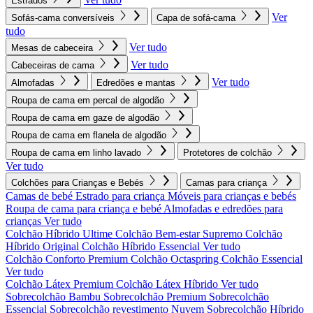
Estrados
Ver
Sofás-cama conversíveis
Capa de sofá-cama
tudo
Ver tudo
Mesas de cabeceira
Ver tudo
Cabeceiras de cama
Ver tudo
Almofadas
Edredões e mantas
Roupa de cama em percal de algodão
Roupa de cama em gaze de algodão
Roupa de cama em flanela de algodão
Roupa de cama em linho lavado
Protetores de colchão
Ver tudo
Colchões para Crianças e Bebés
Camas para criança
Camas de bebé
Estrado para criança
Móveis para crianças e bebés
Roupa de cama para criança e bebé
Almofadas e edredões para
crianças
Ver tudo
Colchão Híbrido Ultime
Colchão Bem-estar Supremo
Colchão
Híbrido Original
Colchão Híbrido Essencial
Ver tudo
Colchão Conforto Premium
Colchão Octaspring
Colchão Essencial
Ver tudo
Colchão Látex Premium
Colchão Látex Híbrido
Ver tudo
Sobrecolchão Bambu
Sobrecolchão Premium
Sobrecolchão
Essencial
Sobrecolchão revestimento Nuvem
Sobrecolchão Híbrido