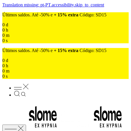
Translation missing: pt-PT.accessibility.skip_to_content
Últimos saldos. Até -50% e
+ 15% extra
Código: SD15
0
d
0
h
0
m
0
s
Últimos saldos. Até -50% e
+ 15% extra
Código: SD15
0
d
0
h
0
m
0
s