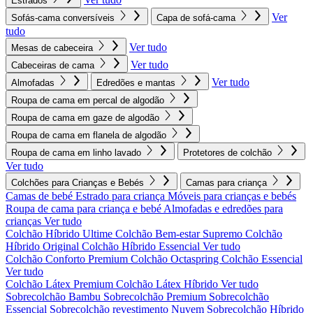
Estrados
Ver
Sofás-cama conversíveis
Capa de sofá-cama
tudo
Ver tudo
Mesas de cabeceira
Ver tudo
Cabeceiras de cama
Ver tudo
Almofadas
Edredões e mantas
Roupa de cama em percal de algodão
Roupa de cama em gaze de algodão
Roupa de cama em flanela de algodão
Roupa de cama em linho lavado
Protetores de colchão
Ver tudo
Colchões para Crianças e Bebés
Camas para criança
Camas de bebé
Estrado para criança
Móveis para crianças e bebés
Roupa de cama para criança e bebé
Almofadas e edredões para
crianças
Ver tudo
Colchão Híbrido Ultime
Colchão Bem-estar Supremo
Colchão
Híbrido Original
Colchão Híbrido Essencial
Ver tudo
Colchão Conforto Premium
Colchão Octaspring
Colchão Essencial
Ver tudo
Colchão Látex Premium
Colchão Látex Híbrido
Ver tudo
Sobrecolchão Bambu
Sobrecolchão Premium
Sobrecolchão
Essencial
Sobrecolchão revestimento Nuvem
Sobrecolchão Híbrido