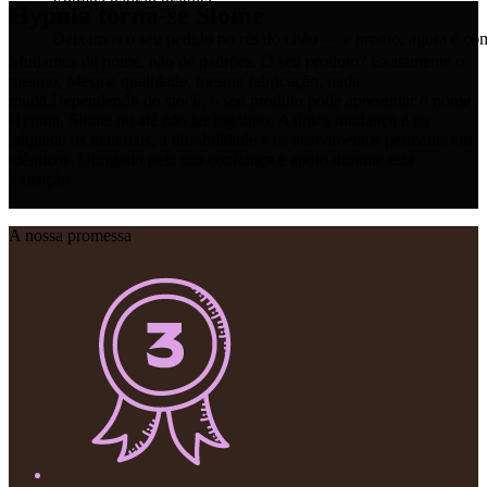
Entrega padrão gratuita
Hypnia torna-se Slome
Deixamos o seu pedido no rés do chão — e pronto, agora é co
Mudamos de nome, não de padrões. O seu produto? Exatamente o
mesmo. Mesma qualidade, mesma fabricação, nada
muda.Dependendo do stock, o seu produto pode apresentar o nome
Hypnia, Slome ou até não ter logótipo. A única mudança é na
etiqueta: os materiais, a durabilidade e os acabamentos permanecem
idênticos. Obrigado pela sua confiança e apoio durante esta
transição.
A nossa promessa