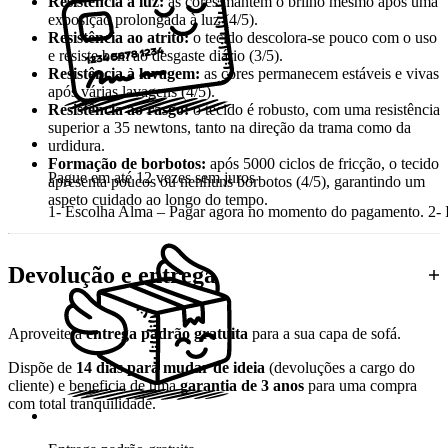
Resistência à luz:
as cores mantêm o brilho mesmo após uma
exposição prolongada à luz (4/5).
Resistência ao atrito:
o tecido descolora-se pouco com o uso
e resiste bem ao desgaste diário (3/5).
Resistência à lavagem:
as cores permanecem estáveis e vivas
após várias lavagens (4/5).
Resistência ao rasgo:
o tecido é robusto, com uma resistência
superior a 35 newtons, tanto na direção da trama como da
urdidura.
Formação de borbotos:
após 5000 ciclos de fricção, o tecido
Pague em até 12 vezes sem juros
apresenta poucos ou nenhuns borbotos (4/5), garantindo um
aspeto cuidado ao longo do tempo.
1- Escolha Alma – Pagar agora no momento do pagamento. 2- In
Devolução e entrega
Aproveite a
entrega padrão gratuita
para a sua capa de sofá.
Dispõe de
14 dias para mudar de ideia
(devoluções a cargo do
cliente) e beneficia de uma
garantia de 3 anos
para uma compra
com total tranquilidade.