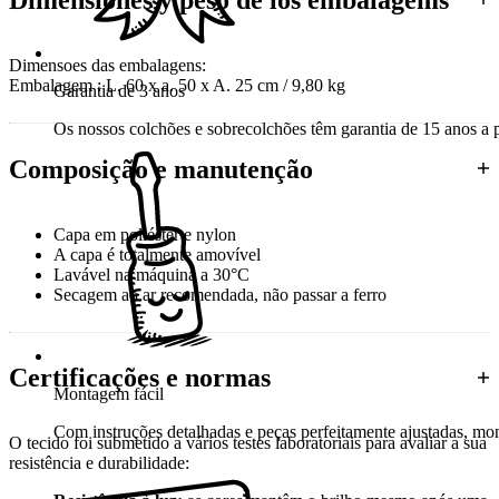
Dimensoes das embalagens:
Embalagem : L. 60 x a. 50 x A. 25 cm / 9,80 kg
Garantia de 3 anos
Os nossos colchões e sobrecolchões têm garantia de 15 anos a pa
Composição e manutenção
Capa em poliéster e nylon
A capa é totalmente amovível
Lavável na máquina a 30°C
Secagem ao ar recomendada, não passar a ferro
Certificações e normas
Montagem fácil
Com instruções detalhadas e peças perfeitamente ajustadas, mon
O tecido foi submetido a vários testes laboratoriais para avaliar a sua
resistência e durabilidade: