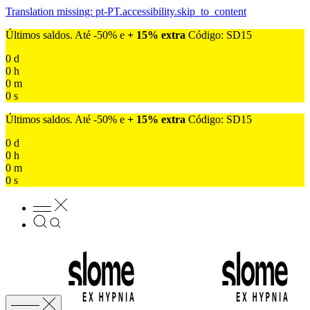
Translation missing: pt-PT.accessibility.skip_to_content
Últimos saldos. Até -50% e
+ 15% extra
Código: SD15
0
d
0
h
0
m
0
s
Últimos saldos. Até -50% e
+ 15% extra
Código: SD15
0
d
0
h
0
m
0
s