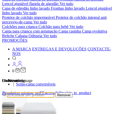
Lençol ajustável flanela de algodão
Ver tudo
Capa de edredão linho lavado
Fronhas linho lavado
Lençol ajustável
linho lavado
Ver tudo
Protetor de colchão impermeável
Protetor de colchão integral anti
percevejo-de-cama
Ver tudo
Colchões para criança
Colchão para bebé
Ver tudo
Cama para criança com arrumação
Cama casinha
Cama evolutiva
Beliche Cabana Odisseia
Ver tudo
PROMOÇÕES
A MARCA
ENTREGAS E DEVOLUÇÕES
CONTACTE-
NOS
0
…
Localizations
Choose a language
Encontrar
O seu carrinho
Sofás-cama conversíveis
Translation missing: pt-PT.accessibility.skip_to_product
Remover