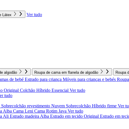
Ver tudo
e Látex
e algodão
Roupa de cama em flanela de algodão
Roupa d
amas de bebé
Estrado para criança
Móveis para crianças e bebés
Roupa 
o Original
Colchão Híbrido Essencial
Ver tudo
er tudo
l
Sobrecolchão revestimento Nuvem
Sobrecolchão Híbrido firme
Ver t
a Alba
Cama Leni
Cama Rotim Java
Ver tudo
ra Ali
Estrado madeira Alba
Estrado em tecido Original
Estrado em teci