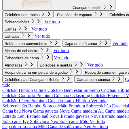
Crianças e bebés
Colchões com molas
Colchões de espuma
Colchões d
Ver tudo
Sobrecolchões
Ver tudo
Camas
Ver tudo
Estrados
Ver tudo
Sofás-cama conversíveis
Capa de sofá-cama
Ver tudo
Mesas de cabeceira
Ver tudo
Cabeceiras de cama
Ver tudo
Almofadas
Edredões e mantas
Roupa de cama em percal de algodão
Roupa de cama em gaze d
C
Colchões para Crianças e Bebés
Camas para criança
tudo
Colchão Híbrido Ultime
Colchão Bem-estar Supremo
Colchão Híbrid
Colchão Conforto Premium
Colchão Octaspring
Colchão Essencial
V
Colchão Látex Premium
Colchão Látex Híbrido
Ver tudo
Sobrecolchão Bambu
Sobrecolchão Premium
Sobrecolchão Essencia
Cama baú Nova
Cama gavetas Nova
Cama madeira Ali
Cama madeir
Estrado Leni
Estrado baú Nova
Estrado gavetas Nova
Estrado madei
Sofá-cama Ivy
Sofá-cama Neo
Sofá-cama Milo
Ver tudo
Capa de sofá-cama Milo
Capa de sofá-cama Neo
Ver tudo