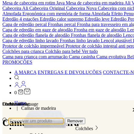
Mesa de cabeceira em rotim Java
Mesa de cabeceira em madeira Ali
V
Cabeceira Ali
Cabeceira Original
Cabeceira Nova
Cabeceira com ni
Almofada Ergonómica com memória de forma
Almofada Efeito Pen
Edredão 4 estações
Edredão calor supremo
Edredão leve
Edredão Pe
Capa de edredão percal
Fronhas percal
Fronha para travesseiro em al
Capa de edredão em gaze de algodão
Fronha em gaze de algodão
Len
Capa de edredão flanela de algodão
Fronhas flanela de algodão
Lenço
Capa de edredão linho lavado
Fronhas linho lavado
Lençol ajustável 
Protetor de colchão impermeável
Protetor de colchão integral anti p
Colchões para criança
Colchão para bebé
Ver tudo
Cama para criança com arrumação
Cama casinha
Cama evolutiva
Bel
PROMOÇÕES
A MARCA
ENTREGAS E DEVOLUÇÕES
CONTACTE-
0
Home
Localizations
Choose a language
Encontrar
O seu carrinho
Camas de madeira
Camas de madeira
Remover
Colchões