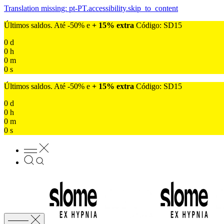
Translation missing: pt-PT.accessibility.skip_to_content
Últimos saldos. Até -50% e
+ 15% extra
Código: SD15
0
d
0
h
0
m
0
s
Últimos saldos. Até -50% e
+ 15% extra
Código: SD15
0
d
0
h
0
m
0
s