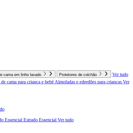
Ver tudo
e cama em linho lavado
Protetores de colchão
de cama para criança e bebé
Almofadas e edredões para crianças
Ver
udo
do Essencial
Estrado Essencial
Ver tudo