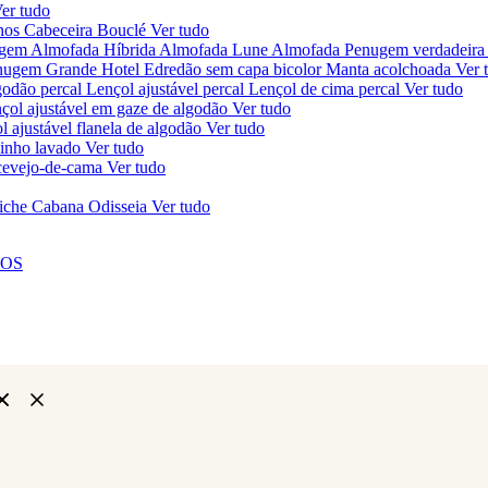
er tudo
chos
Cabeceira Bouclé
Ver tudo
ugem
Almofada Híbrida
Almofada Lune
Almofada Penugem verdadeira
nugem Grande Hotel
Edredão sem capa bicolor
Manta acolchoada
Ver 
godão percal
Lençol ajustável percal
Lençol de cima percal
Ver tudo
çol ajustável em gaze de algodão
Ver tudo
l ajustável flanela de algodão
Ver tudo
linho lavado
Ver tudo
ercevejo-de-cama
Ver tudo
iche Cabana Odisseia
Ver tudo
NOS