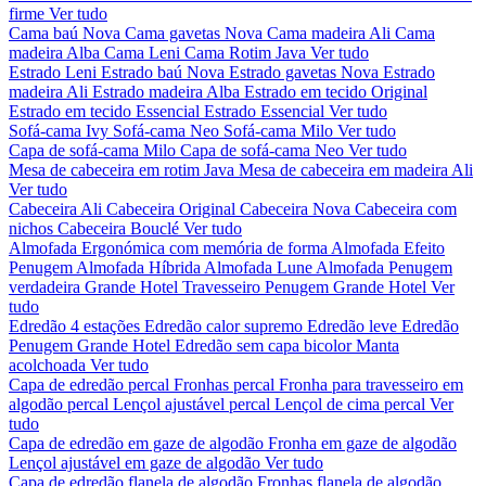
firme
Ver tudo
Cama baú Nova
Cama gavetas Nova
Cama madeira Ali
Cama
madeira Alba
Cama Leni
Cama Rotim Java
Ver tudo
Estrado Leni
Estrado baú Nova
Estrado gavetas Nova
Estrado
madeira Ali
Estrado madeira Alba
Estrado em tecido Original
Estrado em tecido Essencial
Estrado Essencial
Ver tudo
Sofá-cama Ivy
Sofá-cama Neo
Sofá-cama Milo
Ver tudo
Capa de sofá-cama Milo
Capa de sofá-cama Neo
Ver tudo
Mesa de cabeceira em rotim Java
Mesa de cabeceira em madeira Ali
Ver tudo
Cabeceira Ali
Cabeceira Original
Cabeceira Nova
Cabeceira com
nichos
Cabeceira Bouclé
Ver tudo
Almofada Ergonómica com memória de forma
Almofada Efeito
Penugem
Almofada Híbrida
Almofada Lune
Almofada Penugem
verdadeira Grande Hotel
Travesseiro Penugem Grande Hotel
Ver
tudo
Edredão 4 estações
Edredão calor supremo
Edredão leve
Edredão
Penugem Grande Hotel
Edredão sem capa bicolor
Manta
acolchoada
Ver tudo
Capa de edredão percal
Fronhas percal
Fronha para travesseiro em
algodão percal
Lençol ajustável percal
Lençol de cima percal
Ver
tudo
Capa de edredão em gaze de algodão
Fronha em gaze de algodão
Lençol ajustável em gaze de algodão
Ver tudo
Capa de edredão flanela de algodão
Fronhas flanela de algodão