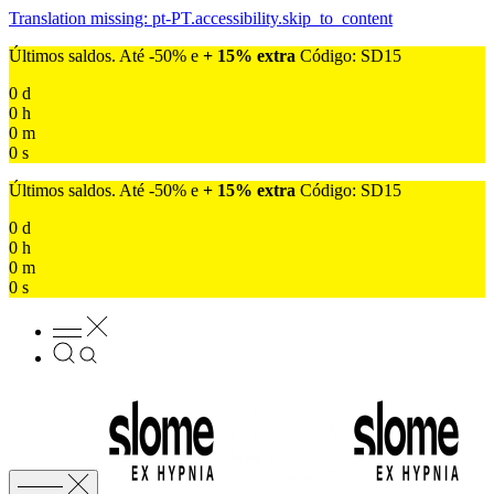
Translation missing: pt-PT.accessibility.skip_to_content
Últimos saldos. Até -50% e
+ 15% extra
Código: SD15
0
d
0
h
0
m
0
s
Últimos saldos. Até -50% e
+ 15% extra
Código: SD15
0
d
0
h
0
m
0
s