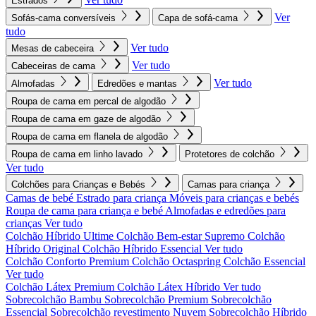
Estrados
Ver
Sofás-cama conversíveis
Capa de sofá-cama
tudo
Ver tudo
Mesas de cabeceira
Ver tudo
Cabeceiras de cama
Ver tudo
Almofadas
Edredões e mantas
Roupa de cama em percal de algodão
Roupa de cama em gaze de algodão
Roupa de cama em flanela de algodão
Roupa de cama em linho lavado
Protetores de colchão
Ver tudo
Colchões para Crianças e Bebés
Camas para criança
Camas de bebé
Estrado para criança
Móveis para crianças e bebés
Roupa de cama para criança e bebé
Almofadas e edredões para
crianças
Ver tudo
Colchão Híbrido Ultime
Colchão Bem-estar Supremo
Colchão
Híbrido Original
Colchão Híbrido Essencial
Ver tudo
Colchão Conforto Premium
Colchão Octaspring
Colchão Essencial
Ver tudo
Colchão Látex Premium
Colchão Látex Híbrido
Ver tudo
Sobrecolchão Bambu
Sobrecolchão Premium
Sobrecolchão
Essencial
Sobrecolchão revestimento Nuvem
Sobrecolchão Híbrido