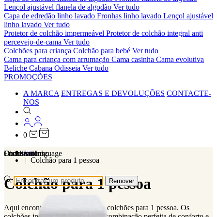
Lençol ajustável flanela de algodão
Ver tudo
Capa de edredão linho lavado
Fronhas linho lavado
Lençol ajustável
linho lavado
Ver tudo
Protetor de colchão impermeável
Protetor de colchão integral anti
percevejo-de-cama
Ver tudo
Colchões para criança
Colchão para bebé
Ver tudo
Cama para criança com arrumação
Cama casinha
Cama evolutiva
Beliche Cabana Odisseia
Ver tudo
PROMOÇÕES
A MARCA
ENTREGAS E DEVOLUÇÕES
CONTACTE-
NOS
0
Localizations
Choose a language
Encontrar
O seu carrinho
Home
Colchão para 1 pessoa
Colchão para 1 pessoa
Remover
Aqui encontra a nossa seleção de colchões para 1 pessoa. Os
colchões individuais slome são a combinação perfeita de conforto e