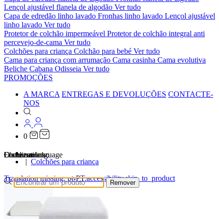
Lençol ajustável flanela de algodão
Ver tudo
Capa de edredão linho lavado
Fronhas linho lavado
Lençol ajustável
linho lavado
Ver tudo
Protetor de colchão impermeável
Protetor de colchão integral anti
percevejo-de-cama
Ver tudo
Colchões para criança
Colchão para bebé
Ver tudo
Cama para criança com arrumação
Cama casinha
Cama evolutiva
Beliche Cabana Odisseia
Ver tudo
PROMOÇÕES
A MARCA
ENTREGAS E DEVOLUÇÕES
CONTACTE-
NOS
0
…
Localizations
Choose a language
Encontrar
O seu carrinho
Colchões para criança
Translation missing: pt-PT.accessibility.skip_to_product
Remover