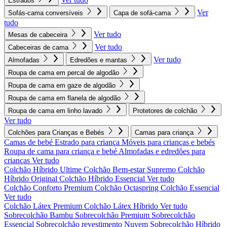
Estrados
Ver
Sofás-cama conversíveis
Capa de sofá-cama
tudo
Ver tudo
Mesas de cabeceira
Ver tudo
Cabeceiras de cama
Ver tudo
Almofadas
Edredões e mantas
Roupa de cama em percal de algodão
Roupa de cama em gaze de algodão
Roupa de cama em flanela de algodão
Roupa de cama em linho lavado
Protetores de colchão
Ver tudo
Colchões para Crianças e Bebés
Camas para criança
Camas de bebé
Estrado para criança
Móveis para crianças e bebés
Roupa de cama para criança e bebé
Almofadas e edredões para
crianças
Ver tudo
Colchão Híbrido Ultime
Colchão Bem-estar Supremo
Colchão
Híbrido Original
Colchão Híbrido Essencial
Ver tudo
Colchão Conforto Premium
Colchão Octaspring
Colchão Essencial
Ver tudo
Colchão Látex Premium
Colchão Látex Híbrido
Ver tudo
Sobrecolchão Bambu
Sobrecolchão Premium
Sobrecolchão
Essencial
Sobrecolchão revestimento Nuvem
Sobrecolchão Híbrido