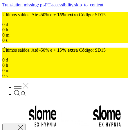
Translation missing: pt-PT.accessibility.skip_to_content
Últimos saldos. Até -50% e
+ 15% extra
Código: SD15
0
d
0
h
0
m
0
s
Últimos saldos. Até -50% e
+ 15% extra
Código: SD15
0
d
0
h
0
m
0
s