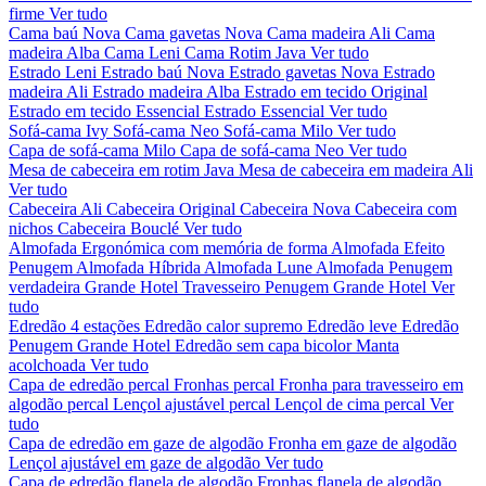
firme
Ver tudo
Cama baú Nova
Cama gavetas Nova
Cama madeira Ali
Cama
madeira Alba
Cama Leni
Cama Rotim Java
Ver tudo
Estrado Leni
Estrado baú Nova
Estrado gavetas Nova
Estrado
madeira Ali
Estrado madeira Alba
Estrado em tecido Original
Estrado em tecido Essencial
Estrado Essencial
Ver tudo
Sofá-cama Ivy
Sofá-cama Neo
Sofá-cama Milo
Ver tudo
Capa de sofá-cama Milo
Capa de sofá-cama Neo
Ver tudo
Mesa de cabeceira em rotim Java
Mesa de cabeceira em madeira Ali
Ver tudo
Cabeceira Ali
Cabeceira Original
Cabeceira Nova
Cabeceira com
nichos
Cabeceira Bouclé
Ver tudo
Almofada Ergonómica com memória de forma
Almofada Efeito
Penugem
Almofada Híbrida
Almofada Lune
Almofada Penugem
verdadeira Grande Hotel
Travesseiro Penugem Grande Hotel
Ver
tudo
Edredão 4 estações
Edredão calor supremo
Edredão leve
Edredão
Penugem Grande Hotel
Edredão sem capa bicolor
Manta
acolchoada
Ver tudo
Capa de edredão percal
Fronhas percal
Fronha para travesseiro em
algodão percal
Lençol ajustável percal
Lençol de cima percal
Ver
tudo
Capa de edredão em gaze de algodão
Fronha em gaze de algodão
Lençol ajustável em gaze de algodão
Ver tudo
Capa de edredão flanela de algodão
Fronhas flanela de algodão