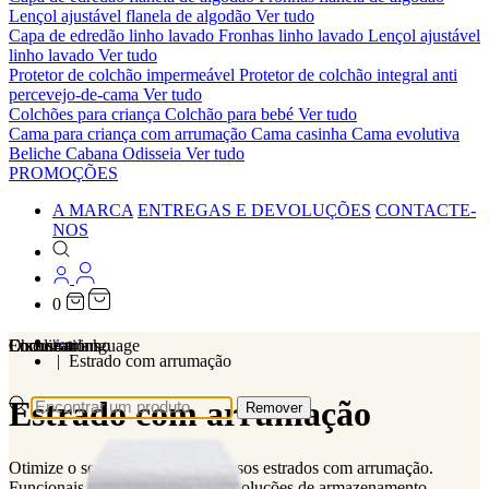
Lençol ajustável flanela de algodão
Ver tudo
Capa de edredão linho lavado
Fronhas linho lavado
Lençol ajustável
linho lavado
Ver tudo
Protetor de colchão impermeável
Protetor de colchão integral anti
percevejo-de-cama
Ver tudo
Colchões para criança
Colchão para bebé
Ver tudo
Cama para criança com arrumação
Cama casinha
Cama evolutiva
Beliche Cabana Odisseia
Ver tudo
PROMOÇÕES
A MARCA
ENTREGAS E DEVOLUÇÕES
CONTACTE-
NOS
0
Localizations
Choose a language
Encontrar
O seu carrinho
Home
Estrado com arrumação
Estrado com arrumação
Remover
Otimize o seu espaço com os nossos estrados com arrumação.
Funcionais e estéticos, oferecem soluções de armazenamento