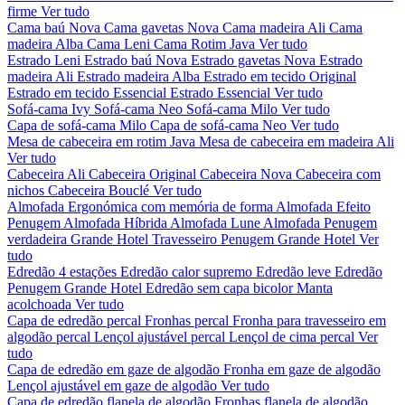
firme
Ver tudo
Cama baú Nova
Cama gavetas Nova
Cama madeira Ali
Cama
madeira Alba
Cama Leni
Cama Rotim Java
Ver tudo
Estrado Leni
Estrado baú Nova
Estrado gavetas Nova
Estrado
madeira Ali
Estrado madeira Alba
Estrado em tecido Original
Estrado em tecido Essencial
Estrado Essencial
Ver tudo
Sofá-cama Ivy
Sofá-cama Neo
Sofá-cama Milo
Ver tudo
Capa de sofá-cama Milo
Capa de sofá-cama Neo
Ver tudo
Mesa de cabeceira em rotim Java
Mesa de cabeceira em madeira Ali
Ver tudo
Cabeceira Ali
Cabeceira Original
Cabeceira Nova
Cabeceira com
nichos
Cabeceira Bouclé
Ver tudo
Almofada Ergonómica com memória de forma
Almofada Efeito
Penugem
Almofada Híbrida
Almofada Lune
Almofada Penugem
verdadeira Grande Hotel
Travesseiro Penugem Grande Hotel
Ver
tudo
Edredão 4 estações
Edredão calor supremo
Edredão leve
Edredão
Penugem Grande Hotel
Edredão sem capa bicolor
Manta
acolchoada
Ver tudo
Capa de edredão percal
Fronhas percal
Fronha para travesseiro em
algodão percal
Lençol ajustável percal
Lençol de cima percal
Ver
tudo
Capa de edredão em gaze de algodão
Fronha em gaze de algodão
Lençol ajustável em gaze de algodão
Ver tudo
Capa de edredão flanela de algodão
Fronhas flanela de algodão