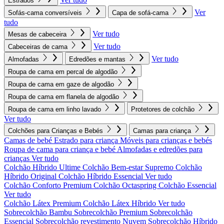
Estrados
Ver
Sofás-cama conversíveis
Capa de sofá-cama
tudo
Ver tudo
Mesas de cabeceira
Ver tudo
Cabeceiras de cama
Ver tudo
Almofadas
Edredões e mantas
Roupa de cama em percal de algodão
Roupa de cama em gaze de algodão
Roupa de cama em flanela de algodão
Roupa de cama em linho lavado
Protetores de colchão
Ver tudo
Colchões para Crianças e Bebés
Camas para criança
Camas de bebé
Estrado para criança
Móveis para crianças e bebés
Roupa de cama para criança e bebé
Almofadas e edredões para
crianças
Ver tudo
Colchão Híbrido Ultime
Colchão Bem-estar Supremo
Colchão
Híbrido Original
Colchão Híbrido Essencial
Ver tudo
Colchão Conforto Premium
Colchão Octaspring
Colchão Essencial
Ver tudo
Colchão Látex Premium
Colchão Látex Híbrido
Ver tudo
Sobrecolchão Bambu
Sobrecolchão Premium
Sobrecolchão
Essencial
Sobrecolchão revestimento Nuvem
Sobrecolchão Híbrido