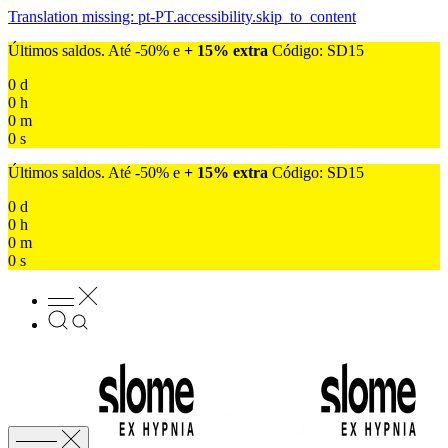
Translation missing: pt-PT.accessibility.skip_to_content
Últimos saldos. Até -50% e
+ 15% extra
Código: SD15
0
d
0
h
0
m
0
s
Últimos saldos. Até -50% e
+ 15% extra
Código: SD15
0
d
0
h
0
m
0
s