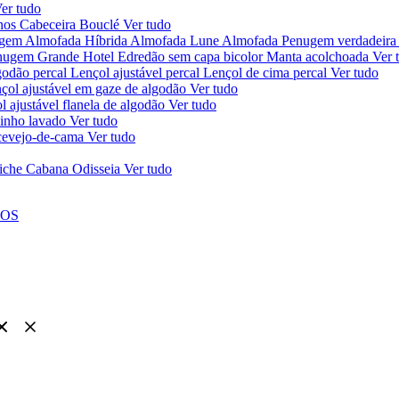
er tudo
chos
Cabeceira Bouclé
Ver tudo
ugem
Almofada Híbrida
Almofada Lune
Almofada Penugem verdadeira
nugem Grande Hotel
Edredão sem capa bicolor
Manta acolchoada
Ver 
godão percal
Lençol ajustável percal
Lençol de cima percal
Ver tudo
çol ajustável em gaze de algodão
Ver tudo
l ajustável flanela de algodão
Ver tudo
linho lavado
Ver tudo
ercevejo-de-cama
Ver tudo
iche Cabana Odisseia
Ver tudo
NOS