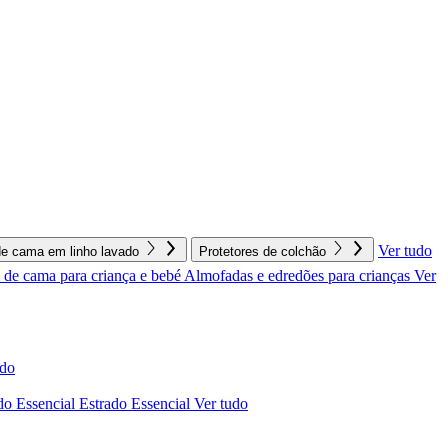
Ver tudo
e cama em linho lavado
Protetores de colchão
de cama para criança e bebé
Almofadas e edredões para crianças
Ver
udo
do Essencial
Estrado Essencial
Ver tudo