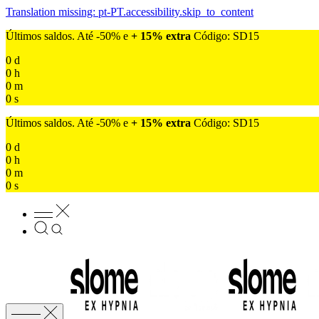
Translation missing: pt-PT.accessibility.skip_to_content
Últimos saldos. Até -50% e
+ 15% extra
Código: SD15
0
d
0
h
0
m
0
s
Últimos saldos. Até -50% e
+ 15% extra
Código: SD15
0
d
0
h
0
m
0
s