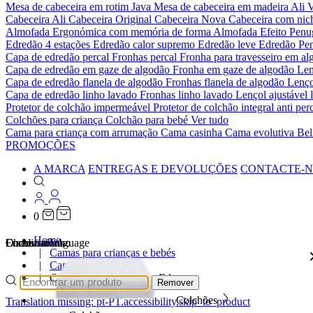
Mesa de cabeceira em rotim Java
Mesa de cabeceira em madeira Ali
V
Cabeceira Ali
Cabeceira Original
Cabeceira Nova
Cabeceira com ni
Almofada Ergonómica com memória de forma
Almofada Efeito Pen
Edredão 4 estações
Edredão calor supremo
Edredão leve
Edredão Pe
Capa de edredão percal
Fronhas percal
Fronha para travesseiro em al
Capa de edredão em gaze de algodão
Fronha em gaze de algodão
Len
Capa de edredão flanela de algodão
Fronhas flanela de algodão
Lenço
Capa de edredão linho lavado
Fronhas linho lavado
Lençol ajustável 
Protetor de colchão impermeável
Protetor de colchão integral anti p
Colchões para criança
Colchão para bebé
Ver tudo
Cama para criança com arrumação
Cama casinha
Cama evolutiva
Bel
PROMOÇÕES
A MARCA
ENTREGAS E DEVOLUÇÕES
CONTACTE-
0
Home
Localizations
Choose a language
Encontrar
O seu carrinho
Camas para crianças e bebés
Camas de bebé
Cama de bebé evolutiva Eden
Remover
Colchões
Translation missing: pt-PT.accessibility.skip_to_product