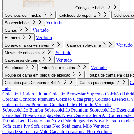
Crianças e bebés
Colchões com molas
Colchões de espuma
Colchões d
Ver tudo
Sobrecolchões
Ver tudo
Camas
Ver tudo
Estrados
Ver tudo
Sofás-cama conversíveis
Capa de sofá-cama
Ver tudo
Mesas de cabeceira
Ver tudo
Cabeceiras de cama
Ver tudo
Almofadas
Edredões e mantas
Roupa de cama em percal de algodão
Roupa de cama em gaze d
C
Colchões para Crianças e Bebés
Camas para criança
tudo
Colchão Híbrido Ultime
Colchão Bem-estar Supremo
Colchão Híbrid
Colchão Conforto Premium
Colchão Octaspring
Colchão Essencial
V
Colchão Látex Premium
Colchão Látex Híbrido
Ver tudo
Sobrecolchão Bambu
Sobrecolchão Premium
Sobrecolchão Essencia
Cama baú Nova
Cama gavetas Nova
Cama madeira Ali
Cama madeir
Estrado Leni
Estrado baú Nova
Estrado gavetas Nova
Estrado madei
Sofá-cama Ivy
Sofá-cama Neo
Sofá-cama Milo
Ver tudo
Capa de sofá-cama Milo
Capa de sofá-cama Neo
Ver tudo