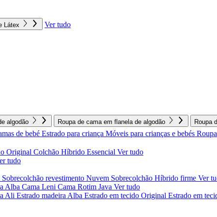
Ver tudo
e Látex
e algodão
Roupa de cama em flanela de algodão
Roupa d
amas de bebé
Estrado para criança
Móveis para crianças e bebés
Roupa 
o Original
Colchão Híbrido Essencial
Ver tudo
er tudo
l
Sobrecolchão revestimento Nuvem
Sobrecolchão Híbrido firme
Ver t
a Alba
Cama Leni
Cama Rotim Java
Ver tudo
ra Ali
Estrado madeira Alba
Estrado em tecido Original
Estrado em teci