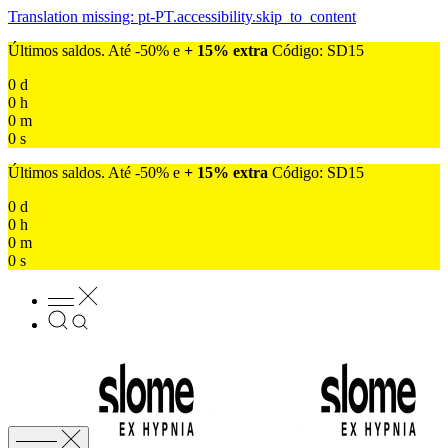
Translation missing: pt-PT.accessibility.skip_to_content
Últimos saldos. Até -50% e
+ 15% extra
Código: SD15
0
d
0
h
0
m
0
s
Últimos saldos. Até -50% e
+ 15% extra
Código: SD15
0
d
0
h
0
m
0
s