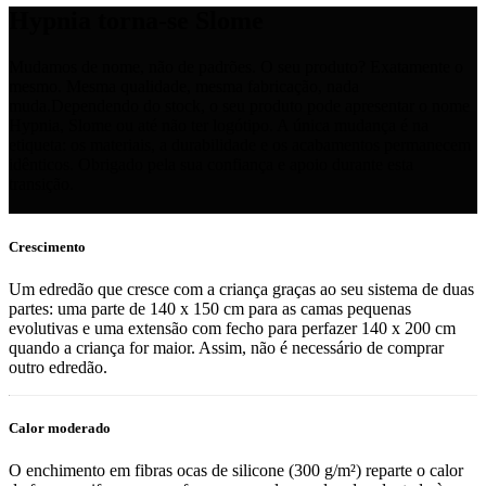
Hypnia torna-se Slome
Mudamos de nome, não de padrões. O seu produto? Exatamente o
mesmo. Mesma qualidade, mesma fabricação, nada
muda.Dependendo do stock, o seu produto pode apresentar o nome
Hypnia, Slome ou até não ter logótipo. A única mudança é na
etiqueta: os materiais, a durabilidade e os acabamentos permanecem
idênticos. Obrigado pela sua confiança e apoio durante esta
transição.
Crescimento
Um edredão que cresce com a criança graças ao seu sistema de duas
partes: uma parte de 140 x 150 cm para as camas pequenas
evolutivas e uma extensão com fecho para perfazer 140 x 200 cm
quando a criança for maior. Assim, não é necessário de comprar
outro edredão.
Calor moderado
O enchimento em fibras ocas de silicone (300 g/m²) reparte o calor