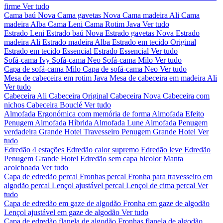
firme
Ver tudo
Cama baú Nova
Cama gavetas Nova
Cama madeira Ali
Cama
madeira Alba
Cama Leni
Cama Rotim Java
Ver tudo
Estrado Leni
Estrado baú Nova
Estrado gavetas Nova
Estrado
madeira Ali
Estrado madeira Alba
Estrado em tecido Original
Estrado em tecido Essencial
Estrado Essencial
Ver tudo
Sofá-cama Ivy
Sofá-cama Neo
Sofá-cama Milo
Ver tudo
Capa de sofá-cama Milo
Capa de sofá-cama Neo
Ver tudo
Mesa de cabeceira em rotim Java
Mesa de cabeceira em madeira Ali
Ver tudo
Cabeceira Ali
Cabeceira Original
Cabeceira Nova
Cabeceira com
nichos
Cabeceira Bouclé
Ver tudo
Almofada Ergonómica com memória de forma
Almofada Efeito
Penugem
Almofada Híbrida
Almofada Lune
Almofada Penugem
verdadeira Grande Hotel
Travesseiro Penugem Grande Hotel
Ver
tudo
Edredão 4 estações
Edredão calor supremo
Edredão leve
Edredão
Penugem Grande Hotel
Edredão sem capa bicolor
Manta
acolchoada
Ver tudo
Capa de edredão percal
Fronhas percal
Fronha para travesseiro em
algodão percal
Lençol ajustável percal
Lençol de cima percal
Ver
tudo
Capa de edredão em gaze de algodão
Fronha em gaze de algodão
Lençol ajustável em gaze de algodão
Ver tudo
Capa de edredão flanela de algodão
Fronhas flanela de algodão