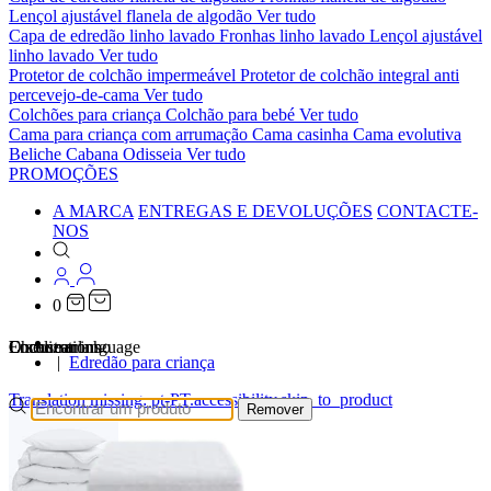
Lençol ajustável flanela de algodão
Ver tudo
Capa de edredão linho lavado
Fronhas linho lavado
Lençol ajustável
linho lavado
Ver tudo
Protetor de colchão impermeável
Protetor de colchão integral anti
percevejo-de-cama
Ver tudo
Colchões para criança
Colchão para bebé
Ver tudo
Cama para criança com arrumação
Cama casinha
Cama evolutiva
Beliche Cabana Odisseia
Ver tudo
PROMOÇÕES
A MARCA
ENTREGAS E DEVOLUÇÕES
CONTACTE-
NOS
0
…
Localizations
Choose a language
Encontrar
O seu carrinho
Edredão para criança
Translation missing: pt-PT.accessibility.skip_to_product
Remover