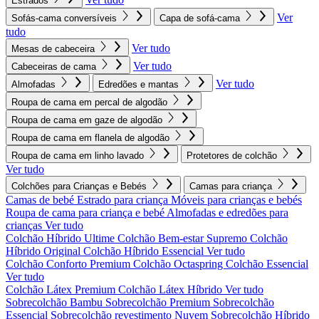
Estrados
Ver
Sofás-cama conversíveis
Capa de sofá-cama
tudo
Ver tudo
Mesas de cabeceira
Ver tudo
Cabeceiras de cama
Ver tudo
Almofadas
Edredões e mantas
Roupa de cama em percal de algodão
Roupa de cama em gaze de algodão
Roupa de cama em flanela de algodão
Roupa de cama em linho lavado
Protetores de colchão
Ver tudo
Colchões para Crianças e Bebés
Camas para criança
Camas de bebé
Estrado para criança
Móveis para crianças e bebés
Roupa de cama para criança e bebé
Almofadas e edredões para
crianças
Ver tudo
Colchão Híbrido Ultime
Colchão Bem-estar Supremo
Colchão
Híbrido Original
Colchão Híbrido Essencial
Ver tudo
Colchão Conforto Premium
Colchão Octaspring
Colchão Essencial
Ver tudo
Colchão Látex Premium
Colchão Látex Híbrido
Ver tudo
Sobrecolchão Bambu
Sobrecolchão Premium
Sobrecolchão
Essencial
Sobrecolchão revestimento Nuvem
Sobrecolchão Híbrido