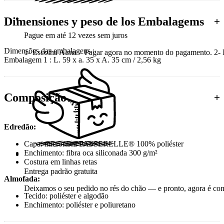
Dimensiones y peso de los Embalagems
Pague em até 12 vezes sem juros
Dimensões das embalagens :
1- Escolha Alma – Pagar agora no momento do pagamento. 2- In
Embalagem 1 : L. 59 x a. 35 x A. 35 cm / 2,56 kg
Composição
Edredão:
Capa: microfibra PASSERELLE® 100% poliéster
Enchimento: fibra oca siliconada 300 g/m²
Costura em linhas retas
Entrega padrão gratuita
Almofada:
Deixamos o seu pedido no rés do chão — e pronto, agora é co
Tecido: poliéster e algodão
Enchimento: poliéster e poliuretano