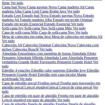
firme
Ver tudo
Cama baú Nova
Cama gavetas Nova
Cama madeira Ali
Cama
madeira Alba
Cama Leni
Cama Rotim Java
Ver tudo
Estrado Leni
Estrado baú Nova
Estrado gavetas Nova
Estrado
madeira Ali
Estrado madeira Alba
Estrado em tecido Original
Estrado em tecido Essencial
Estrado Essencial
Ver tudo
Sofá-cama Ivy
Sofá-cama Neo
Sofá-cama Milo
Ver tudo
Capa de sofá-cama Milo
Capa de sofá-cama Neo
Ver tudo
Mesa de cabeceira em rotim Java
Mesa de cabeceira em madeira Ali
Ver tudo
Cabeceira Ali
Cabeceira Original
Cabeceira Nova
Cabeceira com
nichos
Cabeceira Bouclé
Ver tudo
Almofada Ergonómica com memória de forma
Almofada Efeito
Penugem
Almofada Híbrida
Almofada Lune
Almofada Penugem
verdadeira Grande Hotel
Travesseiro Penugem Grande Hotel
Ver
tudo
Edredão 4 estações
Edredão calor supremo
Edredão leve
Edredão
Penugem Grande Hotel
Edredão sem capa bicolor
Manta
acolchoada
Ver tudo
Capa de edredão percal
Fronhas percal
Fronha para travesseiro em
algodão percal
Lençol ajustável percal
Lençol de cima percal
Ver
tudo
Capa de edredão em gaze de algodão
Fronha em gaze de algodão
Lençol ajustável em gaze de algodão
Ver tudo
Capa de edredão flanela de algodão
Fronhas flanela de algodão