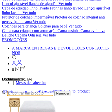
Lençol ajustável flanela de algodão
Ver tudo
Capa de edredão linho lavado
Fronhas linho lavado
Lençol ajustável
linho lavado
Ver tudo
Protetor de colchão impermeável
Protetor de colchão integral anti
percevejo-de-cama
Ver tudo
Colchões para criança
Colchão para bebé
Ver tudo
Cama para criança com arrumação
Cama casinha
Cama evolutiva
Beliche Cabana Odisseia
Ver tudo
PROMOÇÕES
A MARCA
ENTREGAS E DEVOLUÇÕES
CONTACTE-
NOS
0
…
Localizations
Choose a language
Encontrar
O seu carrinho
Mesas de cabeceira
Translation missing: pt-PT.accessibility.skip_to_product
Remover