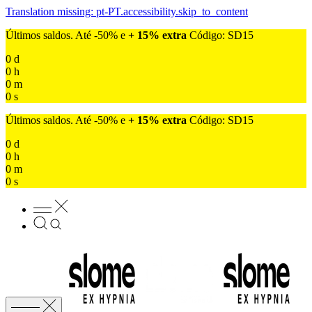
Translation missing: pt-PT.accessibility.skip_to_content
Últimos saldos. Até -50% e
+ 15% extra
Código: SD15
0
d
0
h
0
m
0
s
Últimos saldos. Até -50% e
+ 15% extra
Código: SD15
0
d
0
h
0
m
0
s