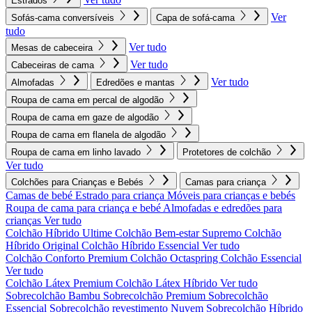
Estrados
Ver
Sofás-cama conversíveis
Capa de sofá-cama
tudo
Ver tudo
Mesas de cabeceira
Ver tudo
Cabeceiras de cama
Ver tudo
Almofadas
Edredões e mantas
Roupa de cama em percal de algodão
Roupa de cama em gaze de algodão
Roupa de cama em flanela de algodão
Roupa de cama em linho lavado
Protetores de colchão
Ver tudo
Colchões para Crianças e Bebés
Camas para criança
Camas de bebé
Estrado para criança
Móveis para crianças e bebés
Roupa de cama para criança e bebé
Almofadas e edredões para
crianças
Ver tudo
Colchão Híbrido Ultime
Colchão Bem-estar Supremo
Colchão
Híbrido Original
Colchão Híbrido Essencial
Ver tudo
Colchão Conforto Premium
Colchão Octaspring
Colchão Essencial
Ver tudo
Colchão Látex Premium
Colchão Látex Híbrido
Ver tudo
Sobrecolchão Bambu
Sobrecolchão Premium
Sobrecolchão
Essencial
Sobrecolchão revestimento Nuvem
Sobrecolchão Híbrido