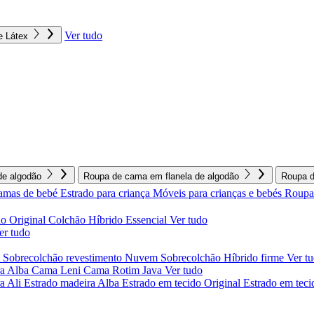
Ver tudo
e Látex
e algodão
Roupa de cama em flanela de algodão
Roupa d
amas de bebé
Estrado para criança
Móveis para crianças e bebés
Roupa 
o Original
Colchão Híbrido Essencial
Ver tudo
er tudo
l
Sobrecolchão revestimento Nuvem
Sobrecolchão Híbrido firme
Ver t
a Alba
Cama Leni
Cama Rotim Java
Ver tudo
ra Ali
Estrado madeira Alba
Estrado em tecido Original
Estrado em teci