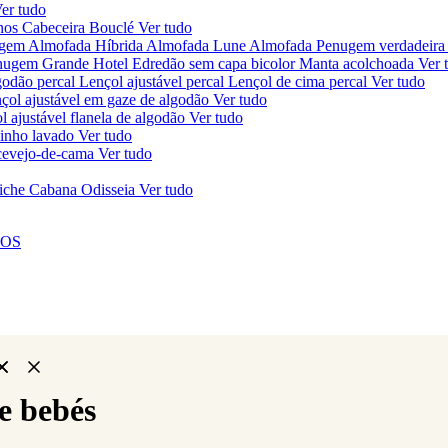
er tudo
chos
Cabeceira Bouclé
Ver tudo
ugem
Almofada Híbrida
Almofada Lune
Almofada Penugem verdadeira
nugem Grande Hotel
Edredão sem capa bicolor
Manta acolchoada
Ver 
godão percal
Lençol ajustável percal
Lençol de cima percal
Ver tudo
çol ajustável em gaze de algodão
Ver tudo
l ajustável flanela de algodão
Ver tudo
linho lavado
Ver tudo
ercevejo-de-cama
Ver tudo
iche Cabana Odisseia
Ver tudo
NOS
e bebés