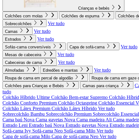
Crianças e bebés
Colchões com molas
Colchões de espuma
Colchões d
Ver tudo
Sobrecolchões
Ver tudo
Camas
Ver tudo
Estrados
Ver tudo
Sofás-cama conversíveis
Capa de sofá-cama
Ver tudo
Mesas de cabeceira
Ver tudo
Cabeceiras de cama
Ver tudo
Almofadas
Edredões e mantas
Roupa de cama em percal de algodão
Roupa de cama em gaze d
C
Colchões para Crianças e Bebés
Camas para criança
tudo
Colchão Híbrido Ultime
Colchão Bem-estar Supremo
Colchão Híbrid
Colchão Conforto Premium
Colchão Octaspring
Colchão Essencial
V
Colchão Látex Premium
Colchão Látex Híbrido
Ver tudo
Sobrecolchão Bambu
Sobrecolchão Premium
Sobrecolchão Essencia
Cama baú Nova
Cama gavetas Nova
Cama madeira Ali
Cama madeir
Estrado Leni
Estrado baú Nova
Estrado gavetas Nova
Estrado madei
Sofá-cama Ivy
Sofá-cama Neo
Sofá-cama Milo
Ver tudo
Capa de sofá-cama Milo
Capa de sofá-cama Neo
Ver tudo