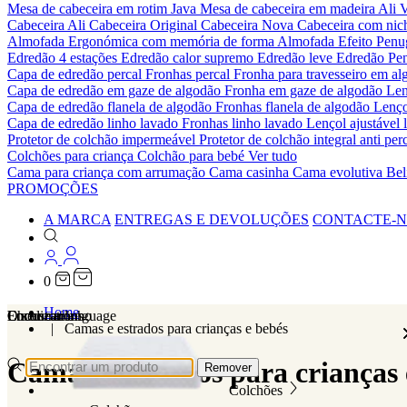
Mesa de cabeceira em rotim Java
Mesa de cabeceira em madeira Ali
V
Cabeceira Ali
Cabeceira Original
Cabeceira Nova
Cabeceira com ni
Almofada Ergonómica com memória de forma
Almofada Efeito Pen
Edredão 4 estações
Edredão calor supremo
Edredão leve
Edredão Pe
Capa de edredão percal
Fronhas percal
Fronha para travesseiro em al
Capa de edredão em gaze de algodão
Fronha em gaze de algodão
Len
Capa de edredão flanela de algodão
Fronhas flanela de algodão
Lenço
Capa de edredão linho lavado
Fronhas linho lavado
Lençol ajustável 
Protetor de colchão impermeável
Protetor de colchão integral anti p
Colchões para criança
Colchão para bebé
Ver tudo
Cama para criança com arrumação
Cama casinha
Cama evolutiva
Bel
PROMOÇÕES
A MARCA
ENTREGAS E DEVOLUÇÕES
CONTACTE-
0
Home
Localizations
Choose a language
Encontrar
O seu carrinho
Camas e estrados para crianças e bebés
Camas e estrados para crianças 
Remover
Colchões