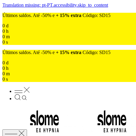
Translation missing: pt-PT.accessibility.skip_to_content
Últimos saldos. Até -50% e
+ 15% extra
Código: SD15
0
d
0
h
0
m
0
s
Últimos saldos. Até -50% e
+ 15% extra
Código: SD15
0
d
0
h
0
m
0
s