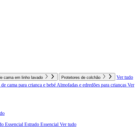
Ver tudo
e cama em linho lavado
Protetores de colchão
de cama para criança e bebé
Almofadas e edredões para crianças
Ver
udo
do Essencial
Estrado Essencial
Ver tudo