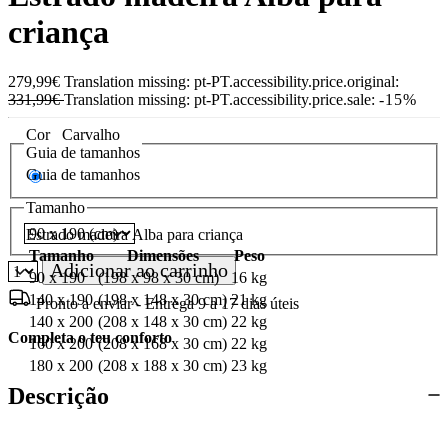
criança
279,99€
Translation missing: pt-PT.accessibility.price.original:
331,99€
Translation missing: pt-PT.accessibility.price.sale:
-15%
Cor
Carvalho
Guia de tamanhos
Guia de tamanhos
Tamanho
Estrado madeira Alba para criança
Tamanho
Dimensões
Peso
Adicionar ao carrinho
90 x 190
(198 x 98 x 30 cm)
16 kg
140 x 190
(198 x 148 x 30 cm)
21 kg
Pronto a enviar - Entrega 9 a 17 dias úteis
140 x 200
(208 x 148 x 30 cm)
22 kg
Completa o teu conforto
160 x 200
(208 x 168 x 30 cm)
22 kg
180 x 200
(208 x 188 x 30 cm)
23 kg
Descrição