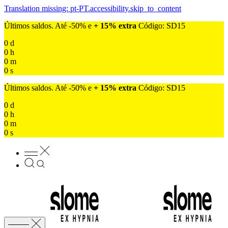
Translation missing: pt-PT.accessibility.skip_to_content
Últimos saldos. Até -50% e
+ 15% extra
Código: SD15
0
d
0
h
0
m
0
s
Últimos saldos. Até -50% e
+ 15% extra
Código: SD15
0
d
0
h
0
m
0
s