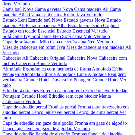
firme
Ver tudo
Cama baú Nova
Cama gavetas Nova
Cama madeira Ali
Cama
madeira Alba
Cama Leni
Cama Rotim Java
Ver tudo
Estrado Leni
Estrado baú Nova
Estrado gavetas Nova
Estrado
madeira Ali
Estrado madeira Alba
Estrado em tecido Original
Estrado em tecido Essencial
Estrado Essencial
Ver tudo
Sofá-cama Ivy
Sofá-cama Neo
Sofá-cama Milo
Ver tudo
Capa de sofá-cama Milo
Capa de sofá-cama Neo
Ver tudo
Mesa de cabeceira em rotim Java
Mesa de cabeceira em madeira Ali
Ver tudo
Cabeceira Ali
Cabeceira Original
Cabeceira Nova
Cabeceira com
nichos
Cabeceira Bouclé
Ver tudo
Almofada Ergonómica com memória de forma
Almofada Efeito
Penugem
Almofada Híbrida
Almofada Lune
Almofada Penugem
verdadeira Grande Hotel
Travesseiro Penugem Grande Hotel
Ver
tudo
Edredão 4 estações
Edredão calor supremo
Edredão leve
Edredão
Penugem Grande Hotel
Edredão sem capa bicolor
Manta
acolchoada
Ver tudo
Capa de edredão percal
Fronhas percal
Fronha para travesseiro em
algodão percal
Lençol ajustável percal
Lençol de cima percal
Ver
tudo
Capa de edredão em gaze de algodão
Fronha em gaze de algodão
Lençol ajustável em gaze de algodão
Ver tudo
Capa de edredão flanela de algodão
Fronhas flanela de algodão