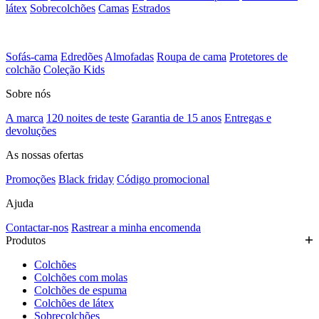
látex
Sobrecolchões
Camas
Estrados
Sofás-cama
Edredões
Almofadas
Roupa de cama
Protetores de
colchão
Coleção Kids
Sobre nós
A marca
120 noites de teste
Garantia de 15 anos
Entregas e
devoluções
As nossas ofertas
Promoções
Black friday
Código promocional
Ajuda
Contactar-nos
Rastrear a minha encomenda
Produtos
Colchões
Colchões com molas
Colchões de espuma
Colchões de látex
Sobrecolchões