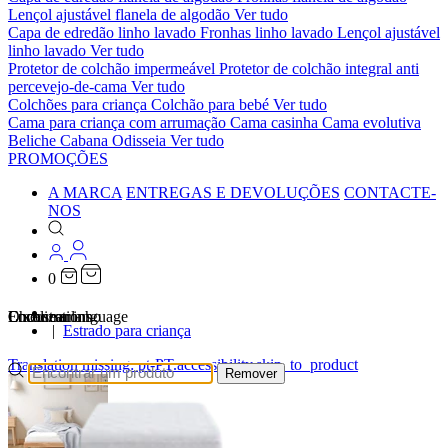
Lençol ajustável flanela de algodão
Ver tudo
Capa de edredão linho lavado
Fronhas linho lavado
Lençol ajustável
linho lavado
Ver tudo
Protetor de colchão impermeável
Protetor de colchão integral anti
percevejo-de-cama
Ver tudo
Colchões para criança
Colchão para bebé
Ver tudo
Cama para criança com arrumação
Cama casinha
Cama evolutiva
Beliche Cabana Odisseia
Ver tudo
PROMOÇÕES
A MARCA
ENTREGAS E DEVOLUÇÕES
CONTACTE-
NOS
0
…
Localizations
Choose a language
Encontrar
O seu carrinho
Estrado para criança
Translation missing: pt-PT.accessibility.skip_to_product
Remover