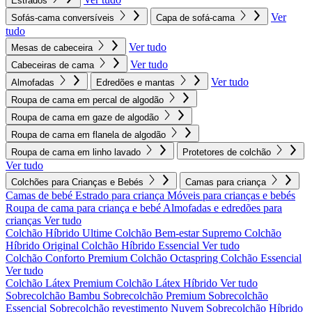
Estrados
Ver
Sofás-cama conversíveis
Capa de sofá-cama
tudo
Ver tudo
Mesas de cabeceira
Ver tudo
Cabeceiras de cama
Ver tudo
Almofadas
Edredões e mantas
Roupa de cama em percal de algodão
Roupa de cama em gaze de algodão
Roupa de cama em flanela de algodão
Roupa de cama em linho lavado
Protetores de colchão
Ver tudo
Colchões para Crianças e Bebés
Camas para criança
Camas de bebé
Estrado para criança
Móveis para crianças e bebés
Roupa de cama para criança e bebé
Almofadas e edredões para
crianças
Ver tudo
Colchão Híbrido Ultime
Colchão Bem-estar Supremo
Colchão
Híbrido Original
Colchão Híbrido Essencial
Ver tudo
Colchão Conforto Premium
Colchão Octaspring
Colchão Essencial
Ver tudo
Colchão Látex Premium
Colchão Látex Híbrido
Ver tudo
Sobrecolchão Bambu
Sobrecolchão Premium
Sobrecolchão
Essencial
Sobrecolchão revestimento Nuvem
Sobrecolchão Híbrido