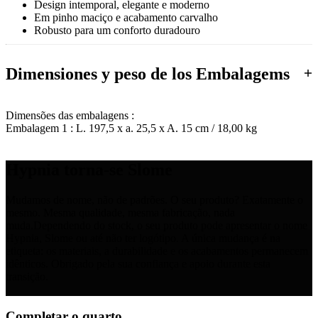
Design intemporal, elegante e moderno
Em pinho maciço e acabamento carvalho
Robusto para um conforto duradouro
Montagem fácil
Dimensiones y peso de los Embalagems
Dimensões das embalagens :
Embalagem 1 : L. 197,5 x a. 25,5 x A. 15 cm / 18,00 kg
Hypnia torna-se Slome
Mudamos de nome, não de padrões. O seu produto? Exatamente o
mesmo. Mesma qualidade, mesma fabricação, nada
muda.Dependendo do stock, o seu produto pode apresentar o nome
Hypnia, Slome ou até não ter logótipo. A única mudança é na
etiqueta: os materiais, a durabilidade e os acabamentos permanecem
idênticos. Obrigado pela sua confiança e apoio durante esta
transição.
Completar o quarto