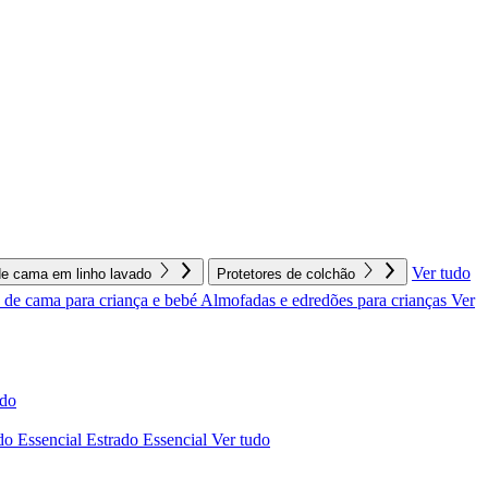
Ver tudo
e cama em linho lavado
Protetores de colchão
de cama para criança e bebé
Almofadas e edredões para crianças
Ver
udo
do Essencial
Estrado Essencial
Ver tudo