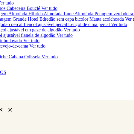
er tudo
chos
Cabeceira Bouclé
Ver tudo
ugem
Almofada Híbrida
Almofada Lune
Almofada Penugem verdadeira
nugem Grande Hotel
Edredão sem capa bicolor
Manta acolchoada
Ver 
godão percal
Lençol ajustável percal
Lençol de cima percal
Ver tudo
çol ajustável em gaze de algodão
Ver tudo
l ajustável flanela de algodão
Ver tudo
linho lavado
Ver tudo
ercevejo-de-cama
Ver tudo
iche Cabana Odisseia
Ver tudo
NOS