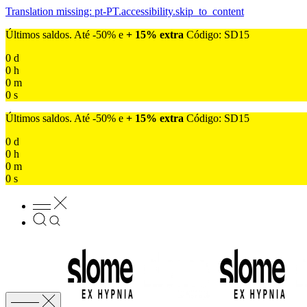
Translation missing: pt-PT.accessibility.skip_to_content
Últimos saldos. Até -50% e
+ 15% extra
Código: SD15
0
d
0
h
0
m
0
s
Últimos saldos. Até -50% e
+ 15% extra
Código: SD15
0
d
0
h
0
m
0
s