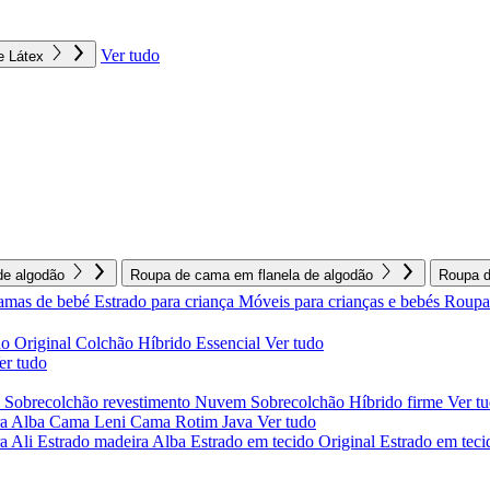
Ver tudo
e Látex
e algodão
Roupa de cama em flanela de algodão
Roupa d
amas de bebé
Estrado para criança
Móveis para crianças e bebés
Roupa 
o Original
Colchão Híbrido Essencial
Ver tudo
er tudo
l
Sobrecolchão revestimento Nuvem
Sobrecolchão Híbrido firme
Ver t
a Alba
Cama Leni
Cama Rotim Java
Ver tudo
ra Ali
Estrado madeira Alba
Estrado em tecido Original
Estrado em teci