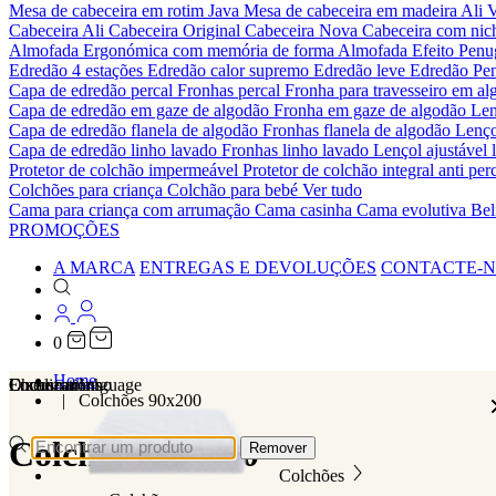
Mesa de cabeceira em rotim Java
Mesa de cabeceira em madeira Ali
V
Cabeceira Ali
Cabeceira Original
Cabeceira Nova
Cabeceira com ni
Almofada Ergonómica com memória de forma
Almofada Efeito Pen
Edredão 4 estações
Edredão calor supremo
Edredão leve
Edredão Pe
Capa de edredão percal
Fronhas percal
Fronha para travesseiro em al
Capa de edredão em gaze de algodão
Fronha em gaze de algodão
Len
Capa de edredão flanela de algodão
Fronhas flanela de algodão
Lenço
Capa de edredão linho lavado
Fronhas linho lavado
Lençol ajustável 
Protetor de colchão impermeável
Protetor de colchão integral anti p
Colchões para criança
Colchão para bebé
Ver tudo
Cama para criança com arrumação
Cama casinha
Cama evolutiva
Bel
PROMOÇÕES
A MARCA
ENTREGAS E DEVOLUÇÕES
CONTACTE-
0
Home
Localizations
Choose a language
Encontrar
O seu carrinho
Colchões 90x200
Colchões 90x200
Remover
Colchões