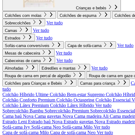
Crianças e bebés
Colchões com molas
Colchões de espuma
Colchões d
Ver tudo
Sobrecolchões
Ver tudo
Camas
Ver tudo
Estrados
Ver tudo
Sofás-cama conversíveis
Capa de sofá-cama
Ver tudo
Mesas de cabeceira
Ver tudo
Cabeceiras de cama
Ver tudo
Almofadas
Edredões e mantas
Roupa de cama em percal de algodão
Roupa de cama em gaze d
C
Colchões para Crianças e Bebés
Camas para criança
tudo
Colchão Híbrido Ultime
Colchão Bem-estar Supremo
Colchão Híbrid
Colchão Conforto Premium
Colchão Octaspring
Colchão Essencial
V
Colchão Látex Premium
Colchão Látex Híbrido
Ver tudo
Sobrecolchão Bambu
Sobrecolchão Premium
Sobrecolchão Essencia
Cama baú Nova
Cama gavetas Nova
Cama madeira Ali
Cama madeir
Estrado Leni
Estrado baú Nova
Estrado gavetas Nova
Estrado madei
Sofá-cama Ivy
Sofá-cama Neo
Sofá-cama Milo
Ver tudo
Capa de sofá-cama Milo
Capa de sofá-cama Neo
Ver tudo