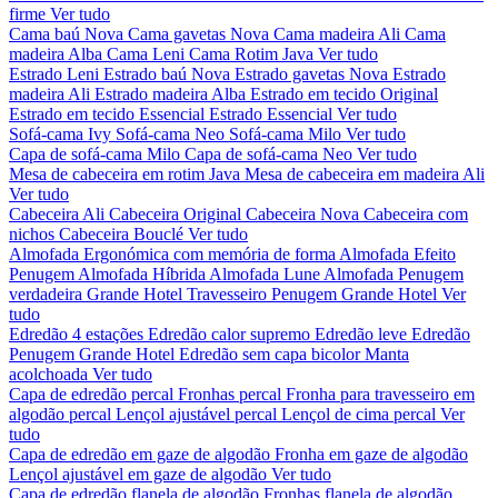
firme
Ver tudo
Cama baú Nova
Cama gavetas Nova
Cama madeira Ali
Cama
madeira Alba
Cama Leni
Cama Rotim Java
Ver tudo
Estrado Leni
Estrado baú Nova
Estrado gavetas Nova
Estrado
madeira Ali
Estrado madeira Alba
Estrado em tecido Original
Estrado em tecido Essencial
Estrado Essencial
Ver tudo
Sofá-cama Ivy
Sofá-cama Neo
Sofá-cama Milo
Ver tudo
Capa de sofá-cama Milo
Capa de sofá-cama Neo
Ver tudo
Mesa de cabeceira em rotim Java
Mesa de cabeceira em madeira Ali
Ver tudo
Cabeceira Ali
Cabeceira Original
Cabeceira Nova
Cabeceira com
nichos
Cabeceira Bouclé
Ver tudo
Almofada Ergonómica com memória de forma
Almofada Efeito
Penugem
Almofada Híbrida
Almofada Lune
Almofada Penugem
verdadeira Grande Hotel
Travesseiro Penugem Grande Hotel
Ver
tudo
Edredão 4 estações
Edredão calor supremo
Edredão leve
Edredão
Penugem Grande Hotel
Edredão sem capa bicolor
Manta
acolchoada
Ver tudo
Capa de edredão percal
Fronhas percal
Fronha para travesseiro em
algodão percal
Lençol ajustável percal
Lençol de cima percal
Ver
tudo
Capa de edredão em gaze de algodão
Fronha em gaze de algodão
Lençol ajustável em gaze de algodão
Ver tudo
Capa de edredão flanela de algodão
Fronhas flanela de algodão