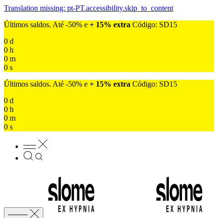
Translation missing: pt-PT.accessibility.skip_to_content
Últimos saldos. Até -50% e
+ 15% extra
Código: SD15
0
d
0
h
0
m
0
s
Últimos saldos. Até -50% e
+ 15% extra
Código: SD15
0
d
0
h
0
m
0
s