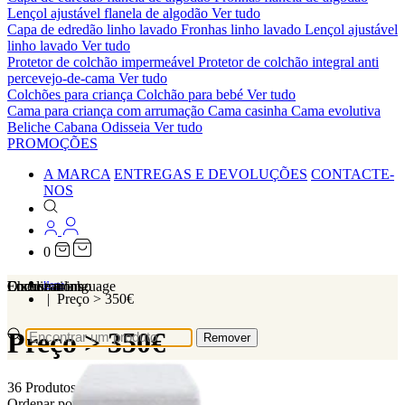
Lençol ajustável flanela de algodão
Ver tudo
Capa de edredão linho lavado
Fronhas linho lavado
Lençol ajustável
linho lavado
Ver tudo
Protetor de colchão impermeável
Protetor de colchão integral anti
percevejo-de-cama
Ver tudo
Colchões para criança
Colchão para bebé
Ver tudo
Cama para criança com arrumação
Cama casinha
Cama evolutiva
Beliche Cabana Odisseia
Ver tudo
PROMOÇÕES
A MARCA
ENTREGAS E DEVOLUÇÕES
CONTACTE-
NOS
0
Localizations
Choose a language
Encontrar
O seu carrinho
Home
Preço > 350€
Preço > 350€
Remover
36 Produtos
Ordenar por: