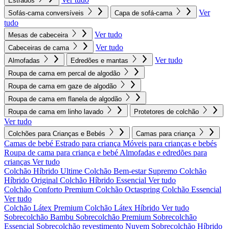
Estrados
Ver
Sofás-cama conversíveis
Capa de sofá-cama
tudo
Ver tudo
Mesas de cabeceira
Ver tudo
Cabeceiras de cama
Ver tudo
Almofadas
Edredões e mantas
Roupa de cama em percal de algodão
Roupa de cama em gaze de algodão
Roupa de cama em flanela de algodão
Roupa de cama em linho lavado
Protetores de colchão
Ver tudo
Colchões para Crianças e Bebés
Camas para criança
Camas de bebé
Estrado para criança
Móveis para crianças e bebés
Roupa de cama para criança e bebé
Almofadas e edredões para
crianças
Ver tudo
Colchão Híbrido Ultime
Colchão Bem-estar Supremo
Colchão
Híbrido Original
Colchão Híbrido Essencial
Ver tudo
Colchão Conforto Premium
Colchão Octaspring
Colchão Essencial
Ver tudo
Colchão Látex Premium
Colchão Látex Híbrido
Ver tudo
Sobrecolchão Bambu
Sobrecolchão Premium
Sobrecolchão
Essencial
Sobrecolchão revestimento Nuvem
Sobrecolchão Híbrido