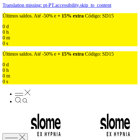
Translation missing: pt-PT.accessibility.skip_to_content
Últimos saldos. Até -50% e
+ 15% extra
Código: SD15
0
d
0
h
0
m
0
s
Últimos saldos. Até -50% e
+ 15% extra
Código: SD15
0
d
0
h
0
m
0
s