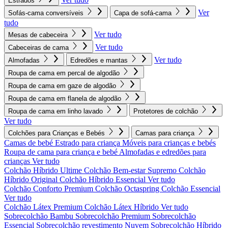
Estrados
Ver
Sofás-cama conversíveis
Capa de sofá-cama
tudo
Ver tudo
Mesas de cabeceira
Ver tudo
Cabeceiras de cama
Ver tudo
Almofadas
Edredões e mantas
Roupa de cama em percal de algodão
Roupa de cama em gaze de algodão
Roupa de cama em flanela de algodão
Roupa de cama em linho lavado
Protetores de colchão
Ver tudo
Colchões para Crianças e Bebés
Camas para criança
Camas de bebé
Estrado para criança
Móveis para crianças e bebés
Roupa de cama para criança e bebé
Almofadas e edredões para
crianças
Ver tudo
Colchão Híbrido Ultime
Colchão Bem-estar Supremo
Colchão
Híbrido Original
Colchão Híbrido Essencial
Ver tudo
Colchão Conforto Premium
Colchão Octaspring
Colchão Essencial
Ver tudo
Colchão Látex Premium
Colchão Látex Híbrido
Ver tudo
Sobrecolchão Bambu
Sobrecolchão Premium
Sobrecolchão
Essencial
Sobrecolchão revestimento Nuvem
Sobrecolchão Híbrido