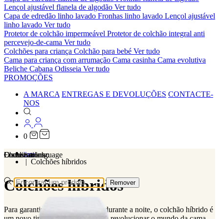
Lençol ajustável flanela de algodão
Ver tudo
Capa de edredão linho lavado
Fronhas linho lavado
Lençol ajustável
linho lavado
Ver tudo
Protetor de colchão impermeável
Protetor de colchão integral anti
percevejo-de-cama
Ver tudo
Colchões para criança
Colchão para bebé
Ver tudo
Cama para criança com arrumação
Cama casinha
Cama evolutiva
Beliche Cabana Odisseia
Ver tudo
PROMOÇÕES
A MARCA
ENTREGAS E DEVOLUÇÕES
CONTACTE-
NOS
0
Localizations
Choose a language
Encontrar
O seu carrinho
Home
Colchões híbridos
Colchões híbridos
Remover
Para garantir um sono reparador durante a noite, o colchão híbrido é
um novo tipo de colchão que vem revolucionar o mundo da cama.