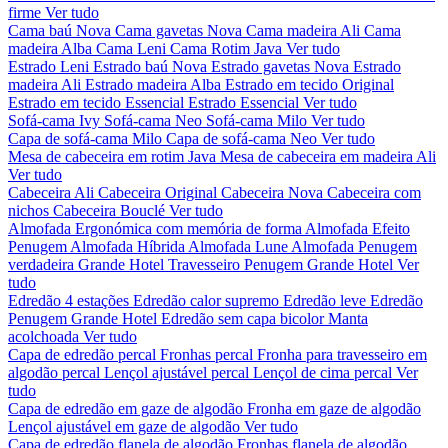
firme
Ver tudo
Cama baú Nova
Cama gavetas Nova
Cama madeira Ali
Cama
madeira Alba
Cama Leni
Cama Rotim Java
Ver tudo
Estrado Leni
Estrado baú Nova
Estrado gavetas Nova
Estrado
madeira Ali
Estrado madeira Alba
Estrado em tecido Original
Estrado em tecido Essencial
Estrado Essencial
Ver tudo
Sofá-cama Ivy
Sofá-cama Neo
Sofá-cama Milo
Ver tudo
Capa de sofá-cama Milo
Capa de sofá-cama Neo
Ver tudo
Mesa de cabeceira em rotim Java
Mesa de cabeceira em madeira Ali
Ver tudo
Cabeceira Ali
Cabeceira Original
Cabeceira Nova
Cabeceira com
nichos
Cabeceira Bouclé
Ver tudo
Almofada Ergonómica com memória de forma
Almofada Efeito
Penugem
Almofada Híbrida
Almofada Lune
Almofada Penugem
verdadeira Grande Hotel
Travesseiro Penugem Grande Hotel
Ver
tudo
Edredão 4 estações
Edredão calor supremo
Edredão leve
Edredão
Penugem Grande Hotel
Edredão sem capa bicolor
Manta
acolchoada
Ver tudo
Capa de edredão percal
Fronhas percal
Fronha para travesseiro em
algodão percal
Lençol ajustável percal
Lençol de cima percal
Ver
tudo
Capa de edredão em gaze de algodão
Fronha em gaze de algodão
Lençol ajustável em gaze de algodão
Ver tudo
Capa de edredão flanela de algodão
Fronhas flanela de algodão